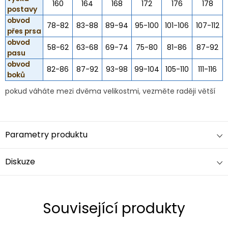
160
164
168
172
176
178
postavy
obvod
78-82
83-88
89-94
95-100
101-106
107-112
přes prsa
obvod
58-62
63-68
69-74
75-80
81-86
87-92
pasu
obvod
82-86
87-92
93-98
99-104
105-110
111-116
boků
pokud váháte mezi dvěma velikostmi, vezměte raději větší
Parametry produktu
Diskuze
Související produkty