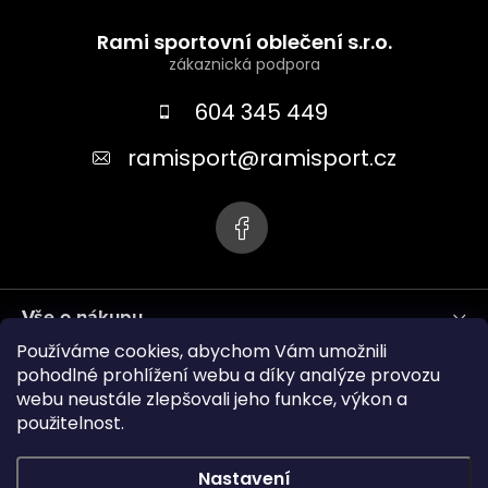
Z
á
Rami sportovní oblečení s.r.o.
p
a
604 345 449
t
ramisport
@
ramisport.cz
í
Vše o nákupu
Používáme cookies, abychom Vám umožnili
Informace pro vás
pohodlné prohlížení webu a díky analýze provozu
webu neustále zlepšovali jeho funkce, výkon a
použitelnost.
ramisport.eu
Nastavení