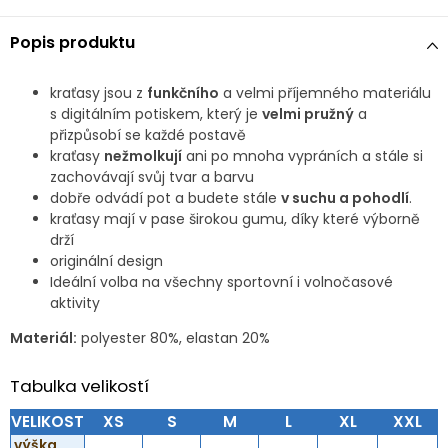
Popis produktu
kraťasy jsou z
funkčního
a velmi příjemného materiálu
s digitálním potiskem, který je
velmi pružný
a
přizpůsobí se každé postavě
kraťasy
nežmolkují
ani po mnoha vypráních a stále si
zachovávají svůj tvar a barvu
dobře odvádí pot a budete stále
v suchu a pohodlí
.
kraťasy mají v pase širokou gumu, díky které výborně
drží
originální design
Ideální volba na všechny sportovní i volnočasové
aktivity
Materiál:
polyester 80%, elastan 20%
Tabulka velikostí
VELIKOST
XS
S
M
L
XL
XXL
výška