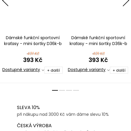
Dámské funkční sportovní
Dámské funkční sportovní
kraťasy - mini šortky D36k-b
kraťasy - mini šortky D36k-b
t189 černorůžová
v543 černomentolová
491 Kč
491 Kč
393 Kč
393 Kč
Dostupné varianty
Dostupné varianty
+ další
+ další
SLEVA 10%
při nákupu nad 3000 Kč vám dáme slevu 10%
ČESKÁ VÝROBA