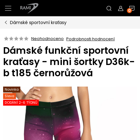
Přejít
N
na
obsah
Dámské sportovní kraťasy
K
Neohodnoceno
Podrobnosti hodnocení
Dámské funkční sportovní
kraťasy - mini šortky D36k-
b t185 černorůžová
Novinka
Sleva
DODÁNÍ 2-6 TÝDNŮ