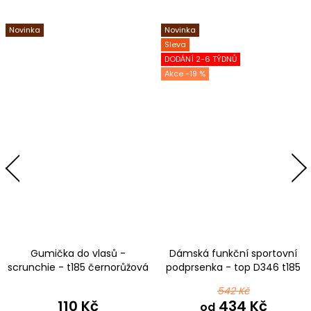
Novinka
Novinka
Sleva
DODÁNÍ 2-6 TÝDNŮ
-19 %
Gumička do vlasů -
Dámská funkční sportovní
scrunchie - t185 černorůžová
podprsenka - top D346 t185
černorůžová
542 Kč
110 Kč
434 Kč
od