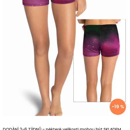
-19 %
DODÁNÍ 2-6 TÝDNŮ - některé velikosti mohou být SKLADEM