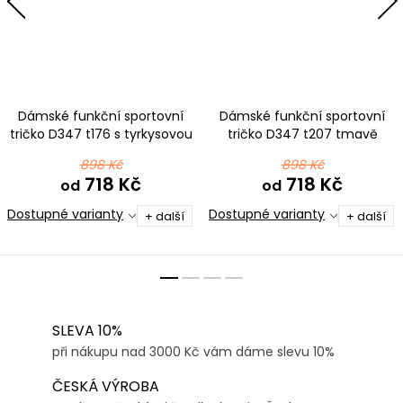
Dámské funkční sportovní
Dámské funkční sportovní
tričko D347 t176 s tyrkysovou
tričko D347 t207 tmavě
nejen pro pejskaře
modrá
898 Kč
898 Kč
718 Kč
718 Kč
od
od
Dostupné varianty
Dostupné varianty
+ další
+ další
SLEVA 10%
při nákupu nad 3000 Kč vám dáme slevu 10%
ČESKÁ VÝROBA