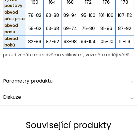
160
164
168
172
176
178
postavy
obvod
78-82
83-88
89-94
95-100
101-106
107-112
přes prsa
obvod
58-62
63-68
69-74
75-80
81-86
87-92
pasu
obvod
82-86
87-92
93-98
99-104
105-110
111-116
boků
pokud váháte mezi dvěma velikostmi, vezměte raději větší
Parametry produktu
Diskuze
Související produkty