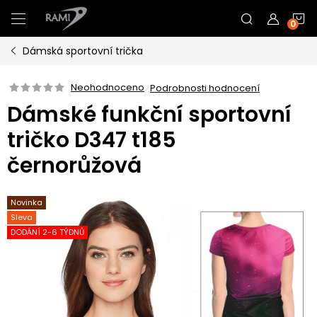
Přejít
N
na
obsah
Dámská sportovní trička
K
Neohodnoceno
Podrobnosti hodnocení
Dámské funkční sportovní
tričko D347 t185
černorůžová
Novinka
Sleva
DODÁNÍ 2-6 TÝDNŮ