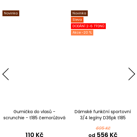
Novinka
Novinka
Sleva
DODÁNÍ 2-6 TÝDNŮ
-20 %
Gumička do vlasů -
Dámské funkční sportovní
scrunchie - t185 černorůžová
3/4 legíny D36pk t185
černorůžová
695 Kč
110 Kč
556 Kč
od