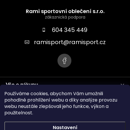
Z
á
Rami sportovní oblečení s.r.o.
p
a
604 345 449
t
ramisport
@
ramisport.cz
í
Vše o nákupu
Používáme cookies, abychom Vám umožnili
Informace pro vás
pohodlné prohlížení webu a díky analýze provozu
webu neustále zlepšovali jeho funkce, výkon a
použitelnost.
ramisport.eu
Nastavení