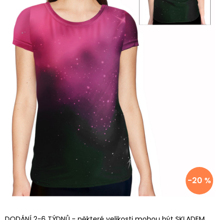
-20 %
DODÁNÍ 2-6 TÝDNŮ - některé velikosti mohou být SKLADEM