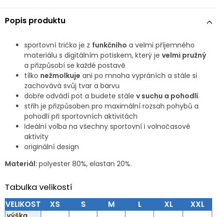
Popis produktu
sportovní tričko je z
funkčního
a velmi příjemného
materiálu s digitálním potiskem, který je
velmi pružný
a přizpůsobí se každé postavě
tílko
nežmolkuje
ani po mnoha vypráních a stále si
zachovává svůj tvar a barvu
dobře odvádí pot a budete stále
v suchu a pohodlí
.
střih je přizpůsoben pro maximální rozsah pohybů a
pohodlí při sportovních aktivitách
Ideální volba na všechny sportovní i volnočasové
aktivity
originální design
Materiál:
polyester 80%, elastan 20%.
Tabulka velikostí
VELIKOST
XS
S
M
L
XL
XXL
výška