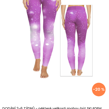
-20 %
DODÁNÍ 2-6 TÝDNŮ - některé velikosti mohou být SKLADEM