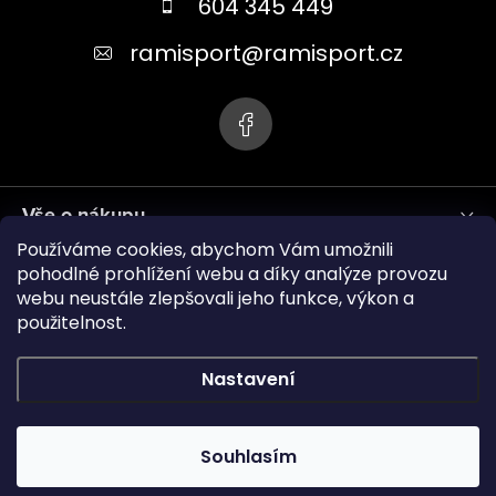
a
604 345 449
t
ramisport
@
ramisport.cz
í
Vše o nákupu
Používáme cookies, abychom Vám umožnili
Informace pro vás
pohodlné prohlížení webu a díky analýze provozu
webu neustále zlepšovali jeho funkce, výkon a
použitelnost.
ramisport.eu
Nastavení
Copyright 2026
RAMISPORT
. Všechna práva vyhrazena.
Souhlasím
Vytvořil Shoptet