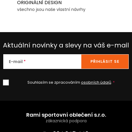
ORIGINÁLNÍ DESIGN
všechno jsou naše vlastní návrhy
Aktuální novinky a slevy na váš e-mail
E-mail
PŘIHLÁSIT SE
Souhlasím se zpracováním
osobních údajů
.
Z
á
Rami sportovní oblečení s.r.o.
p