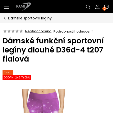
Přejít
N
na
obsah
Dámské sportovní legíny
K
Neohodnoceno
Podrobnosti hodnocení
Dámské funkční sportovní
legíny dlouhé D36d-4 t207
fialová
Sleva
DODÁNÍ 2-6 TÝDNŮ