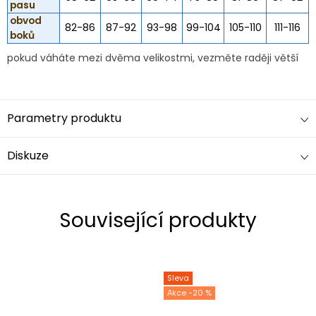
pasu
obvod
82-86
87-92
93-98
99-104
105-110
111-116
boků
pokud váháte mezi dvěma velikostmi, vezměte raději větší
Parametry produktu
Diskuze
Související produkty
Sleva
-20 %