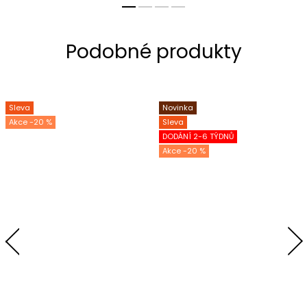
Sleva
Novinka
-20 %
Sleva
DODÁNÍ 2-6 TÝDNŮ
-20 %