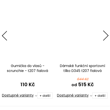
Gumička do vlasů -
Dámské funkční sportovní
scrunchie - t207 fialová
tílko D345 t207 fialová
644 Kč
110 Kč
515 Kč
od
Dostupné varianty
Dostupné varianty
+ další
+ další