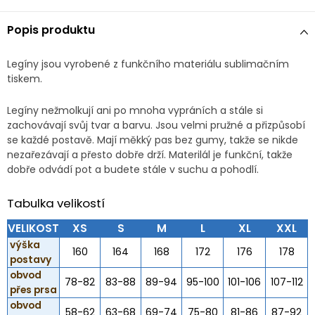
Popis produktu
Legíny jsou vyrobené z funkčního materiálu sublimačním
tiskem.
Legíny nežmolkují ani po mnoha vypráních a stále si
zachovávají svůj tvar a barvu. Jsou velmi pružné a přizpůsobí
se každé postavě. Mají měkký pas bez gumy, takže se nikde
nezařezávají a přesto dobře drží. Materilál je funkční, takže
dobře odvádí pot a budete stále v suchu a pohodlí.
Tabulka velikostí
VELIKOST
XS
S
M
L
XL
XXL
výška
160
164
168
172
176
178
postavy
obvod
78-82
83-88
89-94
95-100
101-106
107-112
přes prsa
obvod
58-62
63-68
69-74
75-80
81-86
87-92