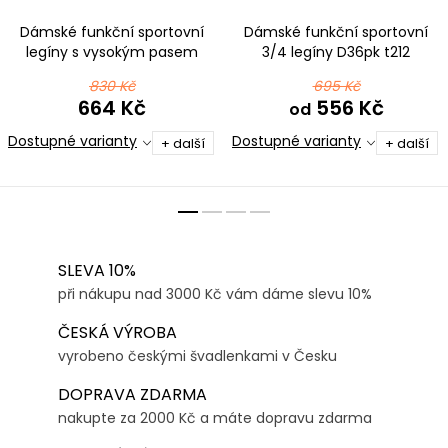
Dámské funkční sportovní
Dámské funkční sportovní
legíny s vysokým pasem
3/4 legíny D36pk t212
D36d-5 t154 modrá
modrorůžová
830 Kč
695 Kč
664 Kč
556 Kč
od
Dostupné varianty
Dostupné varianty
+ další
+ další
SLEVA 10%
při nákupu nad 3000 Kč vám dáme slevu 10%
ČESKÁ VÝROBA
vyrobeno českými švadlenkami v Česku
DOPRAVA ZDARMA
nakupte za 2000 Kč a máte dopravu zdarma