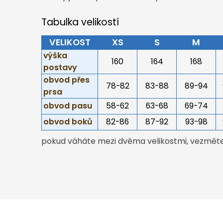
Tabulka velikostí
VELIKOST
XS
S
M
výška
160
164
168
postavy
obvod přes
78-82
83-88
89-94
prsa
obvod pasu
58-62
63-68
69-74
obvod boků
82-86
87-92
93-98
pokud váháte mezi dvěma velikostmi, vezměte 