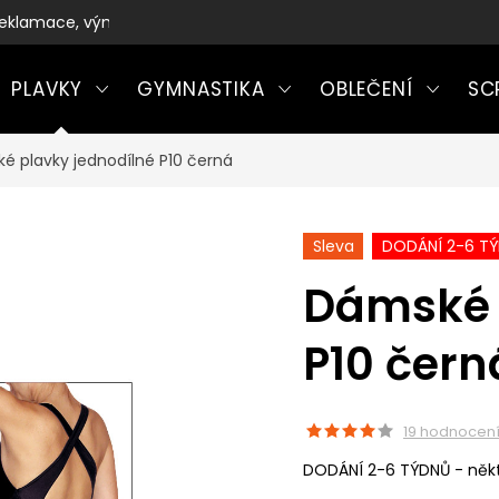
eklamace, výměny a vrácení zboží
PLAVKY
GYMNASTIKA
OBLEČENÍ
SC
é plavky jednodílné P10 černá
Sleva
DODÁNÍ 2-6 T
Dámské 
P10 čern
19 hodnocen
DODÁNÍ 2-6 TÝDNŮ - někt