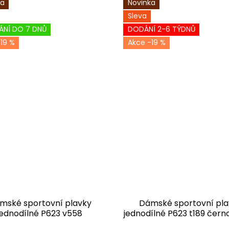
ka
Novinka
Sleva
ÁNÍ DO 7 DNŮ
DODÁNÍ 2-6 TÝDNŮ
19 %
-19 %
mské sportovní plavky
Dámské sportovní pla
jednodílné P623 v558
jednodílné P623 t189 čern
černomodrá