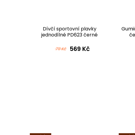
í legíny
Dívčí sportovní plavky
Gumič
5 černé
jednodílné PD623 černé
če
 Kč
569 Kč
711 Kč