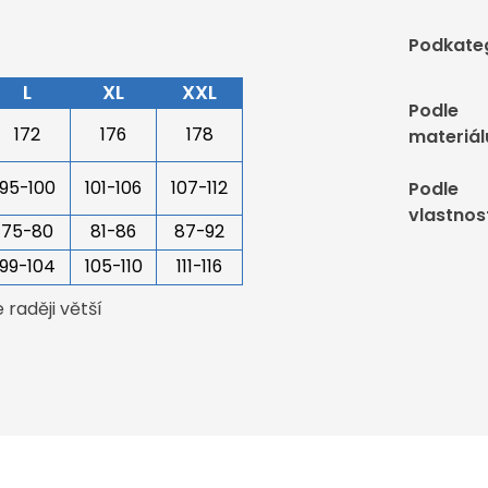
Podkate
L
XL
XXL
Podle
172
176
178
materiál
95-100
101-106
107-112
Podle
vlastnos
75-80
81-86
87-92
99-104
105-110
111-116
raději větší