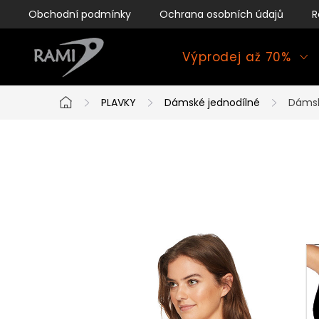
Přejít
Obchodní podmínky
Ochrana osobních údajů
R
na
obsah
Výprodej až 70%
PLAVKY
Dámské jednodílné
Dámsk
Domů