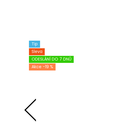
Tip
Sleva
ODESLÁNÍ DO 7 DNŮ
-19 %