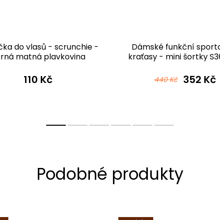
ka do vlasů - scrunchie -
Dámské funkční sport
rná matná plavkovina
kraťasy - mini šortky S
černé mikrovlákno
110 Kč
352 Kč
440 Kč