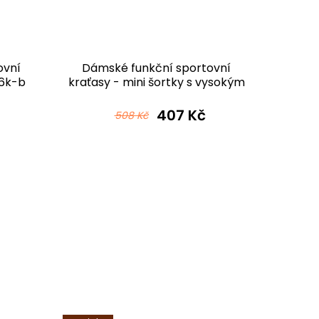
ovní
Dámské funkční sportovní
Dámské 
36k-b
kraťasy - mini šortky s vysokým
dlouhé
pasem S36K-5 černé
mikrovlákno
407 Kč
508 Kč