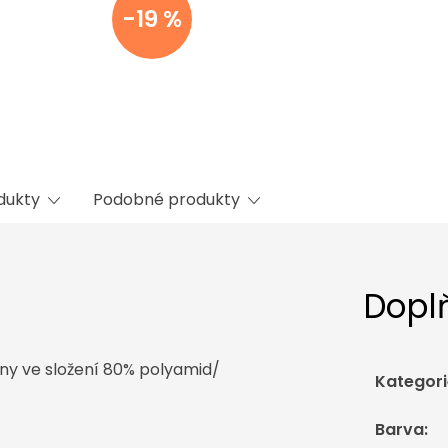
-19 %
odukty
Podobné produkty
Dopl
iny ve složení 80% polyamid/
Kategori
Barva
: