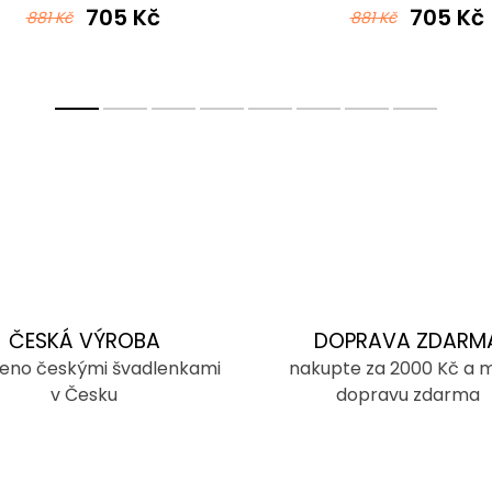
705 Kč
705 Kč
881 Kč
881 Kč
ČESKÁ VÝROBA
DOPRAVA ZDARM
eno českými švadlenkami
nakupte za 2000 Kč a 
v Česku
dopravu zdarma