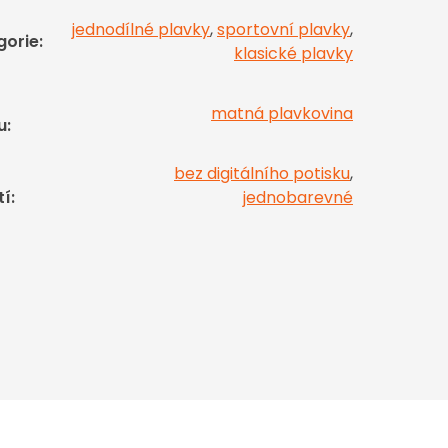
jednodílné plavky
,
sportovní plavky
,
gorie
:
klasické plavky
matná plavkovina
u
:
bez digitálního potisku
,
tí
:
jednobarevné