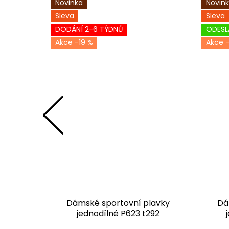
Novinka
Novin
Sleva
Sleva
DODÁNÍ 2-6 TÝDNŮ
ODESL
-19 %
-
lavky
Dámské sportovní plavky
Dá
ernošedá
jednodílné P623 t292
černočervená