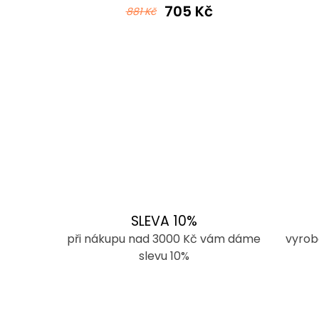
č
705 Kč
881 Kč
SLEVA 10%
při nákupu nad 3000 Kč vám dáme
vyrob
slevu 10%