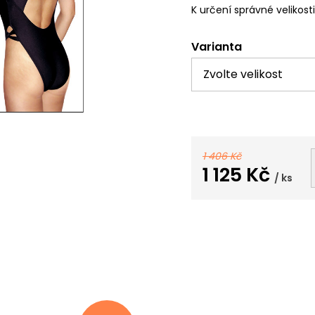
K určení správné velikost
Varianta
1 406 Kč
1 125 Kč
/ ks
Měrná
cena: