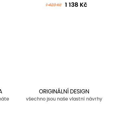
1 138 Kč
1 423 Kč
A
ORIGINÁLNÍ DESIGN
máte
všechno jsou naše vlastní návrhy