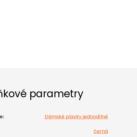
ňkové parametry
e
:
Dámské plavky jednodílné
černá