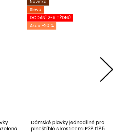
Novinka
Novinka
Sleva
Sleva
DODÁNÍ 2-6 TÝDNŮ
ODESLÁN
-20 %
-1
vky
Dámské plavky jednodílné pro
Dám
ozelená
plnoštíhlé s kosticemi P38 t185
jednodí
černotyrkysová