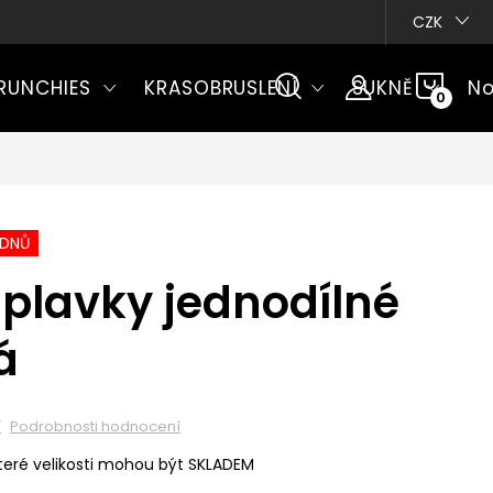
CZK
NÁKU
RUNCHIES
KRASOBRUSLENÍ
SUKNĚ
No
KOŠÍ
ÝDNŮ
plavky jednodílné
á
í
Podrobnosti hodnocení
eré velikosti mohou být SKLADEM