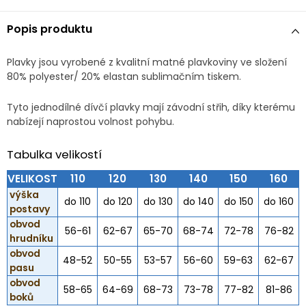
Popis produktu
Plavky jsou vyrobené z kvalitní matné plavkoviny ve složení
80% polyester/ 20% elastan sublimačním tiskem.
Tyto jednodílné dívčí plavky mají závodní střih, díky kterému
nabízejí naprostou volnost pohybu.
Tabulka velikostí
VELIKOST
110
120
130
140
150
160
výška
do 110
do 120
do 130
do 140
do 150
do 160
postavy
obvod
56-61
62-67
65-70
68-74
72-78
76-82
hrudníku
obvod
48-52
50-55
53-57
56-60
59-63
62-67
pasu
obvod
58-65
64-69
68-73
73-78
77-82
81-86
boků