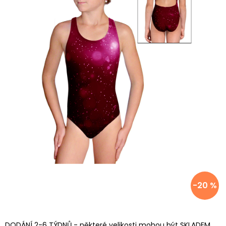
-20 %
DODÁNÍ 2-6 TÝDNŮ - některé velikosti mohou být SKLADEM