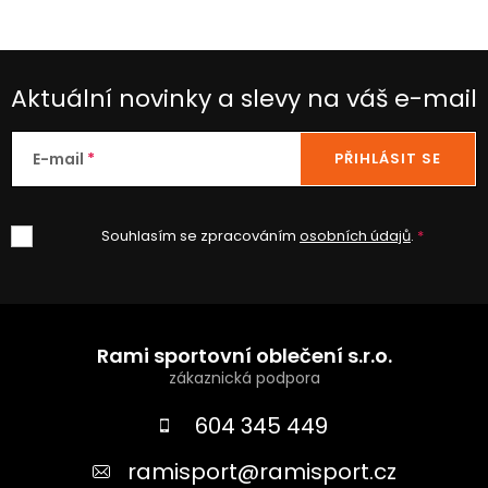
Aktuální novinky a slevy na váš e-mail
E-mail
PŘIHLÁSIT SE
Souhlasím se zpracováním
osobních údajů
.
Z
á
Rami sportovní oblečení s.r.o.
p
a
604 345 449
t
ramisport
@
ramisport.cz