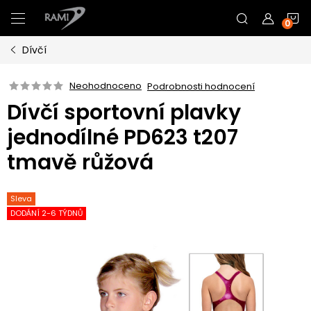
Přejít
N
na
obsah
Dívčí
K
Neohodnoceno
Podrobnosti hodnocení
Dívčí sportovní plavky
jednodílné PD623 t207
tmavě růžová
Sleva
DODÁNÍ 2-6 TÝDNŮ