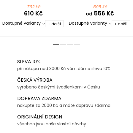
modrá s modrou
modrozelená
762 Kč
695 Kč
610 Kč
556 Kč
od
Dostupné varianty
Dostupné varianty
+ další
+ další
SLEVA 10%
při nákupu nad 3000 Kč vám dáme slevu 10%
ČESKÁ VÝROBA
vyrobeno českými švadlenkami v Česku
DOPRAVA ZDARMA
nakupte za 2000 Kč a máte dopravu zdarma
ORIGINÁLNÍ DESIGN
všechno jsou naše vlastní návrhy