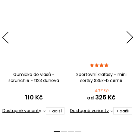
Gumička do vlasů -
Sportovní kraťasy - mini
scrunchie - t123 duhová
šortky S36k-b černé
mikrovlákno
407 Kč
110 Kč
325 Kč
od
Dostupné varianty
Dostupné varianty
+ další
+ další