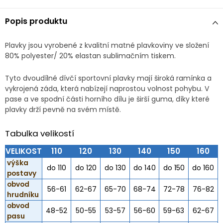
Popis produktu
Plavky jsou vyrobené z kvalitní matné plavkoviny ve složení
80% polyester/ 20% elastan sublimačním tiskem.
Tyto dvoudílné dívčí sportovní plavky mají široká ramínka a
vykrojená záda, která nabízejí naprostou volnost pohybu. V
pase a ve spodní části horního dílu je širší guma, díky které
plavky drží pevně na svém místě.
Tabulka velikostí
VELIKOST
110
120
130
140
150
160
výška
do 110
do 120
do 130
do 140
do 150
do 160
postavy
obvod
56-61
62-67
65-70
68-74
72-78
76-82
hrudníku
obvod
48-52
50-55
53-57
56-60
59-63
62-67
pasu