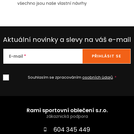
všechno jsou naše vlastní návrhy
Aktuální novinky a slevy na váš e-mail
E-mail
PŘIHLÁSIT SE
Souhlasím se zpracováním
osobních údajů
.
Z
á
Rami sportovní oblečení s.r.o.
p
a
604 345 449