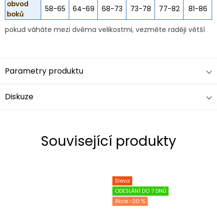
obvod
58-65
64-69
68-73
73-78
77-82
81-86
boků
pokud váháte mezi dvěma velikostmi, vezměte raději větší
Parametry produktu
Diskuze
Související produkty
Sleva
ODESLÁNÍ DO 7 DNŮ
-20 %