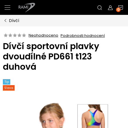
Přejít
N
na
obsah
Dívčí
K
Neohodnoceno
Podrobnosti hodnocení
Dívčí sportovní plavky
dvoudílné PD661 t123
duhová
Tip
Sleva