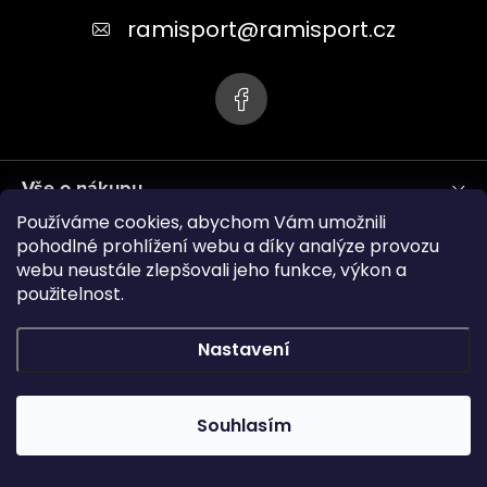
t
ramisport
@
ramisport.cz
í
Vše o nákupu
Používáme cookies, abychom Vám umožnili
Informace pro vás
pohodlné prohlížení webu a díky analýze provozu
webu neustále zlepšovali jeho funkce, výkon a
použitelnost.
ramisport.eu
Nastavení
Copyright 2026
RAMISPORT
. Všechna práva vyhrazena.
Souhlasím
Vytvořil Shoptet