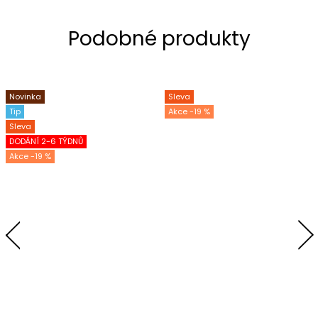
Novinka
Sleva
Tip
-19 %
Sleva
DODÁNÍ 2-6 TÝDNŮ
-19 %