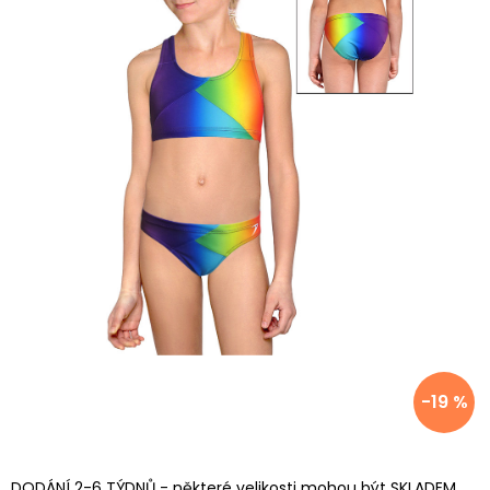
-19 %
DODÁNÍ 2-6 TÝDNŮ - některé velikosti mohou být SKLADEM