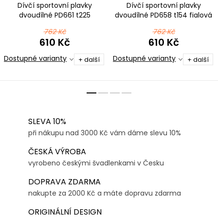
Dívčí sportovní plavky
Dívčí sportovní plavky
dvoudílné PD661 t225
dvoudílné PD658 t154 fialová
barevná
762 Kč
762 Kč
610 Kč
610 Kč
Dostupné varianty
Dostupné varianty
+ další
+ další
SLEVA 10%
při nákupu nad 3000 Kč vám dáme slevu 10%
ČESKÁ VÝROBA
vyrobeno českými švadlenkami v Česku
DOPRAVA ZDARMA
nakupte za 2000 Kč a máte dopravu zdarma
ORIGINÁLNÍ DESIGN