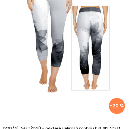
-20 %
DODÁNÍ 2-6 TÝDNŮ - některé velikosti mohou být SKLADEM