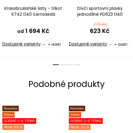
Krasobruslařské šaty - trikot
Dívčí sportovní plavky
K742 t140 černošedá
jednodílné PD623 t140
černošedá
779 Kč
1 694 Kč
623 Kč
od
Dostupné varianty
Dostupné varianty
+ další
+ další
Novinka
Novinka
Sleva
Sleva
DODÁNÍ 2-6 TÝDNŮ
DODÁNÍ 2-6 TÝDNŮ
-20 %
-20 %