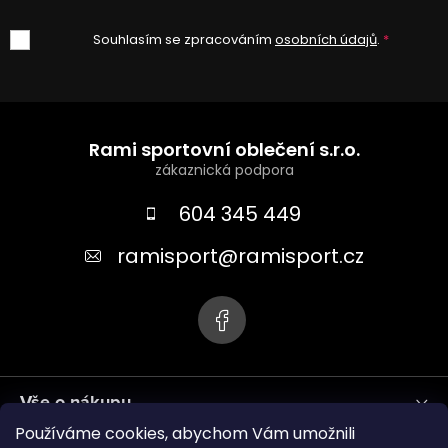
Souhlasím se zpracováním
osobních údajů
.
Z
á
Rami sportovní oblečení s.r.o.
p
a
604 345 449
t
ramisport
@
ramisport.cz
í
Vše o nákupu
Používáme cookies, abychom Vám umožnili