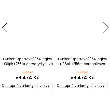
Funkční sportovní 3/4 legíny
Funkční sportovní 3/4 legíny
D36pk t256ct černotyrkysová
D36pk t256cr černorůžová
593 Kč
593 Kč
474 Kč
474 Kč
od
od
Dostupné varianty
Dostupné varianty
+ další
+ další