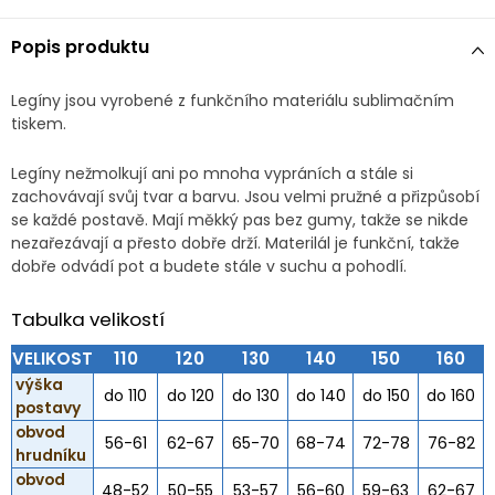
Popis produktu
Legíny jsou vyrobené z funkčního materiálu sublimačním
tiskem.
Legíny nežmolkují ani po mnoha vypráních a stále si
zachovávají svůj tvar a barvu. Jsou velmi pružné a přizpůsobí
se každé postavě. Mají měkký pas bez gumy, takže se nikde
nezařezávají a přesto dobře drží. Materilál je funkční, takže
dobře odvádí pot a budete stále v suchu a pohodlí.
Tabulka velikostí
VELIKOST
110
120
130
140
150
160
výška
do 110
do 120
do 130
do 140
do 150
do 160
postavy
obvod
56-61
62-67
65-70
68-74
72-78
76-82
hrudníku
obvod
48-52
50-55
53-57
56-60
59-63
62-67