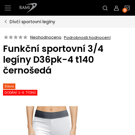
Přejít
N
na
obsah
Dívčí sportovní legíny
K
Neohodnoceno
Podrobnosti hodnocení
Funkční sportovní 3/4
legíny D36pk-4 t140
černošedá
Sleva
DODÁNÍ 2-6 TÝDNŮ