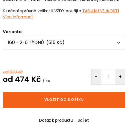
K určení správné velikosti VŽDY použijte
TABULKU VELIKOSTÍ
Více informací
Varianta
od 593 Kč
od
474 Kč
/ ks
Měrná
cena:
VLOŽIT DO KOŠÍKU
Dotaz k produktu
Sdílet