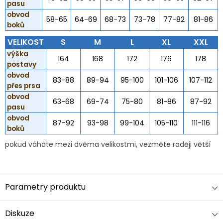
pasu
obvod
58-65
64-69
68-73
73-78
77-82
81-86
boků
VELIKOST
S
M
L
XL
XXL
výška
164
168
172
176
178
postavy
obvod
83-88
89-94
95-100
101-106
107-112
přes prsa
obvod
63-68
69-74
75-80
81-86
87-92
pasu
obvod
87-92
93-98
99-104
105-110
111-116
boků
pokud váháte mezi dvěma velikostmi, vezměte raději větší
Parametry produktu
Diskuze