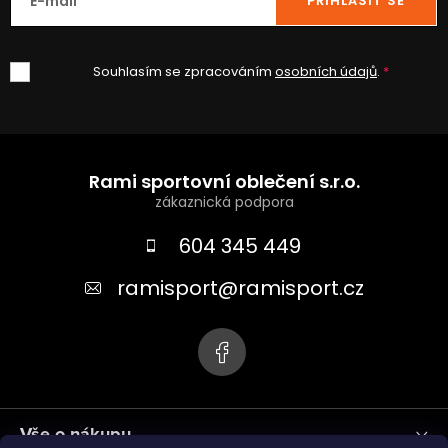
E-mail
PŘIHLÁSIT SE
Souhlasím se zpracováním
osobních údajů
.
Z
á
Rami sportovní oblečení s.r.o.
p
a
604 345 449
t
ramisport
@
ramisport.cz
í
Vše o nákupu