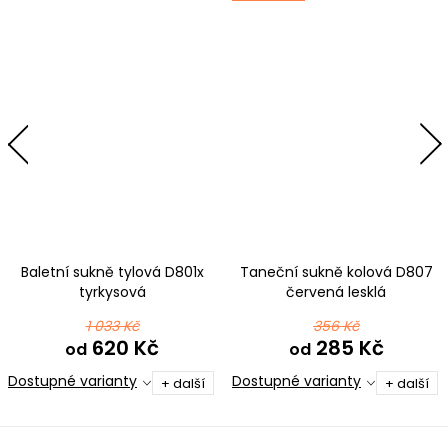
Baletní sukně tylová D801x
Taneční sukně kolová D807
tyrkysová
červená lesklá
1 033 Kč
356 Kč
620 Kč
285 Kč
od
od
Dostupné varianty
Dostupné varianty
+ další
+ další