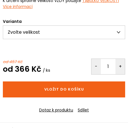
K určení správné velikosti VŽDY použijte
TABULKU VELIKOSTÍ
Více informací
Varianta
od 457 Kč
od
366 Kč
/ ks
Měrná
cena:
VLOŽIT DO KOŠÍKU
Dotaz k produktu
Sdílet