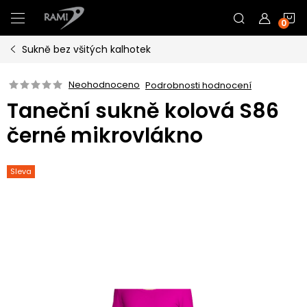
Přejít
N
na
obsah
Sukně bez všitých kalhotek
K
Neohodnoceno
Podrobnosti hodnocení
Taneční sukně kolová S86
černé mikrovlákno
Sleva