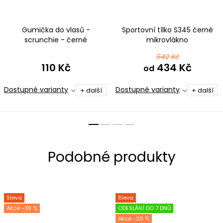
Gumička do vlasů -
Sportovní tílko S345 černé
scrunchie - černé
mikrovlákno
mikrovlákno
542 Kč
110 Kč
434 Kč
od
Dostupné varianty
Dostupné varianty
+ další
+ další
Sleva
Sleva
-39 %
ODESLÁNÍ DO 7 DNŮ
-20 %