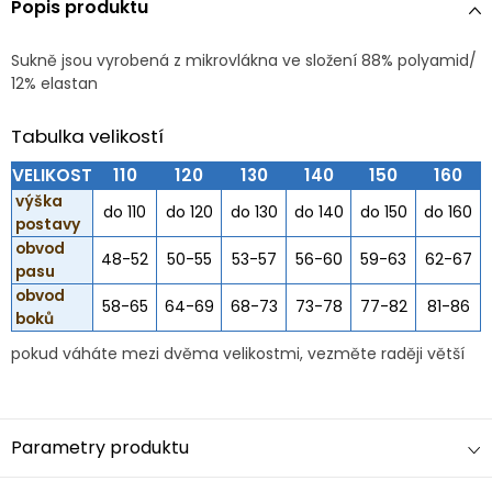
Popis produktu
Sukně jsou vyrobená z mikrovlákna ve složení 88% polyamid/
12% elastan
Tabulka velikostí
VELIKOST
110
120
130
140
150
160
výška
do 110
do 120
do 130
do 140
do 150
do 160
postavy
obvod
48-52
50-55
53-57
56-60
59-63
62-67
pasu
obvod
58-65
64-69
68-73
73-78
77-82
81-86
boků
pokud váháte mezi dvěma velikostmi, vezměte raději větší
Parametry produktu