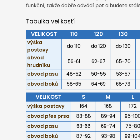
funkční, takže dobře odvádí pot a budete stále
Tabulka velikostí
VELIKOST
110
120
130
výška
do 110
do 120
do 130
postavy
obvod
56-61
62-67
65-70
hrudníku
obvod pasu
48-52
50-55
53-57
obvod boků
58-65
64-69
68-73
VELIKOST
S
M
L
výška postavy
164
168
172
obvod přes prsa
83-88
89-94
95-10
obvod pasu
63-68
69-74
75-8
obvod boků
87-92
93-98
99-10