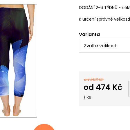
DODÁNÍ 2-6 TÝDNŮ - někt
K určení správné velikost
Varianta
od 593 Kč
od
474 Kč
/ ks
Měrná
cena: