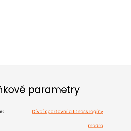
ňkové parametry
e
:
Dívčí sportovní a fitness legíny
modrá