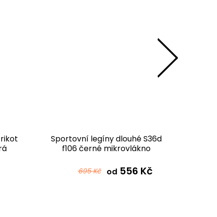
rikot
Sportovní legíny dlouhé S36d
Sportov
rá
f106 černé mikrovlákno
S36k-b
556 Kč
695 Kč
od