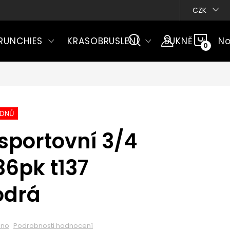
CZK
NÁKU
RUNCHIES
KRASOBRUSLENÍ
SUKNĚ
No
KOŠÍ
ÝDNŮ
sportovní 3/4
36pk t137
odrá
eno
Podrobnosti hodnocení