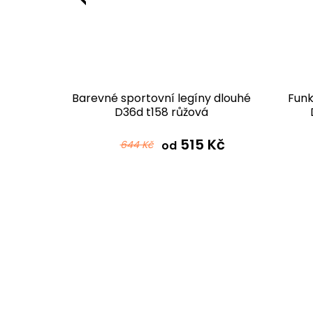
 legíny
Barevné sportovní legíny dlouhé
Funk
drá
D36d t158 růžová
 Kč
515 Kč
644 Kč
od