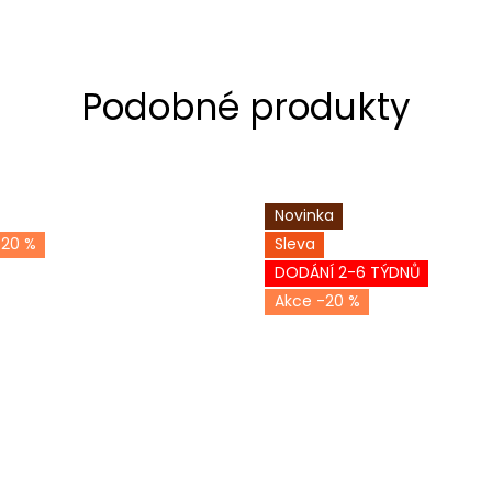
Novinka
-20 %
Sleva
DODÁNÍ 2-6 TÝDNŮ
-20 %