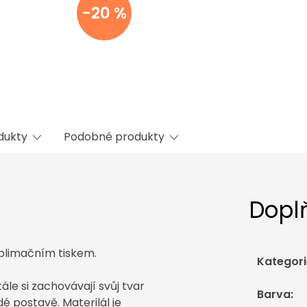
-20 %
odukty
Podobné produkty
Dopl
ublimačním tiskem.
Kategori
le si zachovávají svůj tvar
Barva
:
é postavě. Materilál je