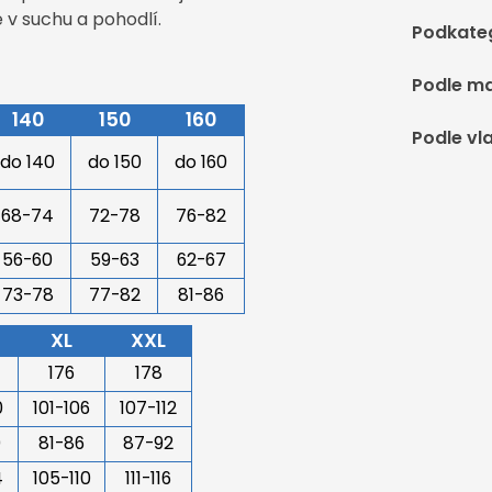
 v suchu a pohodlí.
Podkate
Podle ma
140
150
160
Podle vl
do 140
do 150
do 160
68-74
72-78
76-82
56-60
59-63
62-67
73-78
77-82
81-86
XL
XXL
176
178
0
101-106
107-112
0
81-86
87-92
4
105-110
111-116