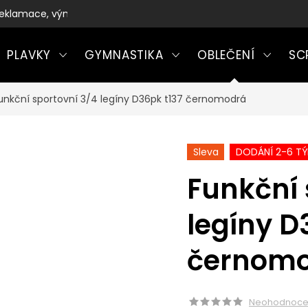
eklamace, výměny a vrácení zboží
PLAVKY
GYMNASTIKA
OBLEČENÍ
SC
unkční sportovní 3/4 legíny D36pk t137 černomodrá
Sleva
DODÁNÍ 2-6 T
Funkční 
legíny D
černom
Neohodnoc