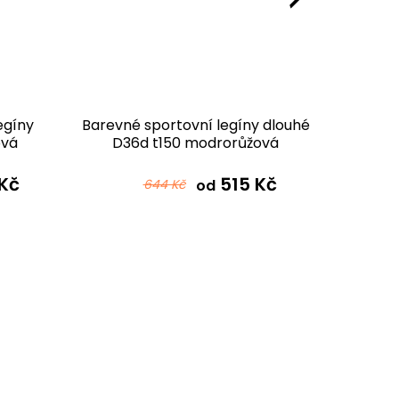
egíny
Barevné sportovní legíny dlouhé
Barevné
ová
D36d t150 modrorůžová
D36d t
Kč
515 Kč
644 Kč
od