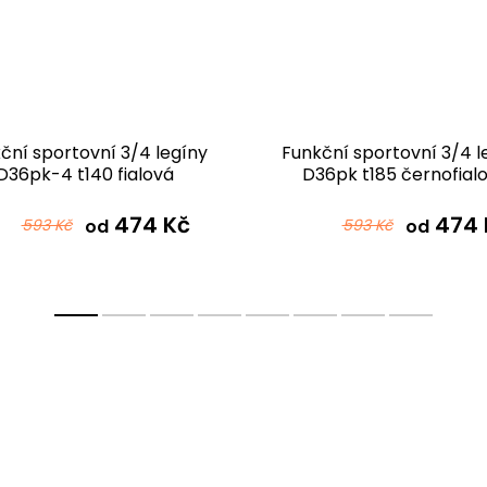
ční sportovní 3/4 legíny
Funkční sportovní 3/4 l
D36pk-4 t140 fialová
D36pk t185 černofial
474 Kč
474 
593 Kč
od
593 Kč
od