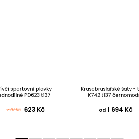
ívčí sportovní plavky
Krasobruslařské šaty - t
jednodílné PD623 t137
K742 t137 černomod
černomodrá
623 Kč
1 694 Kč
779 Kč
od