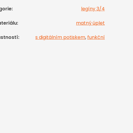
gorie
:
legíny 3/4
teriálu
:
matný úplet
astností
:
s digitálním potiskem
,
funkční