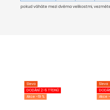
pokud váháte mezi dvěma velikostmi, vezměte 
Sleva
Sleva
DODÁNÍ 2-6 TÝDNŮ
DODÁN
-19 %