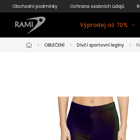
Přejít
Obchodní podmínky
Ochrana osobních údajů
R
na
obsah
Výprodej až 70%
OBLEČENÍ
Dívčí sportovní legíny
F
Domů