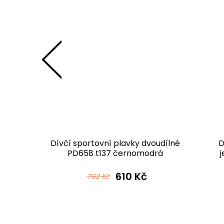
ko D347
Dívčí sportovní plavky dvoudílné
D
vá
PD658 t137 černomodrá
 Kč
610 Kč
762 Kč