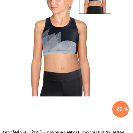
–20 %
DODÁNÍ 2-6 TÝDNŮ - některé velikosti mohou být SKLADEM