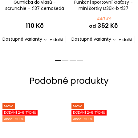
Gumička do vlasů -
Funkční sportovní kraťasy -
scrunchie - t137 černošedá
mini šortky D36k-b t137
černošedá
440 Kč
110 Kč
352 Kč
od
Dostupné varianty
Dostupné varianty
+ další
+ další
Sleva
Sleva
DODÁNÍ 2-6 TÝDNŮ
DODÁNÍ 2-6 TÝDNŮ
-20 %
-20 %