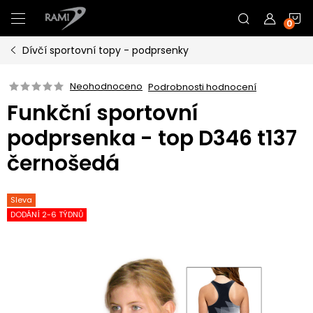
Přejít
N
na
obsah
Dívčí sportovní topy - podprsenky
K
Neohodnoceno
Podrobnosti hodnocení
Funkční sportovní
podprsenka - top D346 t137
černošedá
Sleva
DODÁNÍ 2-6 TÝDNŮ