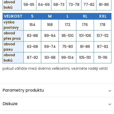
obvod
58-65
64-69
68-73
73-78
77-82
81-86
boků
VELIKOST
S
M
L
XL
XXL
výška
164
168
172
176
178
postavy
obvod
83-88
89-94
95-100
101-106
107-112
přes prsa
obvod
63-68
69-74
75-80
81-86
87-92
pasu
obvod
87-92
93-98
99-104
105-110
111-116
boků
pokud váháte mezi dvěma velikostmi, vezměte raději větší
Parametry produktu
Diskuze