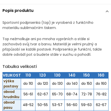
Popis produktu
Sportovní podprsenka (top) je vyrobená z funkčního
materiálu sublimačním tiskem.
Top nežmolkuje ani po mnoha vypráních a stále si
zachovává svůj tvar a barvu. Materiál je velmi pružný a
přizpůsobí se každé postavě. Podprsenka je funkční, takže
dobře odvádí pot a budete stále v suchu a pohodlí.
Tabulka velikostí
VELIKOST
110
120
130
140
150
160
výška
do 110
do 120
do 130
do 140
do 150
do 160
postavy
obvod
56-61
62-67
65-70
68-74
72-78
76-82
hrudníku
obvod
48-52
50-55
53-57
56-60
59-63
62-67
pasu