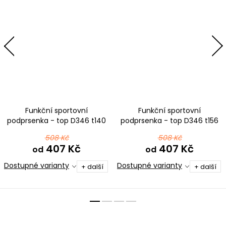
Funkční sportovní
Funkční sportovní
podprsenka - top D346 t140
podprsenka - top D346 t156
modrofialová
růžovožlutá
508 Kč
508 Kč
407 Kč
407 Kč
od
od
Dostupné varianty
Dostupné varianty
+ další
+ další