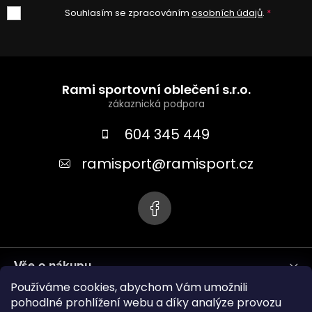
Souhlasím se zpracováním
osobních údajů
.
Z
á
Rami sportovní oblečení s.r.o.
p
a
604 345 449
t
ramisport
@
ramisport.cz
í
Vše o nákupu
Používáme cookies, abychom Vám umožnili
Informace pro vás
pohodlné prohlížení webu a díky analýze provozu