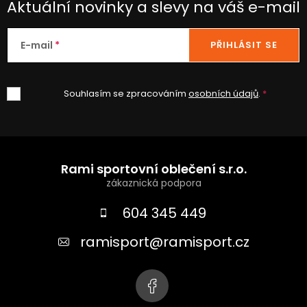
Aktuální novinky a slevy na váš e-mail
E-mail
PŘIHLÁSIT SE
Souhlasím se zpracováním
osobních údajů
.
Z
á
Rami sportovní oblečení s.r.o.
p
a
604 345 449
t
ramisport
@
ramisport.cz
í