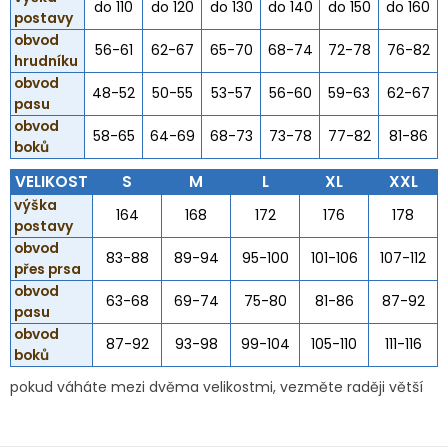
do 110
do 120
do 130
do 140
do 150
do 160
postavy
obvod
56-61
62-67
65-70
68-74
72-78
76-82
hrudníku
obvod
48-52
50-55
53-57
56-60
59-63
62-67
pasu
obvod
58-65
64-69
68-73
73-78
77-82
81-86
boků
VELIKOST
S
M
L
XL
XXL
výška
164
168
172
176
178
postavy
obvod
83-88
89-94
95-100
101-106
107-112
přes prsa
obvod
63-68
69-74
75-80
81-86
87-92
pasu
obvod
87-92
93-98
99-104
105-110
111-116
boků
pokud váháte mezi dvěma velikostmi, vezměte raději větší