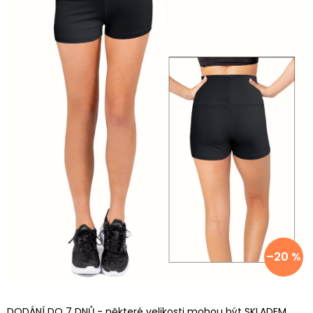
–20 %
DODÁNÍ DO 7 DNŮ - některé velikosti mohou být SKLADEM