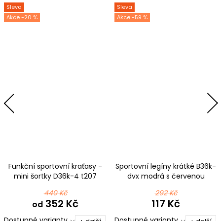
Sleva
Sleva
-20 %
-59 %
Funkční sportovní kraťasy -
Sportovní legíny krátké B36k-
mini šortky D36k-4 t207
dvx modrá s červenou
modrozelená
440 Kč
292 Kč
352 Kč
117 Kč
od
Dostupné varianty
Dostupné varianty