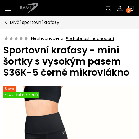
Přejít
N
na
obsah
Dívčí sportovní kraťasy
K
Neohodnoceno
Podrobnosti hodnocení
Sportovní kraťasy - mini
šortky s vysokým pasem
S36K-5 černé mikrovlákno
Sleva
ODESLÁNÍ DO 7 DNŮ