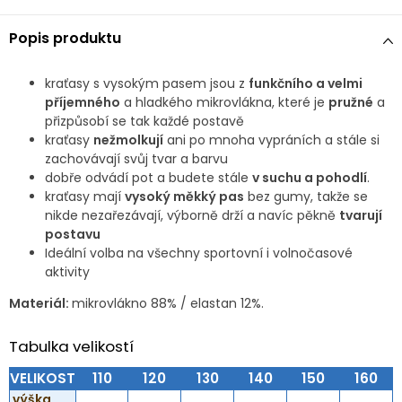
Popis produktu
kraťasy s vysokým pasem jsou z
funkčního a velmi
příjemného
a hladkého mikrovlákna, které je
pružné
a
přizpůsobí se tak každé postavě
kraťasy
nežmolkují
ani po mnoha vypráních a stále si
zachovávají svůj tvar a barvu
dobře odvádí pot a budete stále
v suchu a pohodlí
.
kraťasy mají
vysoký měkký pas
bez gumy, takže se
nikde nezařezávají, výborně drží a navíc pěkně
tvarují
postavu
Ideální volba na všechny sportovní i volnočasové
aktivity
Materiál:
mikrovlákno 88% / elastan 12%.
Tabulka velikostí
VELIKOST
110
120
130
140
150
160
výška