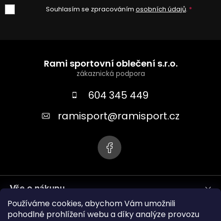
Souhlasím se zpracováním
osobních údajů
.
Z
á
Rami sportovní oblečení s.r.o.
p
a
604 345 449
t
ramisport
@
ramisport.cz
í
Vše o nákupu
Používáme cookies, abychom Vám umožnili
Informace pro vás
pohodlné prohlížení webu a díky analýze provozu