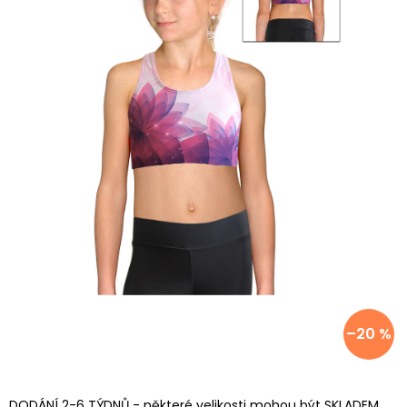
–20 %
DODÁNÍ 2-6 TÝDNŮ - některé velikosti mohou být SKLADEM