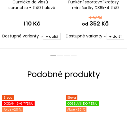
Gumička do vlasů -
Funkční sportovní kraťasy -
scrunchie - t140 fialová
mini šortky D36k-4 t140
fialová
440 Kč
110 Kč
352 Kč
od
Dostupné varianty
Dostupné varianty
+ další
+ další
Sleva
Sleva
DODÁNÍ 2-6 TÝDNŮ
ODESLÁNÍ DO 7 DNŮ
-20 %
-20 %