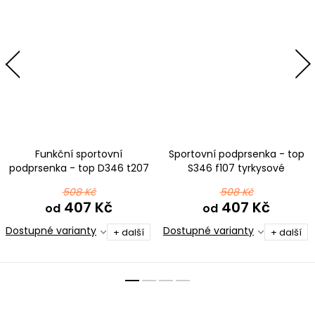
Funkční sportovní
Sportovní podprsenka - top
podprsenka - top D346 t207
S346 f107 tyrkysové
tmavě červená
mikrovlákno
508 Kč
508 Kč
407 Kč
407 Kč
od
od
Dostupné varianty
Dostupné varianty
+ další
+ další