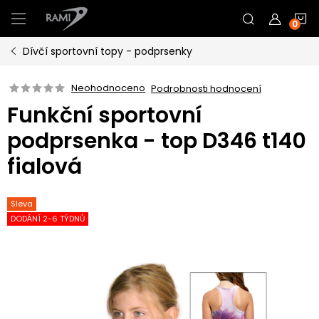
Přejít
N
na
obsah
Dívčí sportovní topy - podprsenky
K
Neohodnoceno
Podrobnosti hodnocení
Funkční sportovní
podprsenka - top D346 t140
fialová
Sleva
DODÁNÍ 2-6 TÝDNŮ