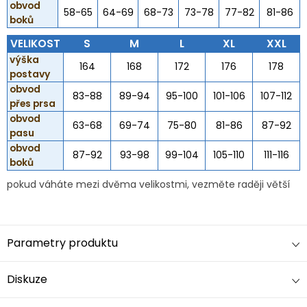
obvod
58-65
64-69
68-73
73-78
77-82
81-86
boků
VELIKOST
S
M
L
XL
XXL
výška
164
168
172
176
178
postavy
obvod
83-88
89-94
95-100
101-106
107-112
přes prsa
obvod
63-68
69-74
75-80
81-86
87-92
pasu
obvod
87-92
93-98
99-104
105-110
111-116
boků
pokud váháte mezi dvěma velikostmi, vezměte raději větší
Parametry produktu
Diskuze