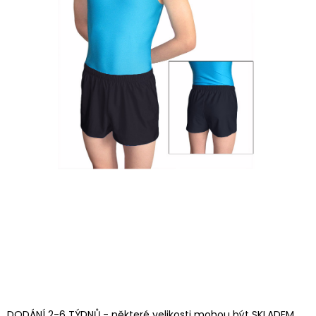
DODÁNÍ 2-6 TÝDNŮ - některé velikosti mohou být SKLADEM