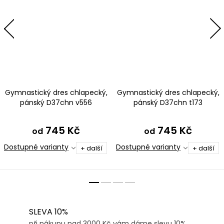
Gymnastický dres chlapecký,
Gymnastický dres chlapecký,
pánský D37chn v556
pánský D37chn t173
černomodrozelená
mentolová
745 Kč
745 Kč
od
od
Dostupné varianty
Dostupné varianty
+ další
+ další
SLEVA 10%
při nákupu nad 3000 Kč vám dáme slevu 10%