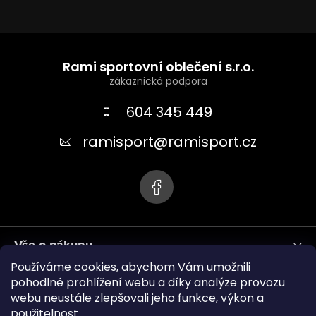
Z
á
Rami sportovní oblečení s.r.o.
p
a
604 345 449
t
ramisport
@
ramisport.cz
í
Vše o nákupu
Používáme cookies, abychom Vám umožnili
Informace pro vás
pohodlné prohlížení webu a díky analýze provozu
webu neustále zlepšovali jeho funkce, výkon a
použitelnost.