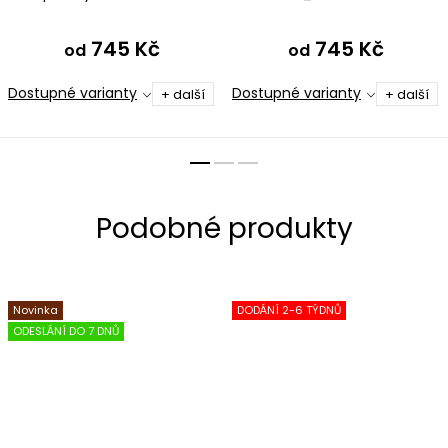
modromentolová
745 Kč
745 Kč
od
od
Dostupné varianty
Dostupné varianty
+ další
+ další
Novinka
DODÁNÍ 2-6 TÝDNŮ
ODESLÁNÍ DO 7 DNŮ