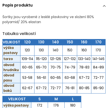
Popis produktu
Šortky jsou vyrobené z lesklé plavkoviny ve složení 80%
polyamid/ 20% elastan
Tabulka velikostí
VELIKOST
120
130
140
150
160
170
výška
120
130
140
150
160
170
postavy
torzo
109-114
115-120
121-126
127-132
133-140
141-146
obvod
60-65
65-70
70-75
74-79
78-83
84-89
hrudníku
obvod
53-58
56-61
60-65
63-68
67-72
72-77
pasu
obvod
62-67
67-72
72-77
76-81
80-85
85-90
boků
VELIKOST
S
M
L
výška postavy
172
176
180