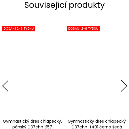
Související produkty
DODÁNÍ 2-6 TÝDNŮ
DODÁNÍ 2-6 TÝDNŮ
Gymnastický dres chlapecký,
Gymnastický dres chlapecký
pánský D37chn t157
D37chn_t401 černo šedá