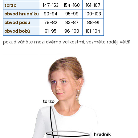
torzo
147-153
154-160
161-167
obvod hrudníku
90-94
95-99
100-103
obvod pasu
78-82
83-87
88-91
obvod boků
91-95
96-100
101-104
pokud váháte mezi dvěma velikostmi, vezměte raději větší