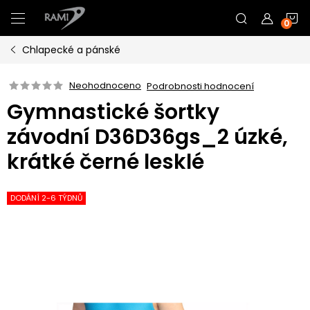
Přejít
N
na
obsah
Chlapecké a pánské
K
Neohodnoceno
Podrobnosti hodnocení
Gymnastické šortky
závodní D36D36gs_2 úzké,
krátké černé lesklé
DODÁNÍ 2-6 TÝDNŮ