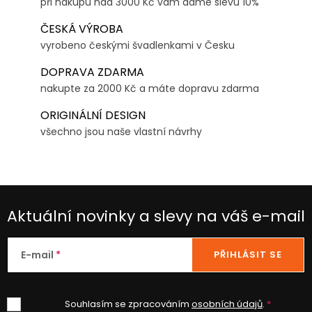
při nákupu nad 3000 Kč vám dáme slevu 10%
ČESKÁ VÝROBA
vyrobeno českými švadlenkami v Česku
DOPRAVA ZDARMA
nakupte za 2000 Kč a máte dopravu zdarma
ORIGINÁLNÍ DESIGN
všechno jsou naše vlastní návrhy
Aktuální novinky a slevy na váš e-mail
E-mail
PŘIHLÁSIT SE
Souhlasím se zpracováním
osobních údajů
.