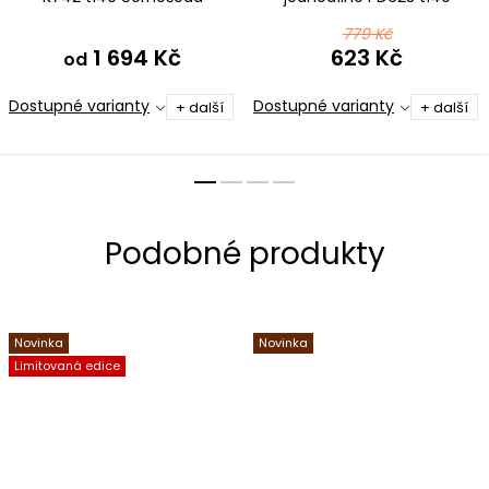
černošedá
779 Kč
1 694 Kč
623 Kč
od
Dostupné varianty
Dostupné varianty
+ další
+ další
Novinka
Novinka
Limitovaná edice