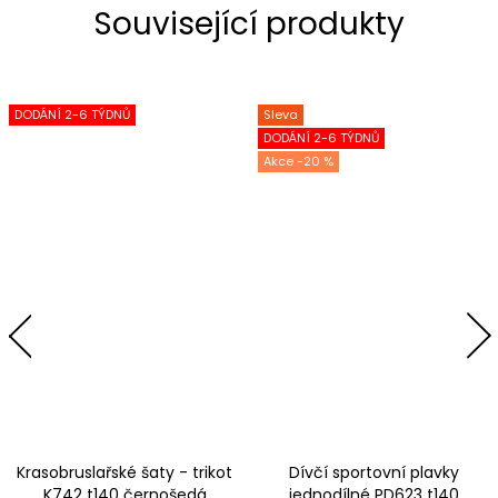
Související produkty
DODÁNÍ 2-6 TÝDNŮ
Sleva
DODÁNÍ 2-6 TÝDNŮ
-20 %
Krasobruslařské šaty - trikot
Dívčí sportovní plavky
K742 t140 černošedá
jednodílné PD623 t140