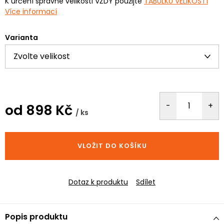
K určení správné velikosti VŽDY použijte
TABULKU VELIKOSTÍ
Více informací
Varianta
od
898 Kč
/ ks
Měrná
cena:
VLOŽIT DO KOŠÍKU
Dotaz k produktu
Sdílet
Popis produktu