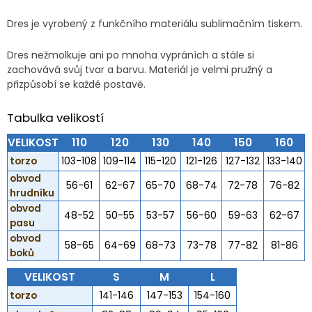
Dres je vyrobený z funkčního materiálu sublimačním tiskem.
Dres nežmolkuje ani po mnoha vypráních a stále si
zachovává svůj tvar a barvu. Materiál je velmi pružný a
přizpůsobí se každé postavě.
Tabulka velikostí
VELIKOST
110
120
130
140
150
160
torzo
103-108
109-114
115-120
121-126
127-132
133-140
obvod
56-61
62-67
65-70
68-74
72-78
76-82
hrudníku
obvod
48-52
50-55
53-57
56-60
59-63
62-67
pasu
obvod
58-65
64-69
68-73
73-78
77-82
81-86
boků
VELIKOST
S
M
L
torzo
141-146
147-153
154-160