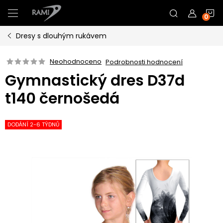
Přejít
N
na
obsah
Dresy s dlouhým rukávem
K
Neohodnoceno
Podrobnosti hodnocení
Gymnastický dres D37d
t140 černošedá
DODÁNÍ 2-6 TÝDNŮ