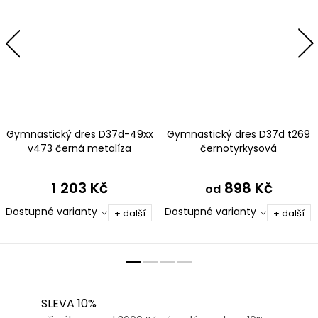
Gymnastický dres D37d-49xx
Gymnastický dres D37d t269
v473 černá metalíza
černotyrkysová
1 203 Kč
898 Kč
od
Dostupné varianty
Dostupné varianty
+ další
+ další
SLEVA 10%