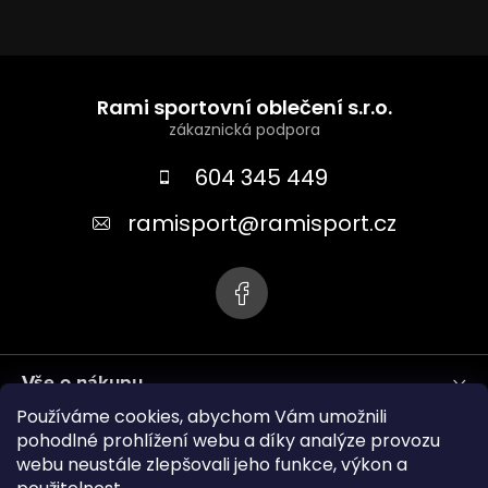
Z
á
Rami sportovní oblečení s.r.o.
p
a
604 345 449
t
ramisport
@
ramisport.cz
í
Vše o nákupu
Používáme cookies, abychom Vám umožnili
Informace pro vás
pohodlné prohlížení webu a díky analýze provozu
webu neustále zlepšovali jeho funkce, výkon a