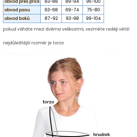
obvod přes prsa
83-88
89-94
95-100
obvod pasu
63-68
69-74
75-80
obvod boků
87-92
93-98
99-104
pokud váháte mezi dvěma velikostmi, vezměte raději větší
nejdůležitější rozměr je torzo