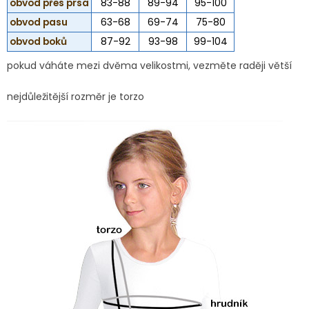
obvod přes prsa
83-88
89-94
95-100
obvod pasu
63-68
69-74
75-80
obvod boků
87-92
93-98
99-104
pokud váháte mezi dvěma velikostmi, vezměte raději větší
nejdůležitější rozměr je torzo