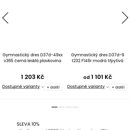
Gymnastický dres D37d-49xx
Gymnastický dres D37d-9
v365 černá lesklá plavkovina
t232 F146r modrá třpytivá
s tylovými rukávy
metalíza s tylovými rukávy
1 203 Kč
1 101 Kč
od
Dostupné varianty
Dostupné varianty
+ další
+ další
SLEVA 10%