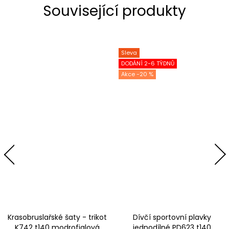
Související produkty
Sleva
DODÁNÍ 2-6 TÝDNŮ
-20 %
Krasobruslařské šaty - trikot
Dívčí sportovní plavky
K742 t140 modrofialová
jednodílné PD623 t140