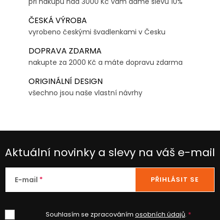
při nákupu nad 3000 Kč vám dáme slevu 10%
ČESKÁ VÝROBA
vyrobeno českými švadlenkami v Česku
DOPRAVA ZDARMA
nakupte za 2000 Kč a máte dopravu zdarma
ORIGINÁLNÍ DESIGN
všechno jsou naše vlastní návrhy
Aktuální novinky a slevy na váš e-mail
E-mail
PŘIHLÁSIT SE
Souhlasím se zpracováním
osobních údajů
.