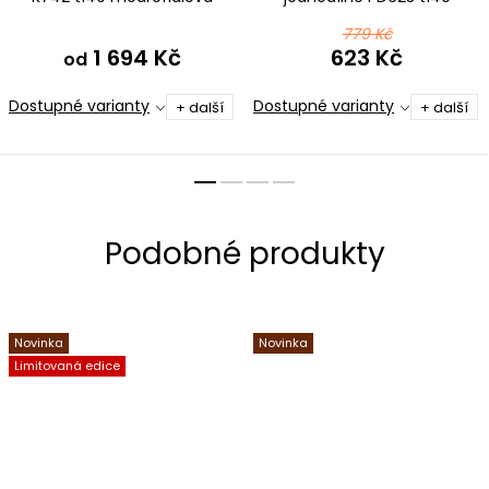
modrofialová
779 Kč
1 694 Kč
623 Kč
od
Dostupné varianty
Dostupné varianty
+ další
+ další
Novinka
Novinka
Limitovaná edice