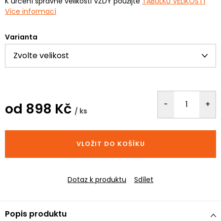
K určení správné velikosti VŽDY použijte
TABULKU VELIKOSTÍ
Více informací
Varianta
od
898 Kč
/ ks
Měrná
cena:
VLOŽIT DO KOŠÍKU
Dotaz k produktu
Sdílet
Popis produktu