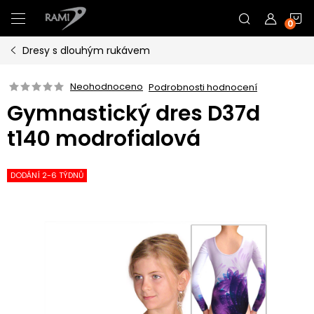
Přejít
N
na
obsah
Dresy s dlouhým rukávem
K
Neohodnoceno
Podrobnosti hodnocení
Gymnastický dres D37d
t140 modrofialová
DODÁNÍ 2-6 TÝDNŮ