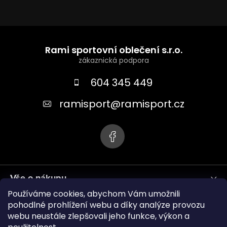
Z
á
Rami sportovní oblečení s.r.o.
p
a
604 345 449
t
ramisport
@
ramisport.cz
í
Vše o nákupu
Používáme cookies, abychom Vám umožnili
Informace pro vás
pohodlné prohlížení webu a díky analýze provozu
webu neustále zlepšovali jeho funkce, výkon a