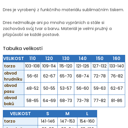
Dres je vyrobený z funkčního materiálu sublimačním tiskem.
Dres nežmolkuje ani po mnoha vypráních a stále si
zachovává svůj tvar a barvu. Materiál je velmi pružný a
přizpůsobí se každé postavě.
Tabulka velikostí
VELIKOST
110
120
130
140
150
160
torzo
103-108
109-114
115-120
121-126
127-132
133-140
obvod
56-61
62-67
65-70
68-74
72-78
76-82
hrudníku
obvod
48-52
50-55
53-57
56-60
59-63
62-67
pasu
obvod
58-65
64-69
68-73
73-78
77-82
81-86
boků
VELIKOST
S
M
L
torzo
141-146
147-153
154-160