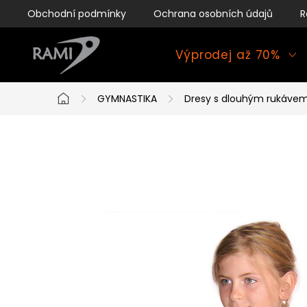
Přejít
Obchodní podmínky
Ochrana osobních údajů
R
na
obsah
Výprodej až 70%
GYMNASTIKA
Dresy s dlouhým rukáve
Domů