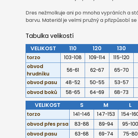
Dres nežmolkuje ani po mnoha vypráních a stál
barvu. Materiál je velmi pružný a přizpůsobí s
Tabulka velikostí
VELIKOST
110
120
130
torzo
103-108
109-114
115-120
obvod
56-61
62-67
65-70
hrudníku
obvod pasu
48-52
50-55
53-57
obvod boků
58-65
64-69
68-73
VELIKOST
S
M
L
torzo
141-146
147-153
154-16
obvod přes prsa
83-88
89-94
95-10
obvod pasu
63-68
69-74
75-80