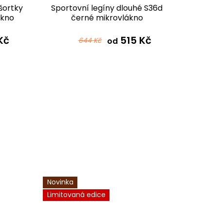
šortky
Sportovní legíny dlouhé S36d
Funk
ákno
černé mikrovlákno
vysok
Kč
515 Kč
644 Kč
od
Novinka
Novinka
Limitovaná edice
DODÁNÍ