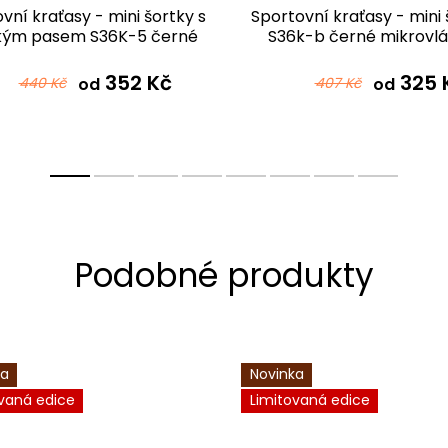
vní kraťasy - mini šortky s
Sportovní kraťasy - mini 
kým pasem S36K-5 černé
S36k-b černé mikrovl
mikrovlákno
352 Kč
325 
440 Kč
od
407 Kč
od
ka
Novinka
vaná edice
Limitovaná edice