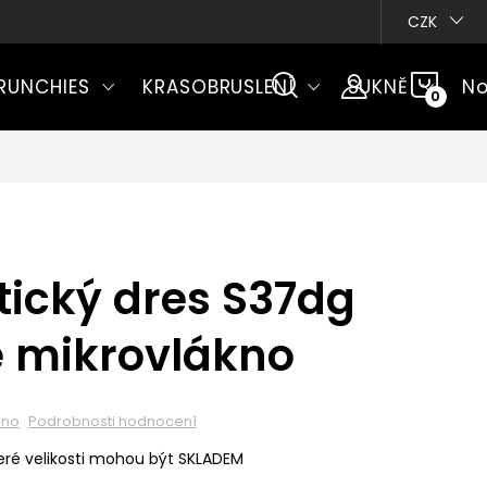
CZK
NÁKU
RUNCHIES
KRASOBRUSLENÍ
SUKNĚ
No
KOŠÍ
ický dres S37dg
é mikrovlákno
eno
Podrobnosti hodnocení
ré velikosti mohou být SKLADEM