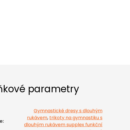
ňkové parametry
Gymnastické dresy s dlouhým
rukávem
,
trikoty na gymnastiku s
e
:
dlouhým rukávem supplex funkční