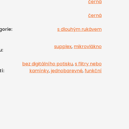
černá
černá
gorie
:
s dlouhým rukávem
supplex
,
mikrovlákno
u
:
bez digitálního potisku
,
s flitry nebo
tí
:
kamínky
,
jednobarevné
,
funkční