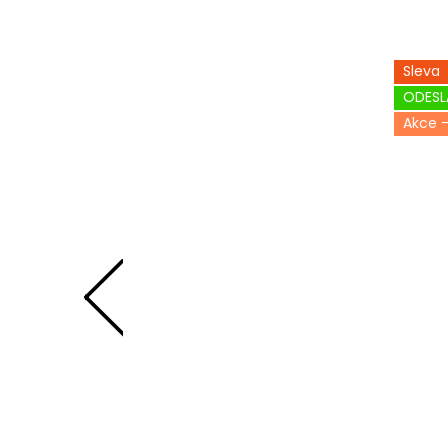
Sleva
ODESL