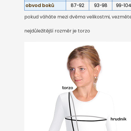
obvod boků
87-92
93-98
99-10
pokud váháte mezi dvěma velikostmi, vezměte 
nejdůležitější rozměr je torzo