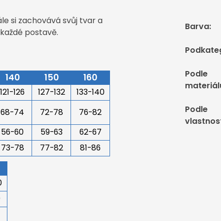
e si zachovává svůj tvar a
Barva
:
e každé postavě.
Podkate
Podle
140
150
160
materiál
121-126
127-132
133-140
Podle
68-74
72-78
76-82
vlastnos
56-60
59-63
62-67
73-78
77-82
81-86
0
0