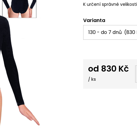
K určení správné velikost
Varianta
od
830 Kč
/ ks
Měrná
cena: