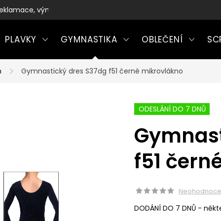
eklamace, výměny a vrácení zboží
PLAVKY
GYMNASTIKA
OBLEČENÍ
SC
m
Gymnastický dres S37dg f51 černé mikrovlákno
ODESLÁNÍ DO 7 DNŮ
Gymnast
f51 čern
Neohodnoc
DODÁNÍ DO 7 DNŮ - někte