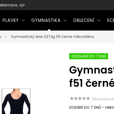
eklamace, výměny a vrácení zboží
PLAVKY
GYMNASTIKA
OBLEČENÍ
SC
m
Gymnastický dres S37dg f51 černé mikrovlákno
ODESLÁNÍ DO 7 DNŮ
Gymnast
f51 čern
Neohodnoc
DODÁNÍ DO 7 DNŮ - někte