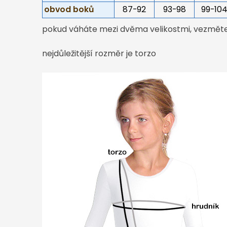
obvod boků
87-92
93-98
99-10
pokud váháte mezi dvěma velikostmi, vezměte 
nejdůležitější rozměr je torzo