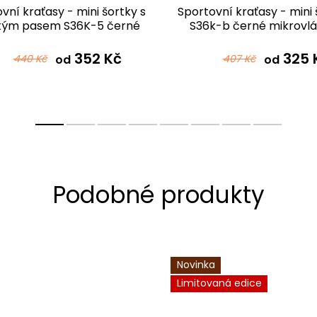
vní kraťasy - mini šortky s
Sportovní kraťasy - mini 
kým pasem S36K-5 černé
S36k-b černé mikrovl
mikrovlákno
352 Kč
325 
440 Kč
od
407 Kč
od
Novinka
Limitovaná edice