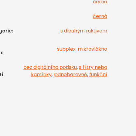
černá
černá
gorie
:
s dlouhým rukávem
supplex
,
mikrovlákno
u
:
bez digitálního potisku
,
s flitry nebo
tí
:
kamínky
,
jednobarevné
,
funkční