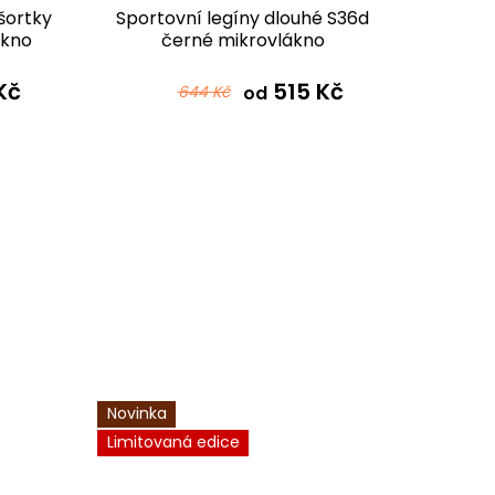
šortky
Sportovní legíny dlouhé S36d
Funk
ákno
černé mikrovlákno
vysok
Kč
515 Kč
644 Kč
od
Novinka
Limitovaná edice