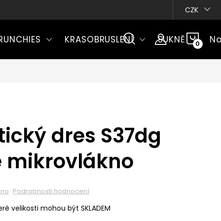
CZK
NÁKU
RUNCHIES
KRASOBRUSLENÍ
SUKNĚ
No
KOŠÍ
ický dres S37dg
é mikrovlákno
eno
Podrobnosti hodnocení
ré velikosti mohou být SKLADEM