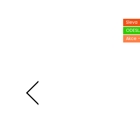
Sleva
ODESL