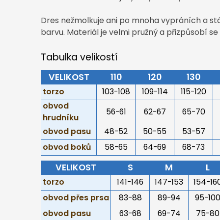
Dres nežmolkuje ani po mnoha vypráních a stál
barvu. Materiál je velmi pružný a přizpůsobí s
Tabulka velikostí
VELIKOST
110
120
130
torzo
103-108
109-114
115-120
obvod
56-61
62-67
65-70
hrudníku
obvod pasu
48-52
50-55
53-57
obvod boků
58-65
64-69
68-73
VELIKOST
S
M
L
torzo
141-146
147-153
154-16
obvod přes prsa
83-88
89-94
95-10
obvod pasu
63-68
69-74
75-80