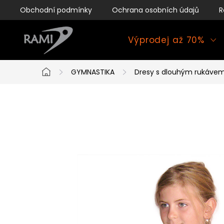
Přejít
Obchodní podmínky
Ochrana osobních údajů
R
na
obsah
Výprodej až 70%
GYMNASTIKA
Dresy s dlouhým rukáve
Domů