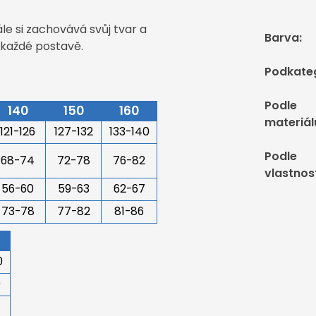
e si zachovává svůj tvar a
Barva
:
e každé postavě.
Podkate
Podle
140
150
160
materiál
121-126
127-132
133-140
Podle
68-74
72-78
76-82
vlastnos
56-60
59-63
62-67
73-78
77-82
81-86
0
0