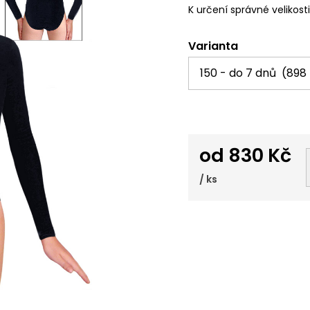
K určení správné velikost
Varianta
od
830 Kč
/ ks
Měrná
cena: