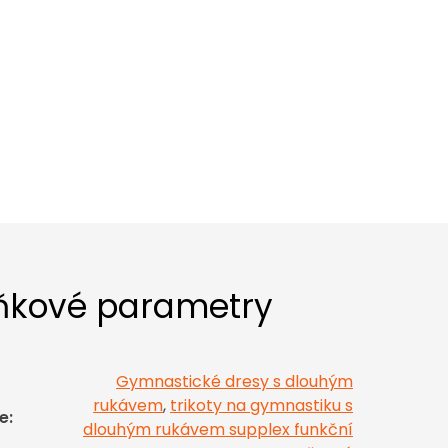
ňkové parametry
Gymnastické dresy s dlouhým
rukávem
,
trikoty na gymnastiku s
e
:
dlouhým rukávem supplex funkční