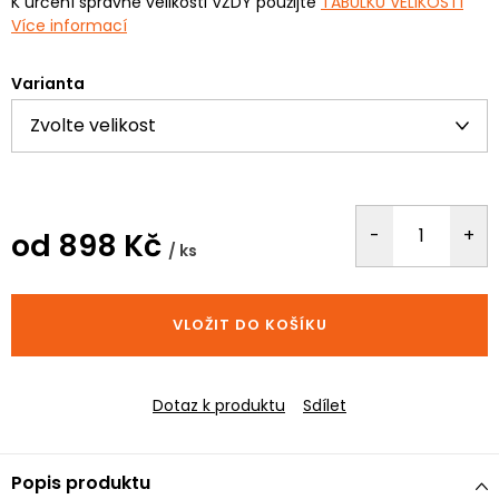
K určení správné velikosti VŽDY použijte
TABULKU VELIKOSTÍ
Více informací
Varianta
od
898 Kč
/ ks
Měrná
cena:
VLOŽIT DO KOŠÍKU
Dotaz k produktu
Sdílet
Popis produktu