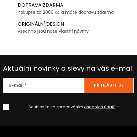
DOPRAVA ZDARMA
nakupte za 2000 Kč a máte dopravu zdarma
ORIGINÁLNÍ DESIGN
všechno jsou naše vlastní návrhy
Aktuální novinky a slevy na váš e-mail
E-mail
PŘIHLÁSIT SE
Souhlasím se zpracováním
osobních údajů
.
Z