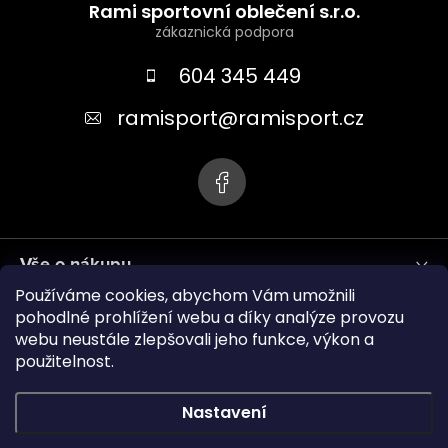
á
Rami sportovní oblečení s.r.o.
p
a
604 345 449
t
ramisport
@
ramisport.cz
í
Vše o nákupu
Používáme cookies, abychom Vám umožnili
Informace pro vás
pohodlné prohlížení webu a díky analýze provozu
webu neustále zlepšovali jeho funkce, výkon a
použitelnost.
ramisport.eu
Nastavení