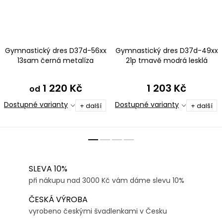
Gymnastický dres D37d-56xx
Gymnastický dres D37d-49xx
13sam černá metalíza
21p tmavě modrá lesklá
plavkovina s tylovými rukávy
1 220 Kč
1 203 Kč
od
Dostupné varianty
Dostupné varianty
+ další
+ další
SLEVA 10%
při nákupu nad 3000 Kč vám dáme slevu 10%
ČESKÁ VÝROBA
vyrobeno českými švadlenkami v Česku