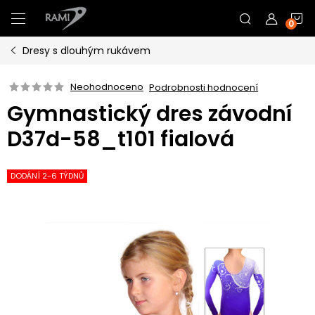
Přejít
N
na
obsah
Dresy s dlouhým rukávem
K
Neohodnoceno
Podrobnosti hodnocení
Gymnastický dres závodní
D37d-58_t101 fialová
DODÁNÍ 2-6 TÝDNŮ