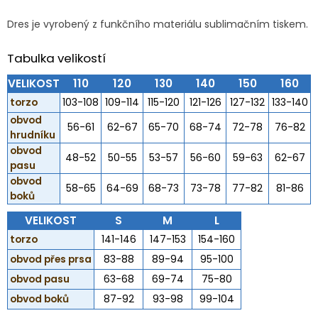
Dres je vyrobený z funkčního materiálu sublimačním tiskem.
Tabulka velikostí
VELIKOST
110
120
130
140
150
160
torzo
103-108
109-114
115-120
121-126
127-132
133-140
obvod
56-61
62-67
65-70
68-74
72-78
76-82
hrudníku
obvod
48-52
50-55
53-57
56-60
59-63
62-67
pasu
obvod
58-65
64-69
68-73
73-78
77-82
81-86
boků
VELIKOST
S
M
L
torzo
141-146
147-153
154-160
obvod přes prsa
83-88
89-94
95-100
obvod pasu
63-68
69-74
75-80
obvod boků
87-92
93-98
99-104