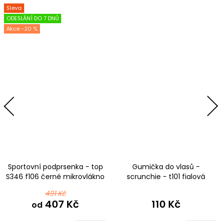
Sleva
ODESLÁNÍ DO 7 DNŮ
-20 %
Sportovní podprsenka - top
Gumička do vlasů -
S346 f106 černé mikrovlákno
scrunchie - t101 fialová
491 Kč
407 Kč
110 Kč
od