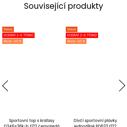
Související produkty
Sleva
Sleva
DODÁNÍ 2-6 TÝDNŮ
DODÁNÍ 2-6 TÝDNŮ
-20 %
-20 %
Sportovní top s kraťasy
Dívčí sportovní plavky
D346+36k-b t122 černošedá
jednodílné PD623 t122