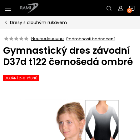
Přejít
N
na
obsah
Dresy s dlouhým rukávem
K
Neohodnoceno
Podrobnosti hodnocení
Gymnastický dres závodní
D37d t122 černošedá ombré
DODÁNÍ 2-6 TÝDNŮ