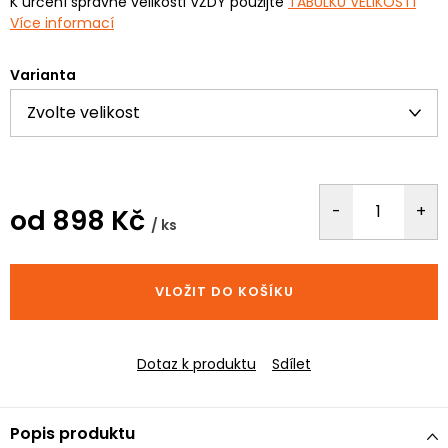
K určení správné velikosti VŽDY použijte
TABULKU VELIKOSTÍ
Více informací
Varianta
od
898 Kč
/ ks
Měrná
cena:
VLOŽIT DO KOŠÍKU
Dotaz k produktu
Sdílet
Popis produktu