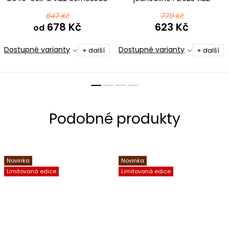
ombré
černošedá ombré
847 Kč
779 Kč
678 Kč
623 Kč
od
Dostupné varianty
Dostupné varianty
+ další
+ další
Novinka
Novinka
Limitovaná edice
Limitovaná edice