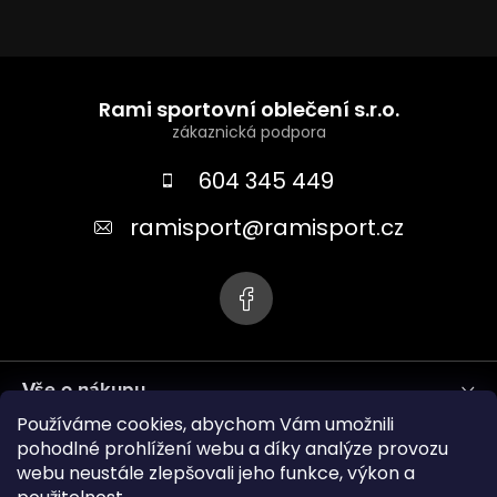
Z
á
Rami sportovní oblečení s.r.o.
p
a
604 345 449
t
ramisport
@
ramisport.cz
í
Vše o nákupu
Používáme cookies, abychom Vám umožnili
Informace pro vás
pohodlné prohlížení webu a díky analýze provozu
webu neustále zlepšovali jeho funkce, výkon a