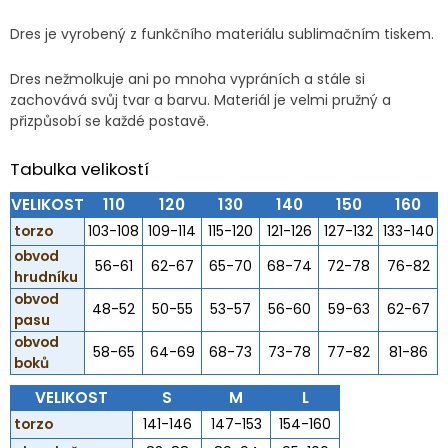
Dres je vyrobený z funkčního materiálu sublimačním tiskem.
Dres nežmolkuje ani po mnoha vypráních a stále si
zachovává svůj tvar a barvu. Materiál je velmi pružný a
přizpůsobí se každé postavě.
Tabulka velikostí
VELIKOST
110
120
130
140
150
160
torzo
103-108
109-114
115-120
121-126
127-132
133-140
obvod
56-61
62-67
65-70
68-74
72-78
76-82
hrudníku
obvod
48-52
50-55
53-57
56-60
59-63
62-67
pasu
obvod
58-65
64-69
68-73
73-78
77-82
81-86
boků
VELIKOST
S
M
L
torzo
141-146
147-153
154-160