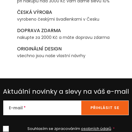
při nákupu nad 3000 Kč vám dáme slevu 10%
ČESKÁ VÝROBA
vyrobeno českými švadlenkami v Česku
DOPRAVA ZDARMA
nakupte za 2000 Kč a máte dopravu zdarma
ORIGINÁLNÍ DESIGN
všechno jsou naše vlastní návrhy
Aktuální novinky a slevy na váš e-mail
E-mail
PŘIHLÁSIT SE
Souhlasím se zpracováním
osobních údajů
.