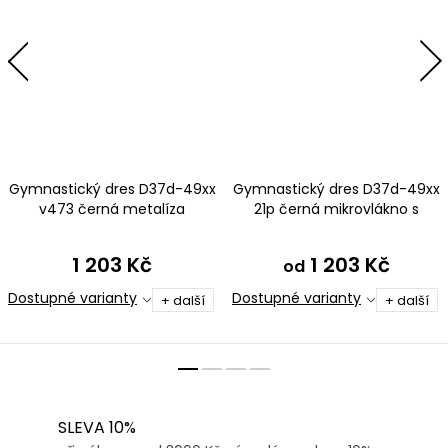
Gymnastický dres D37d-49xx
Gymnastický dres D37d-49xx
v473 černá metalíza
21p černá mikrovlákno s
tylovými rukávy
1 203 Kč
1 203 Kč
od
Dostupné varianty
Dostupné varianty
+ další
+ další
SLEVA 10%