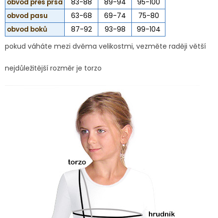
obvod přes prsa
83-88
89-94
95-100
obvod pasu
63-68
69-74
75-80
obvod boků
87-92
93-98
99-104
pokud váháte mezi dvěma velikostmi, vezměte raději větší
nejdůležitější rozměr je torzo