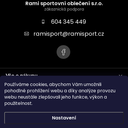
á
Rami sportovní oblečení s.r.o.
p
a
604 345 449
t
ramisport
@
ramisport.cz
í
Vše o nákupu
Používáme cookies, abychom Vám umožnili
Informace pro vás
pohodlné prohlížení webu a díky analýze provozu
webu neustále zlepšovali jeho funkce, výkon a
použitelnost.
ramisport.eu
Nastavení