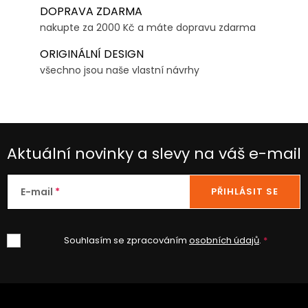
DOPRAVA ZDARMA
nakupte za 2000 Kč a máte dopravu zdarma
ORIGINÁLNÍ DESIGN
všechno jsou naše vlastní návrhy
Aktuální novinky a slevy na váš e-mail
E-mail
PŘIHLÁSIT SE
Souhlasím se zpracováním
osobních údajů
.
Z