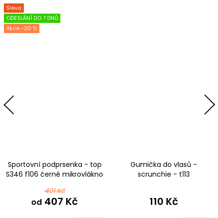
Sleva
ODESLÁNÍ DO 7 DNŮ
-20 %
Sportovní podprsenka - top
Gumička do vlasů -
S346 f106 černé mikrovlákno
scrunchie - t113
fialovotyrkysová
491 Kč
407 Kč
110 Kč
od