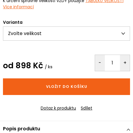
K určení správné velikosti VŽDY použijte
TABULKU VELIKOSTÍ
Více informací
Varianta
od
898 Kč
/ ks
Měrná
cena:
VLOŽIT DO KOŠÍKU
Dotaz k produktu
Sdílet
Popis produktu