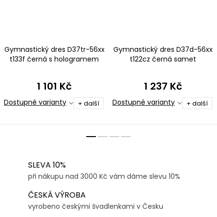
Gymnastický dres D37tr-56xx
Gymnastický dres D37d-56xx
t133f černá s hologramem
t122cz černá samet
1 101 Kč
1 237 Kč
Dostupné varianty
Dostupné varianty
+ další
+ další
SLEVA 10%
při nákupu nad 3000 Kč vám dáme slevu 10%
ČESKÁ VÝROBA
vyrobeno českými švadlenkami v Česku