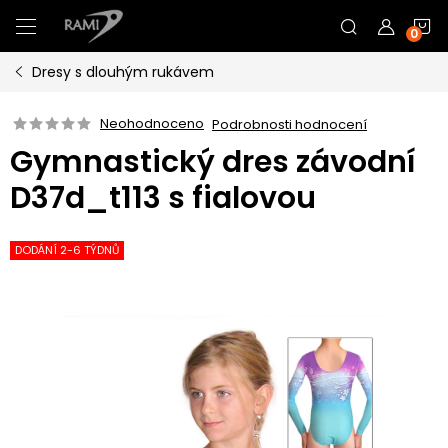
Přejít
N
na
obsah
Dresy s dlouhým rukávem
K
Neohodnoceno
Podrobnosti hodnocení
Gymnastický dres závodní
D37d_t113 s fialovou
DODÁNÍ 2-6 TÝDNŮ