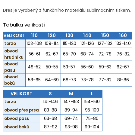
Dres je vyrobený z funkčního materiálu sublimačním tiskem.
Tabulka velikostí
VELIKOST
110
120
130
140
150
160
torzo
103-108
109-114
115-120
121-126
127-132
133-140
obvod
56-61
62-67
65-70
68-74
72-78
76-82
hrudníku
obvod
48-52
50-55
53-57
56-60
59-63
62-67
pasu
obvod
58-65
64-69
68-73
73-78
77-82
81-86
boků
VELIKOST
S
M
L
torzo
141-146
147-153
154-160
obvod přes prsa
83-88
89-94
95-100
obvod pasu
63-68
69-74
75-80
obvod boků
87-92
93-98
99-104