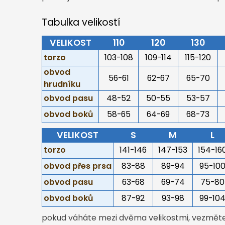
Tabulka velikostí
VELIKOST
110
120
130
torzo
103-108
109-114
115-120
obvod
56-61
62-67
65-70
hrudníku
obvod pasu
48-52
50-55
53-57
obvod boků
58-65
64-69
68-73
VELIKOST
S
M
L
torzo
141-146
147-153
154-16
obvod přes prsa
83-88
89-94
95-10
obvod pasu
63-68
69-74
75-80
obvod boků
87-92
93-98
99-10
pokud váháte mezi dvěma velikostmi, vezměte 