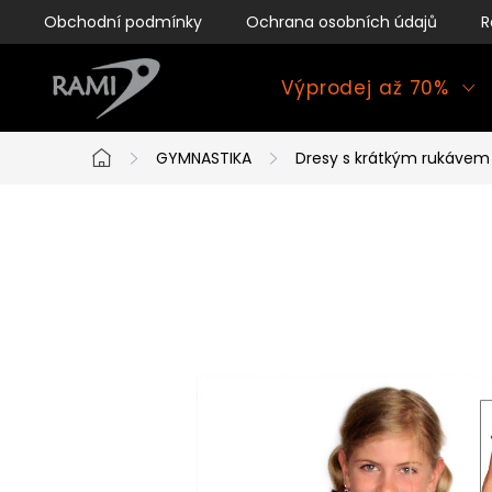
Přejít
Obchodní podmínky
Ochrana osobních údajů
R
na
obsah
Výprodej až 70%
GYMNASTIKA
Dresy s krátkým rukávem
Domů