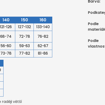
Barva
:
Podkate
140
150
160
Podle
121-126
127-132
133-140
materiál
68-74
72-78
76-82
Podle
56-60
59-63
62-67
vlastnos
73-78
77-82
81-86
0
0
4
raději větší