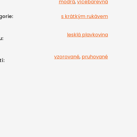
modrá
,
vícebarevná
gorie
:
s krátkým rukávem
lesklá plavkovina
u
:
vzorované
,
pruhované
tí
: