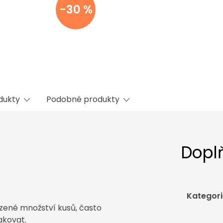
-30 %
odukty
Podobné produkty
Dopl
Kategori
zené množství kusů, často
akovat.