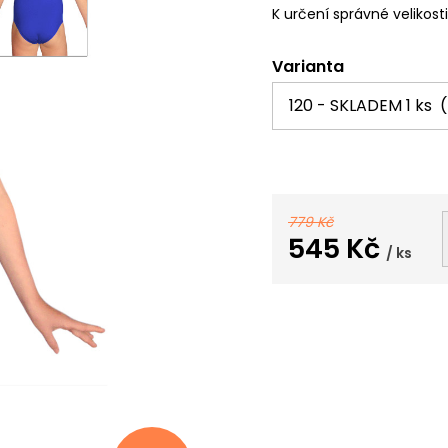
K určení správné velikost
Varianta
779 Kč
545 Kč
/ ks
Měrná
cena: