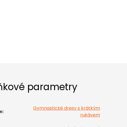
ňkové parametry
Gymnastické dresy s krátkým
e
:
rukávem