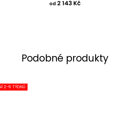
2 143 Kč
od
Í 2-6 TÝDNŮ