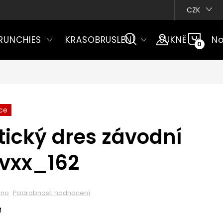
CZK
NÁKU
RUNCHIES
KRASOBRUSLENÍ
SUKNĚ
No
KOŠÍ
ce
ický dres závodní
vxx_162
eno
Podrobnosti hodnocení
M