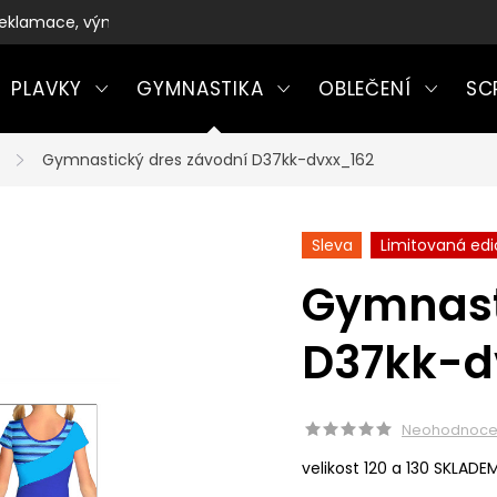
eklamace, výměny a vrácení zboží
PLAVKY
GYMNASTIKA
OBLEČENÍ
SC
Gymnastický dres závodní D37kk-dvxx_162
Sleva
Limitovaná edi
Gymnast
D37kk-d
Neohodnoc
velikost 120 a 130 SKLADE