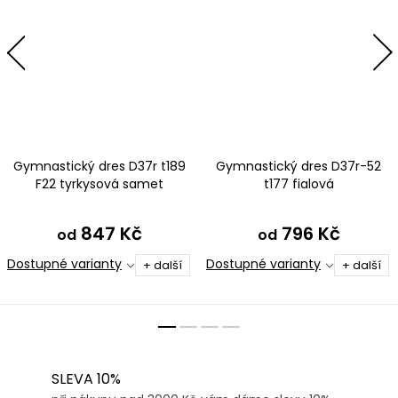
Gymnastický dres D37r t189
Gymnastický dres D37r-52
F22 tyrkysová samet
t177 fialová
847 Kč
796 Kč
od
od
Dostupné varianty
Dostupné varianty
+ další
+ další
SLEVA 10%