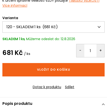
K určení správné velikosti VŽDY použijte
TABULKU VELIKOSTÍ
Více informací
Varianta
SKLADEM
1 ks
12.8.2026
681 Kč
/ ks
Měrná
cena:
VLOŽIT DO KOŠÍKU
Dotaz k produktu
Sdílet
Popis produktu