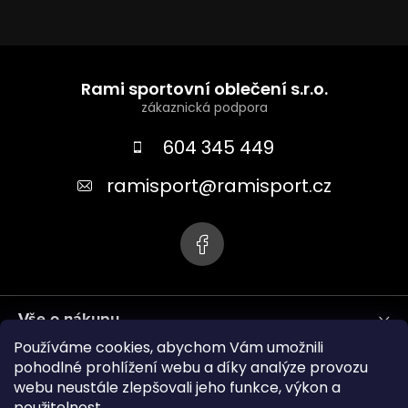
Z
á
Rami sportovní oblečení s.r.o.
p
a
604 345 449
t
ramisport
@
ramisport.cz
í
Vše o nákupu
Používáme cookies, abychom Vám umožnili
Informace pro vás
pohodlné prohlížení webu a díky analýze provozu
webu neustále zlepšovali jeho funkce, výkon a
použitelnost.