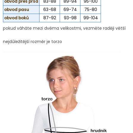
obvod přes prsa
83-88
89-94
95-100
obvod pasu
63-68
69-74
75-80
obvod boků
87-92
93-98
99-104
pokud váháte mezi dvěma velikostmi, vezměte raději větší
nejdůležitější rozměr je torzo