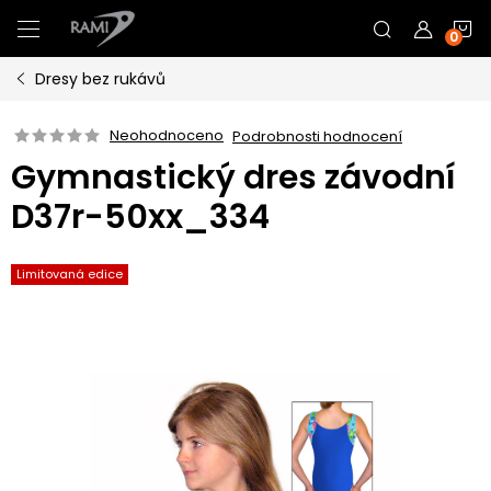
Přejít
N
na
obsah
Dresy bez rukávů
K
Neohodnoceno
Podrobnosti hodnocení
Gymnastický dres závodní
D37r-50xx_334
Limitovaná edice