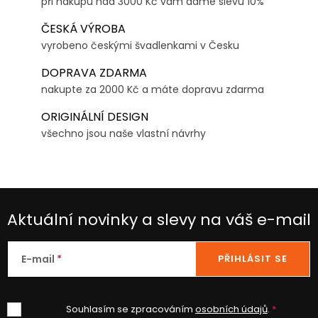
při nákupu nad 3000 Kč vám dáme slevu 10%
ČESKÁ VÝROBA
vyrobeno českými švadlenkami v Česku
DOPRAVA ZDARMA
nakupte za 2000 Kč a máte dopravu zdarma
ORIGINÁLNÍ DESIGN
všechno jsou naše vlastní návrhy
Aktuální novinky a slevy na váš e-mail
E-mail
PŘIHLÁSIT SE
Souhlasím se zpracováním
osobních údajů
.