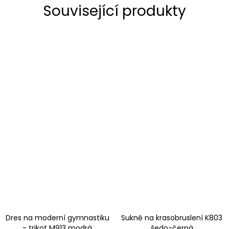
Související produkty
Dres na moderní gymnastiku
Sukně na krasobruslení K803
- trikot M913 modrá
šedo-černá