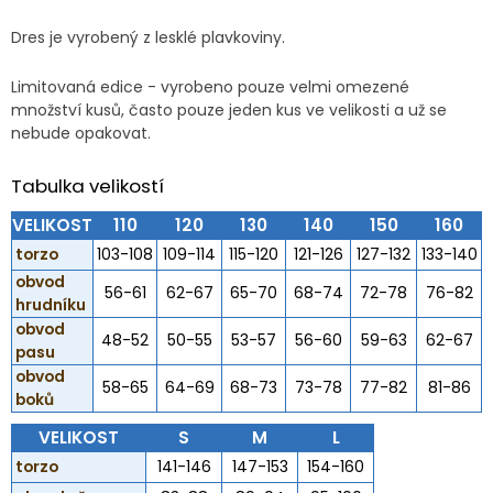
Dres je vyrobený z lesklé plavkoviny.
Limitovaná edice - vyrobeno pouze velmi omezené
množství kusů, často pouze jeden kus ve velikosti a už se
nebude opakovat.
Tabulka velikostí
VELIKOST
110
120
130
140
150
160
torzo
103-108
109-114
115-120
121-126
127-132
133-140
obvod
56-61
62-67
65-70
68-74
72-78
76-82
hrudníku
obvod
48-52
50-55
53-57
56-60
59-63
62-67
pasu
obvod
58-65
64-69
68-73
73-78
77-82
81-86
boků
VELIKOST
S
M
L
torzo
141-146
147-153
154-160