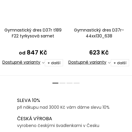
Gymnastický dres D37r t189
Gymnastický dres D37r-
F22 tyrkysová samet
44xx130_638
847 Kč
623 Kč
od
Dostupné varianty
Dostupné varianty
+ další
+ další
SLEVA 10%
při nákupu nad 3000 Kč vám dáme slevu 10%
ČESKÁ VÝROBA
vyrobeno českými švadlenkami v Česku