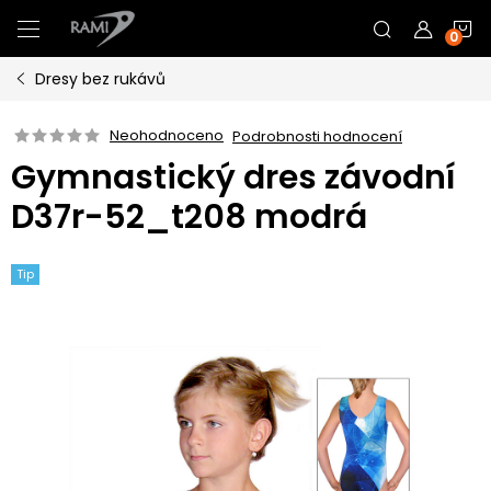
Přejít
N
na
obsah
Dresy bez rukávů
K
Neohodnoceno
Podrobnosti hodnocení
Gymnastický dres závodní
D37r-52_t208 modrá
Tip