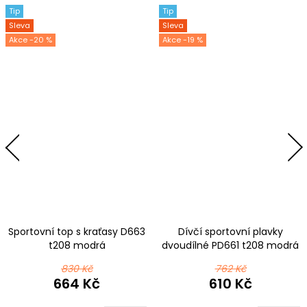
Tip
Tip
Sleva
Sleva
-20 %
-19 %
Sportovní top s kraťasy D663
Dívčí sportovní plavky
t208 modrá
dvoudílné PD661 t208 modrá
830 Kč
762 Kč
664 Kč
610 Kč