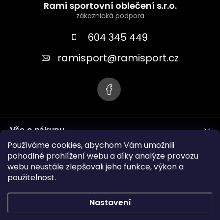
á
Rami sportovní oblečení s.r.o.
p
a
604 345 449
t
ramisport
@
ramisport.cz
í
Vše o nákupu
Používáme cookies, abychom Vám umožnili
Informace pro vás
pohodlné prohlížení webu a díky analýze provozu
webu neustále zlepšovali jeho funkce, výkon a
použitelnost.
ramisport.eu
Nastavení