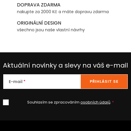
DOPRAVA ZDARMA
nakupte za 2000 Kč a máte dopravu zdarma
ORIGINÁLNÍ DESIGN
všechno jsou naše vlastní návrhy
Aktuální novinky a slevy na váš e-mail
E-mail
PŘIHLÁSIT SE
Souhlasím se zpracováním
osobních údajů
.
Z