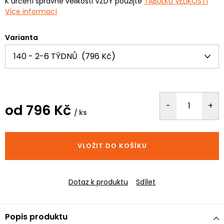
K určení správné velikosti VŽDY použijte
TABULKU VELIKOSTÍ
Více informací
Varianta
od
796 Kč
/ ks
Měrná
cena:
VLOŽIT DO KOŠÍKU
Dotaz k produktu
Sdílet
Popis produktu