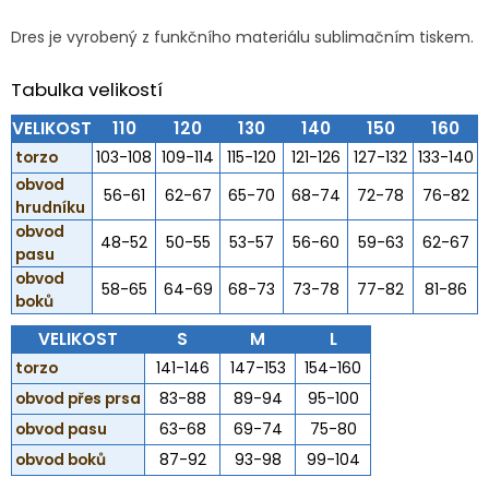
Dres je vyrobený z funkčního materiálu sublimačním tiskem.
Tabulka velikostí
VELIKOST
110
120
130
140
150
160
torzo
103-108
109-114
115-120
121-126
127-132
133-140
obvod
56-61
62-67
65-70
68-74
72-78
76-82
hrudníku
obvod
48-52
50-55
53-57
56-60
59-63
62-67
pasu
obvod
58-65
64-69
68-73
73-78
77-82
81-86
boků
VELIKOST
S
M
L
torzo
141-146
147-153
154-160
obvod přes prsa
83-88
89-94
95-100
obvod pasu
63-68
69-74
75-80
obvod boků
87-92
93-98
99-104