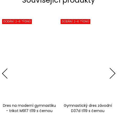
Související produkty
DODÁNÍ 2-6 TÝDNŮ
DODÁNÍ 2-6 TÝDNŮ
Dres na moderní gymnastiku
Gymnastický dres závodní
- trikot M917 t119 s černou
D37d t119 s černou