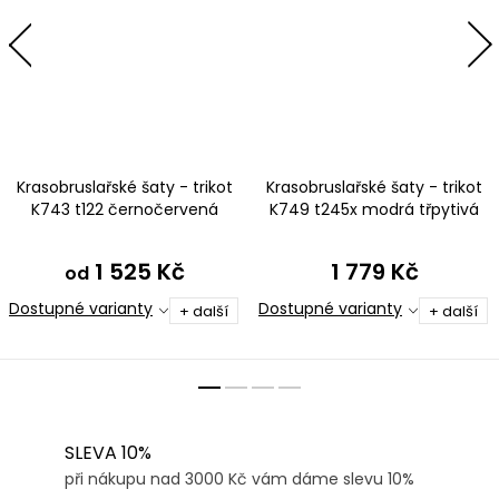
Krasobruslařské šaty - trikot
Krasobruslařské šaty - trikot
K743 t122 černočervená
K749 t245x modrá třpytivá
TERMO
metalíza s tylovými rukávy
1 525 Kč
1 779 Kč
od
Dostupné varianty
Dostupné varianty
+ další
+ další
SLEVA 10%
při nákupu nad 3000 Kč vám dáme slevu 10%