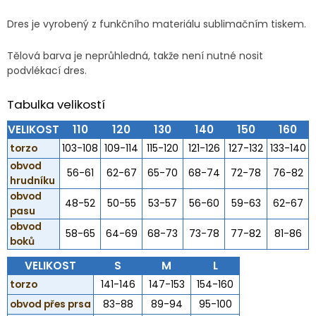
Dres je vyrobený z funkčního materiálu sublimačním tiskem.
Tělová barva je neprůhledná, takže není nutné nosit
podvlékací dres.
Tabulka velikostí
VELIKOST
110
120
130
140
150
160
torzo
103-108
109-114
115-120
121-126
127-132
133-140
obvod
56-61
62-67
65-70
68-74
72-78
76-82
hrudníku
obvod
48-52
50-55
53-57
56-60
59-63
62-67
pasu
obvod
58-65
64-69
68-73
73-78
77-82
81-86
boků
VELIKOST
S
M
L
torzo
141-146
147-153
154-160
obvod přes prsa
83-88
89-94
95-100