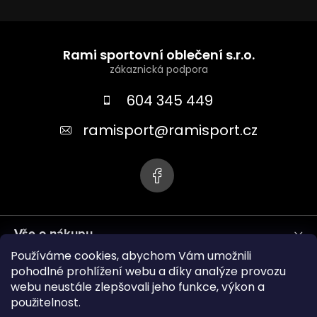
Z
á
Rami sportovní oblečení s.r.o.
p
a
604 345 449
t
ramisport
@
ramisport.cz
í
Vše o nákupu
Používáme cookies, abychom Vám umožnili
Informace pro vás
pohodlné prohlížení webu a díky analýze provozu
webu neustále zlepšovali jeho funkce, výkon a
použitelnost.
ramisport.eu