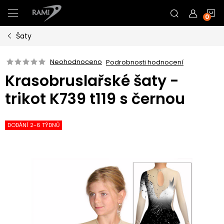
Přejít
N
na
obsah
Šaty
K
Neohodnoceno
Podrobnosti hodnocení
Krasobruslařské šaty -
trikot K739 t119 s černou
DODÁNÍ 2-6 TÝDNŮ