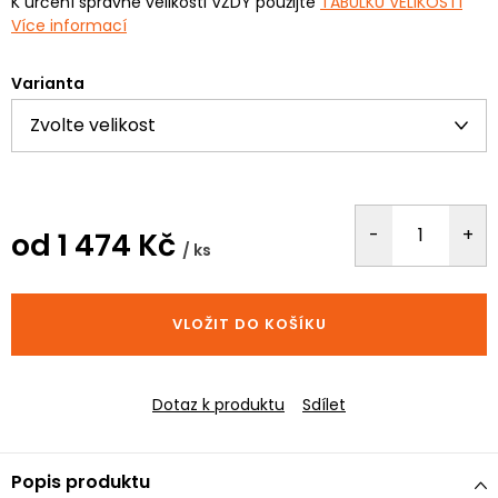
K určení správné velikosti VŽDY použijte
TABULKU VELIKOSTÍ
Více informací
Varianta
od
1 474 Kč
/ ks
Měrná
cena:
VLOŽIT DO KOŠÍKU
Dotaz k produktu
Sdílet
Popis produktu