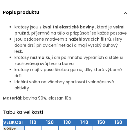
Popis produktu
kraťasy jsou z
kvalitní elastické bavlny
, která je
velmi
pružná
, příjemná na tělo a přizpůsobí se každé postavě
jsou ozdobené motivem z
nažehlovacích flitrů
. Flitry
dobře drží, při cvičení netlačí a mají vysoký duhový
lesk.
kraťasy
nežmolkují
ani po mnoha vypráních a stále si
zachovávají svůj tvar a barvu
kraťasy mají v pase širokou gumu, díky které výborně
drží
Ideální volba na všechny sportovní i volnočasové
aktivity
Materiál:
bavlna 90%, elastan 10%.
Tabulka velikostí
VELIKOST
110
120
130
140
150
160
výška