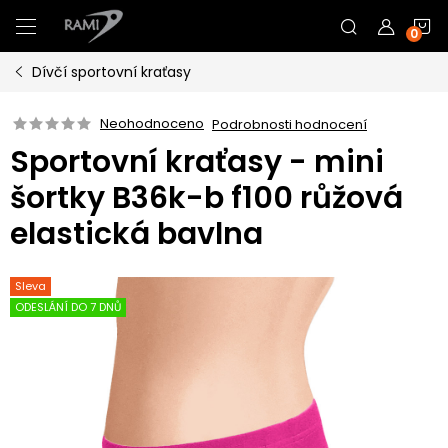
Přejít
N
na
obsah
Dívčí sportovní kraťasy
K
Neohodnoceno
Podrobnosti hodnocení
Sportovní kraťasy - mini
šortky B36k-b f100 růžová
elastická bavlna
Sleva
ODESLÁNÍ DO 7 DNŮ