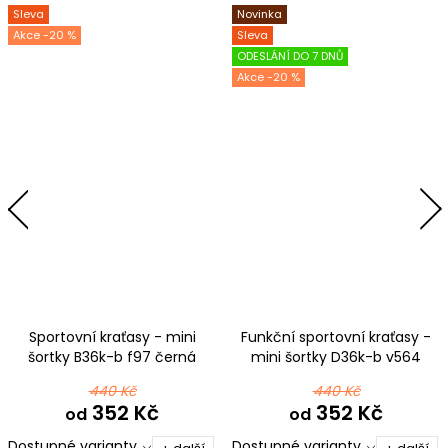
Sleva
Novinka
-20 %
Sleva
ODESLÁNÍ DO 7 DNŮ
-20 %
Sportovní kraťasy - mini
Funkční sportovní kraťasy -
šortky B36k-b f97 černá
mini šortky D36k-b v564
elastická bavlna
červenozelená
440 Kč
440 Kč
352 Kč
352 Kč
od
od
Dostupné varianty
Dostupné varianty