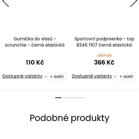
Gumička do vlasů -
Sportovní podprsenka - top
scrunchie - černá elastická
B346 f107 černá elastická
bavlna
bavlna
457 Kč
110 Kč
366 Kč
Dostupné varianty
Dostupné varianty
+ další
+ další