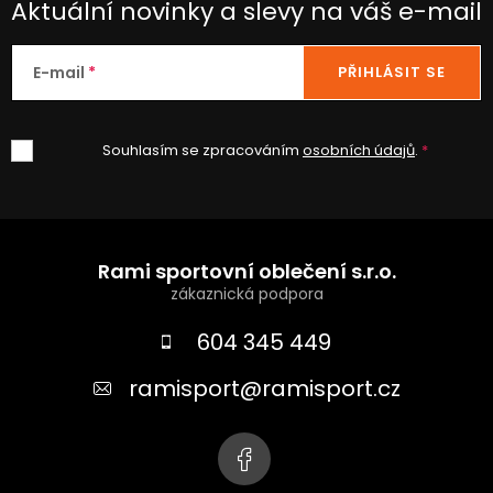
Aktuální novinky a slevy na váš e-mail
E-mail
PŘIHLÁSIT SE
Souhlasím se zpracováním
osobních údajů
.
Z
á
Rami sportovní oblečení s.r.o.
p
a
604 345 449
t
ramisport
@
ramisport.cz
í