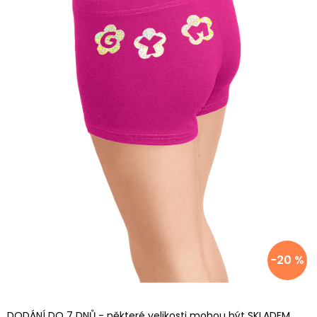
-20 %
DODÁNÍ DO 7 DNŮ - některé velikosti mohou být SKLADEM