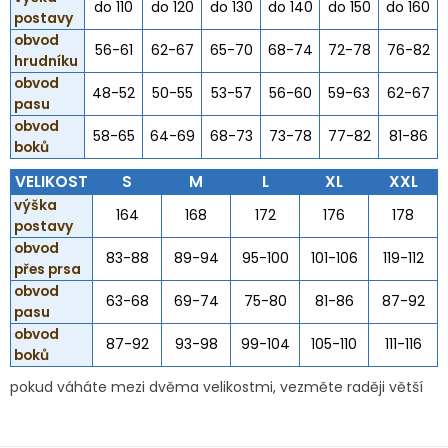
do 110
do 120
do 130
do 140
do 150
do 160
postavy
obvod
56-61
62-67
65-70
68-74
72-78
76-82
hrudníku
obvod
48-52
50-55
53-57
56-60
59-63
62-67
pasu
obvod
58-65
64-69
68-73
73-78
77-82
81-86
boků
VELIKOST
S
M
L
XL
XXL
výška
164
168
172
176
178
postavy
obvod
83-88
89-94
95-100
101-106
119-112
přes prsa
obvod
63-68
69-74
75-80
81-86
87-92
pasu
obvod
87-92
93-98
99-104
105-110
111-116
boků
pokud váháte mezi dvěma velikostmi, vezměte raději větší