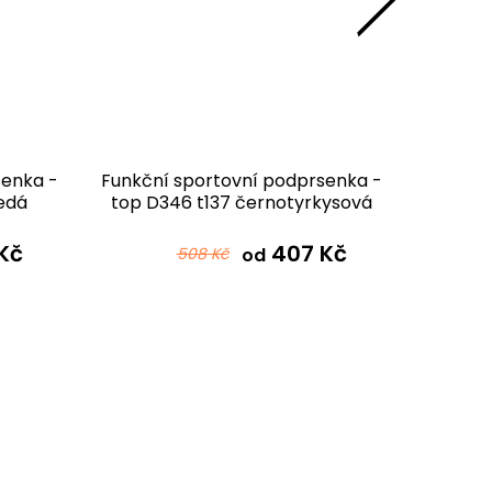
senka -
Funkční sportovní podprsenka -
Sport
edá
top D346 t137 černotyrkysová
B346 f1
Kč
407 Kč
508 Kč
od