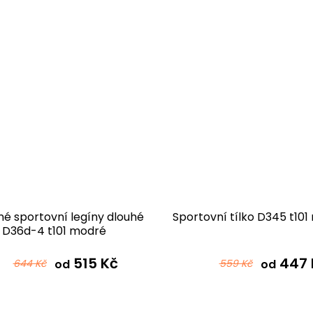
é sportovní legíny dlouhé
Sportovní tílko D345 t10
D36d-4 t101 modré
515 Kč
447 
644 Kč
od
559 Kč
od