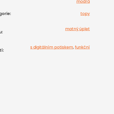
modrá
gorie
:
topy
matný úplet
u
:
s digitálním potiskem
,
funkční
tí
: