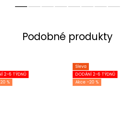
Sleva
Í 2-6 TÝDNŮ
DODÁNÍ 2-6 TÝDNŮ
-20 %
-20 %