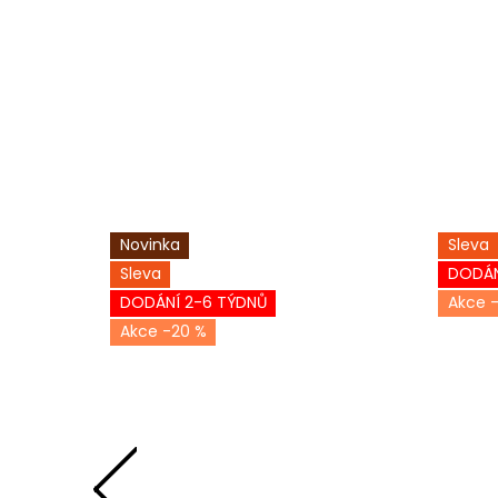
Novinka
Sleva
Sleva
DODÁN
DODÁNÍ 2-6 TÝDNŮ
-20 %