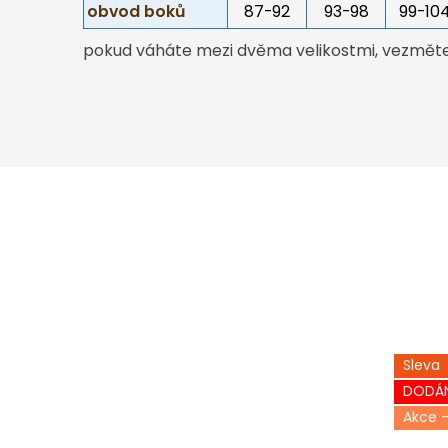
obvod boků
87-92
93-98
99-10
pokud váháte mezi dvěma velikostmi, vezměte 
Sleva
DODÁN