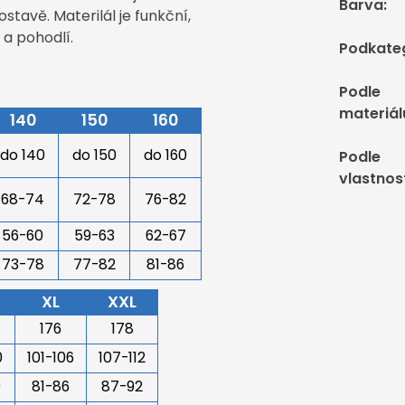
Barva
:
stavě. Materilál je funkční,
 a pohodlí.
Podkate
Podle
materiál
140
150
160
do 140
do 150
do 160
Podle
vlastnos
68-74
72-78
76-82
56-60
59-63
62-67
73-78
77-82
81-86
XL
XXL
176
178
0
101-106
107-112
0
81-86
87-92