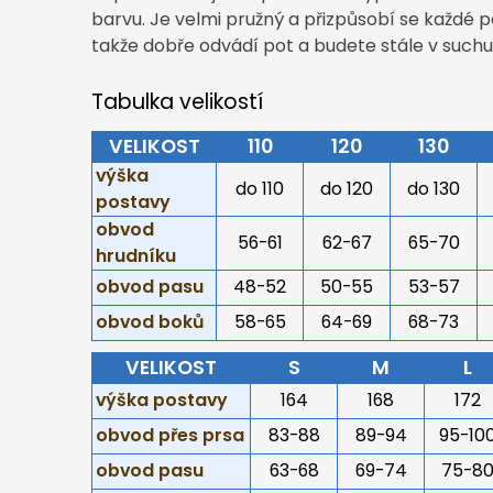
barvu. Je velmi pružný a přizpůsobí se každé po
takže dobře odvádí pot a budete stále v suchu
Tabulka velikostí
VELIKOST
110
120
130
výška
do 110
do 120
do 130
postavy
obvod
56-61
62-67
65-70
hrudníku
obvod pasu
48-52
50-55
53-57
obvod boků
58-65
64-69
68-73
VELIKOST
S
M
L
výška postavy
164
168
172
obvod přes prsa
83-88
89-94
95-10
obvod pasu
63-68
69-74
75-8