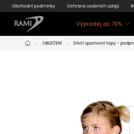
Přejít
Obchodní podmínky
Ochrana osobních údajů
R
na
obsah
Výprodej až 70%
OBLEČENÍ
Dívčí sportovní topy - podpr
Domů