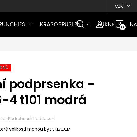
CZK
NÁKU
RUNCHIES
KRASOBRUSLENÍ
SUKNĚ
No
KOŠÍ
ÝDNŮ
ní podprsenka -
-4 t101 modrá
eno
Podrobnosti hodnocení
eré velikosti mohou být SKLADEM