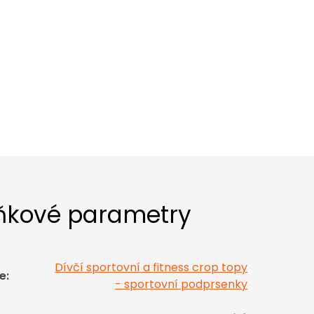
ňkové parametry
Dívčí sportovní a fitness crop topy
e
:
- sportovní podprsenky