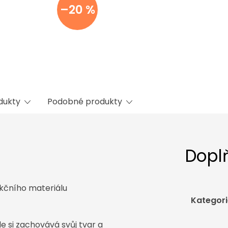
–20 %
odukty
Podobné produkty
Dopl
kčního materiálu
Kategori
 si zachovává svůj tvar a