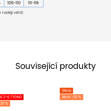
4
105-110
111-116
raději větší
Související produkty
Sleva
Í 2-6 TÝDNŮ
-20 %
-20 %