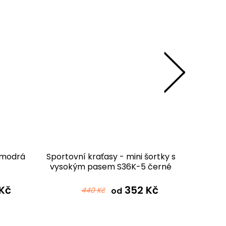
1 modrá
Sportovní kraťasy - mini šortky s
Sportov
vysokým pasem S36K-5 černé
S36k
mikrovlákno
Kč
352 Kč
440 Kč
od