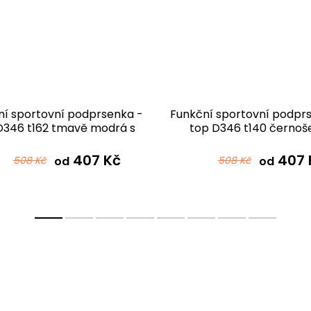
ní sportovní podprsenka -
Funkční sportovní podpr
D346 t162 tmavě modrá s
top D346 t140 černoš
modrou
407 Kč
407 
508 Kč
od
508 Kč
od