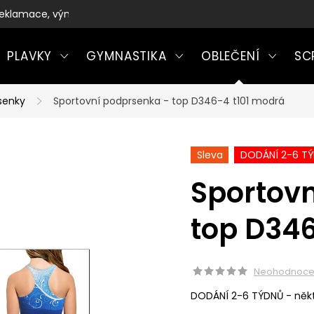
eklamace, výměny a vrácení zboží
PLAVKY
GYMNASTIKA
OBLEČENÍ
SC
senky
Sportovní podprsenka - top D346-4 t101 modrá
Sleva
DODÁNÍ 2-6 T
Sportov
top D346
Neohodnoc
DODÁNÍ 2-6 TÝDNŮ - někt