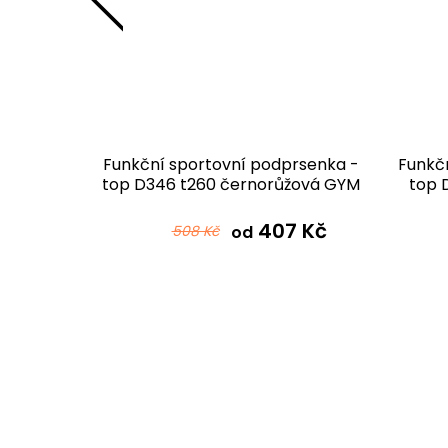
 - top
Funkční sportovní podprsenka -
Funkč
top D346 t260 černorůžová GYM
top 
 Kč
407 Kč
508 Kč
od