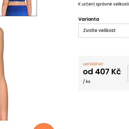
K určení správné velikost
Varianta
od 508 Kč
od
407 Kč
/ ks
Měrná
cena: