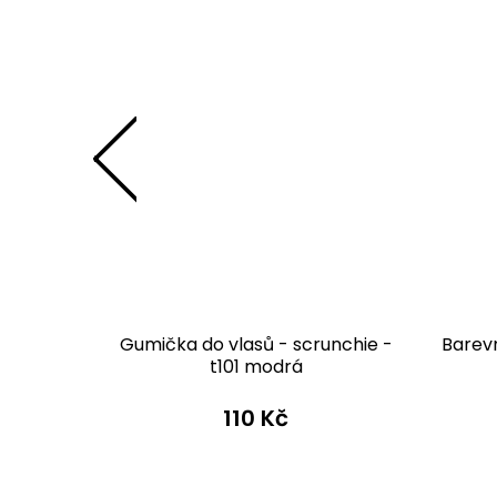
y - mini
Gumička do vlasů - scrunchie -
Barevn
erná s
t101 modrá
 Kč
110 Kč