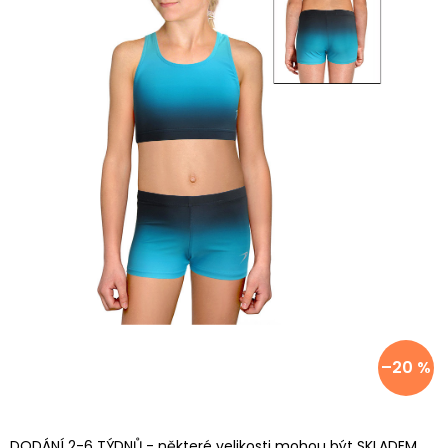
–20 %
DODÁNÍ 2-6 TÝDNŮ - některé velikosti mohou být SKLADEM