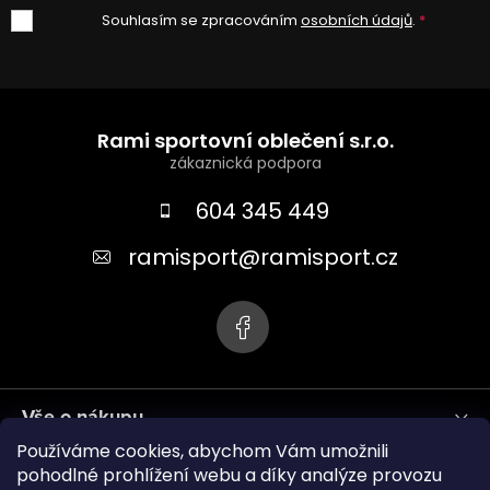
Souhlasím se zpracováním
osobních údajů
.
Z
á
Rami sportovní oblečení s.r.o.
p
a
604 345 449
t
ramisport
@
ramisport.cz
í
Vše o nákupu
Používáme cookies, abychom Vám umožnili
Informace pro vás
pohodlné prohlížení webu a díky analýze provozu