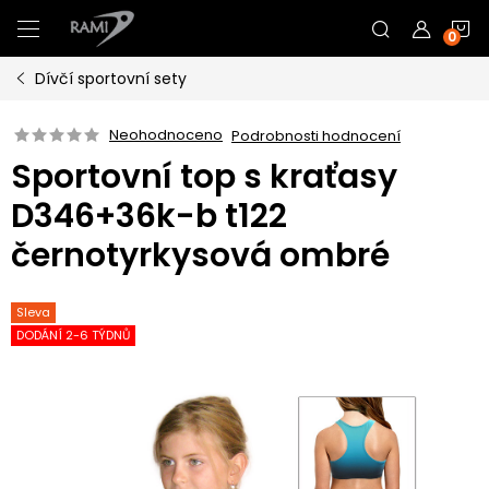
Přejít
N
na
obsah
Dívčí sportovní sety
K
Neohodnoceno
Podrobnosti hodnocení
Sportovní top s kraťasy
D346+36k-b t122
černotyrkysová ombré
Sleva
DODÁNÍ 2-6 TÝDNŮ