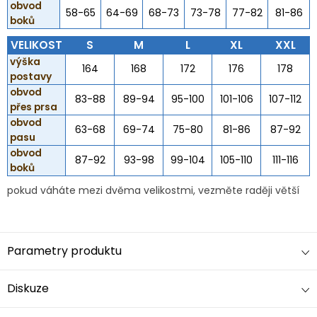
obvod
58-65
64-69
68-73
73-78
77-82
81-86
boků
VELIKOST
S
M
L
XL
XXL
výška
164
168
172
176
178
postavy
obvod
83-88
89-94
95-100
101-106
107-112
přes prsa
obvod
63-68
69-74
75-80
81-86
87-92
pasu
obvod
87-92
93-98
99-104
105-110
111-116
boků
pokud váháte mezi dvěma velikostmi, vezměte raději větší
Parametry produktu
Diskuze