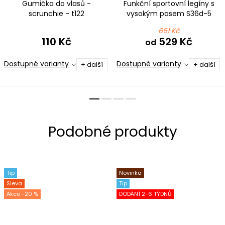
Gumička do vlasů -
Funkční sportovní legíny s
scrunchie - t122
vysokým pasem S36d-5
černotyrkysová ombré
černé mikrovlákno
661 Kč
110 Kč
529 Kč
od
Dostupné varianty
Dostupné varianty
+ další
+ další
Tip
Novinka
Sleva
Tip
-20 %
DODÁNÍ 2-6 TÝDNŮ