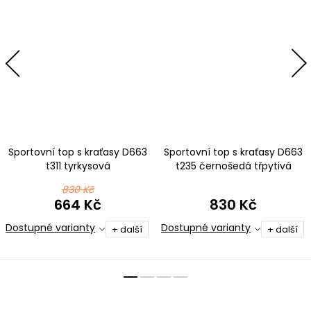
Sportovní top s kraťasy D663
Sportovní top s kraťasy D663
t311 tyrkysová
t235 černošedá třpytivá
metalíza
830 Kč
664 Kč
830 Kč
Dostupné varianty
Dostupné varianty
+ další
+ další