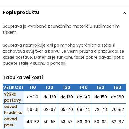
Popis produktu
Souprava je vyrobená z funkčního materiálu sublimačním
tiskem.
Souprava nežmolkuje ani po mnoha vypráních a stále si
zachovává svůj tvar a barvu. Je velmi pružná a přizpůsobí se
každé postavě. Materilál je funkční, takže dobře odvádí pot a
budete stále v suchu a pohodlí.
Tabulka velikostí
VELIKOST
110
120
130
140
150
160
výška
do 110
do 120
do 130
do 140
do 150
do 160
postavy
obvod
56-61
62-67
65-70
68-74
72-78
76-82
hrudníku
obvod
48-52
50-55
53-57
56-60
59-63
62-67
pasu