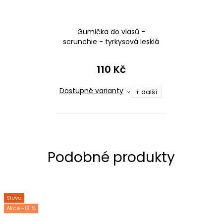
Gumička do vlasů -
scrunchie - tyrkysová lesklá
plavkovina
110 Kč
Dostupné varianty
+ další
Sleva
-19 %