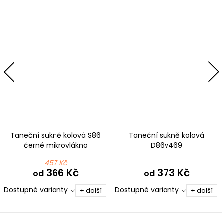
Taneční sukně kolová S86
Taneční sukně kolová
černé mikrovlákno
D86v469
457 Kč
366 Kč
373 Kč
od
od
Dostupné varianty
Dostupné varianty
+ další
+ další