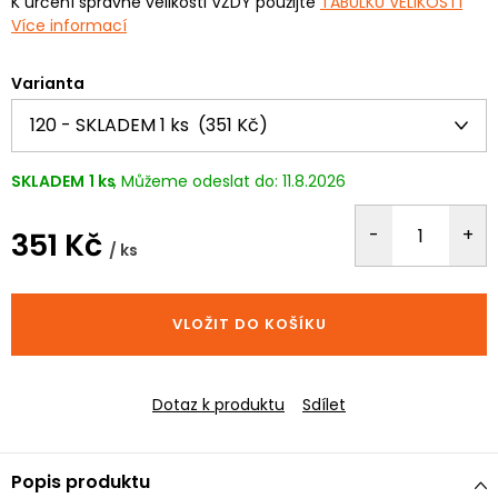
K určení správné velikosti VŽDY použijte
TABULKU VELIKOSTÍ
Více informací
Varianta
SKLADEM
1 ks
11.8.2026
351 Kč
/ ks
Měrná
cena:
VLOŽIT DO KOŠÍKU
Dotaz k produktu
Sdílet
Popis produktu