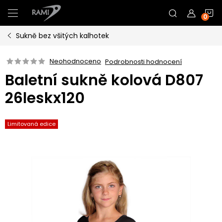
Přejít
N
na
obsah
Sukně bez všitých kalhotek
K
Neohodnoceno
Podrobnosti hodnocení
Baletní sukně kolová D807
26leskx120
Limitovaná edice