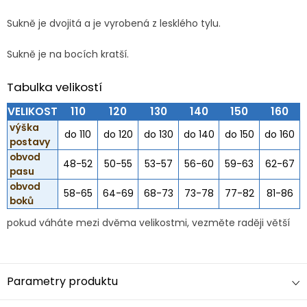
Sukně je dvojitá a je vyrobená z lesklého tylu.
Sukně je na bocích kratší.
Tabulka velikostí
VELIKOST
110
120
130
140
150
160
výška
do 110
do 120
do 130
do 140
do 150
do 160
postavy
obvod
48-52
50-55
53-57
56-60
59-63
62-67
pasu
obvod
58-65
64-69
68-73
73-78
77-82
81-86
boků
pokud váháte mezi dvěma velikostmi, vezměte raději větší
Parametry produktu