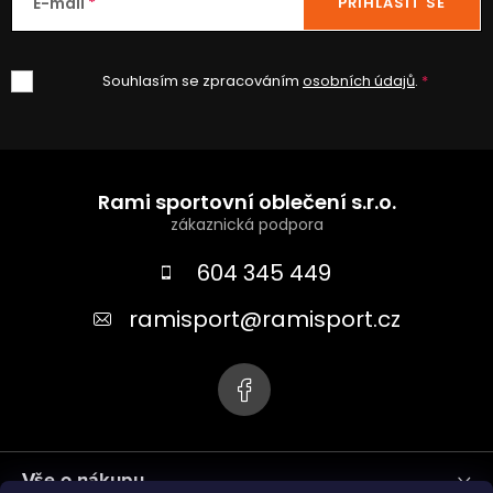
E-mail
PŘIHLÁSIT SE
Souhlasím se zpracováním
osobních údajů
.
Z
á
Rami sportovní oblečení s.r.o.
p
a
604 345 449
t
ramisport
@
ramisport.cz
í
Vše o nákupu