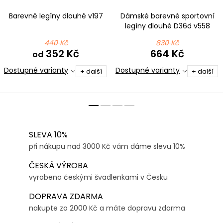
Barevné legíny dlouhé v197
Dámské barevné sportovní
legíny dlouhé D36d v558
černomodrá
440 Kč
830 Kč
352 Kč
664 Kč
od
Dostupné varianty
Dostupné varianty
+ další
+ další
SLEVA 10%
při nákupu nad 3000 Kč vám dáme slevu 10%
ČESKÁ VÝROBA
vyrobeno českými švadlenkami v Česku
DOPRAVA ZDARMA
nakupte za 2000 Kč a máte dopravu zdarma