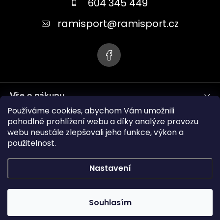
a
604 345 449
t
ramisport
@
ramisport.cz
í
Vše o nákupu
Používáme cookies, abychom Vám umožnili
Informace pro vás
pohodlné prohlížení webu a díky analýze provozu
webu neustále zlepšovali jeho funkce, výkon a
použitelnost.
ramisport.eu
Nastavení
Copyright 2026
RAMISPORT
. Všechna práva vyhrazena.
Souhlasím
Vytvořil Shoptet