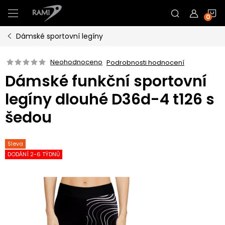
Přejít
N
na
obsah
Dámské sportovní legíny
K
Neohodnoceno
Podrobnosti hodnocení
Dámské funkční sportovní
legíny dlouhé D36d-4 t126 s
šedou
Sleva
DODÁNÍ 2-6 TÝDNŮ