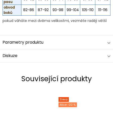
pasu
obvod
82-86
87-92
93-98
99-104
105-110
111-116
boků
pokud váháte mezi dvěma velikostmi, vezměte raději větší
Parametry produktu
Diskuze
Související produkty
Sleva
-20 %