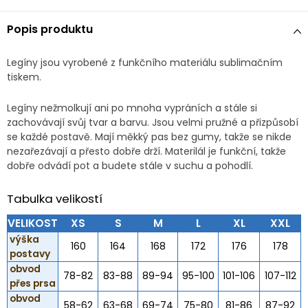
Popis produktu
Legíny jsou vyrobené z funkčního materiálu sublimačním
tiskem.
Legíny nežmolkují ani po mnoha vypráních a stále si
zachovávají svůj tvar a barvu. Jsou velmi pružné a přizpůsobí
se každé postavě. Mají měkký pas bez gumy, takže se nikde
nezařezávají a přesto dobře drží. Materilál je funkční, takže
dobře odvádí pot a budete stále v suchu a pohodlí.
Tabulka velikostí
VELIKOST
XS
S
M
L
XL
XXL
výška
160
164
168
172
176
178
postavy
obvod
78-82
83-88
89-94
95-100
101-106
107-112
přes prsa
obvod
58-62
63-68
69-74
75-80
81-86
87-92