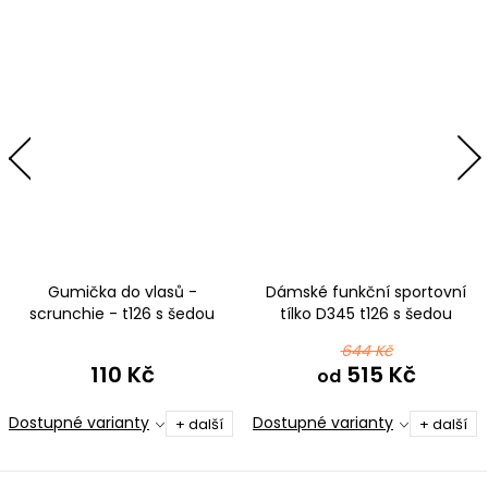
Gumička do vlasů -
Dámské funkční sportovní
scrunchie - t126 s šedou
tílko D345 t126 s šedou
644 Kč
110 Kč
515 Kč
od
Dostupné varianty
Dostupné varianty
+ další
+ další