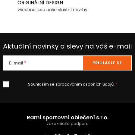
ORIGINÁLNÍ DESIGN
všechno jsou naše vlastní návrhy
Aktuální novinky a slevy na váš e-mail
E-mail
PŘIHLÁSIT SE
Souhlasím se zpracováním
osobních údajů
.
Z
á
Rami sportovní oblečení s.r.o.
p