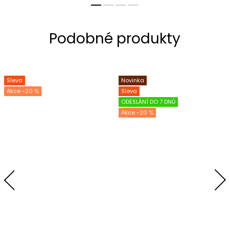
Sleva
Novinka
-20 %
Sleva
ODESLÁNÍ DO 7 DNŮ
-20 %