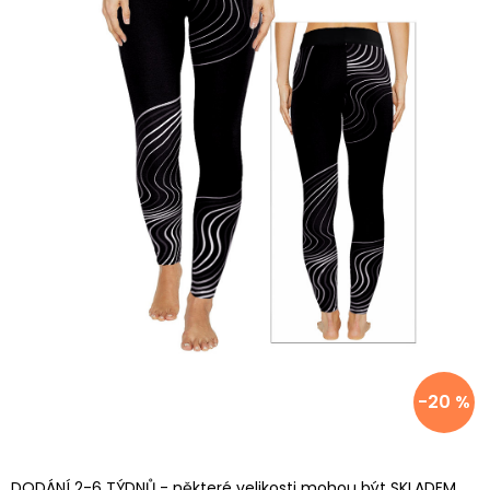
-20 %
DODÁNÍ 2-6 TÝDNŮ - některé velikosti mohou být SKLADEM