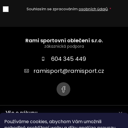
Souhlasím se zpracováním
osobních údajů
.
Z
á
Rami sportovní oblečení s.r.o.
p
a
604 345 449
t
ramisport
@
ramisport.cz
í
Vše o nákupu
Používáme cookies, abychom Vám umožnili
Informace pro vás
pohodlné prohlížení webu a díky analýze provozu