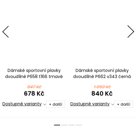
Dámské sportovní plavky
Dámské sportovní plavky
dvoudílné P658 t166 tmavě
dvoudílné P662 v343 černá
modrá s mentolovou
847 Kč
1 050 Kč
678 Kč
840 Kč
Dostupné varianty
Dostupné varianty
+ další
+ další