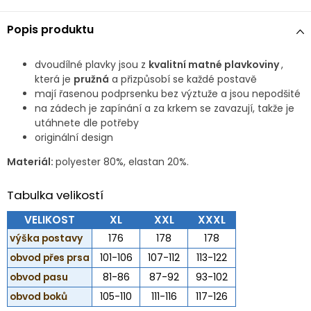
Popis produktu
dvoudílné plavky jsou z
kvalitní matné plavkoviny
,
která je
pružná
a přizpůsobí se každé postavě
mají řasenou podprsenku bez výztuže a jsou nepodšité
na zádech je zapínání a za krkem se zavazují, takže je
utáhnete dle potřeby
originální design
Materiál:
polyester 80%, elastan 20%.
Tabulka velikostí
VELIKOST
XL
XXL
XXXL
výška postavy
176
178
178
obvod přes prsa
101-106
107-112
113-122
obvod pasu
81-86
87-92
93-102
obvod boků
105-110
111-116
117-126