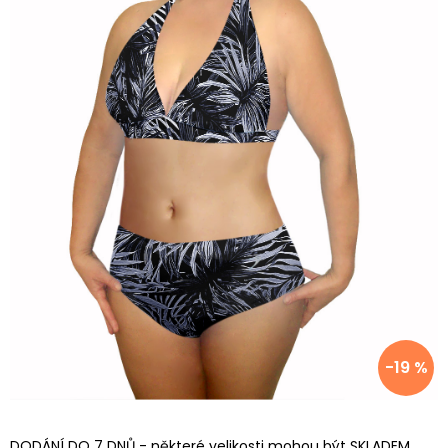
-19 %
DODÁNÍ DO 7 DNŮ - některé velikosti mohou být SKLADEM