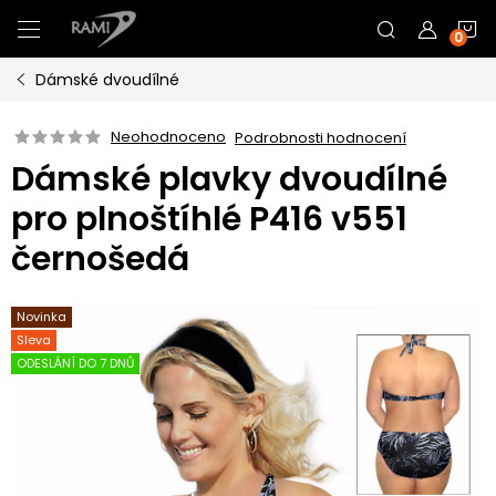
Přejít
N
na
obsah
Dámské dvoudílné
K
Neohodnoceno
Podrobnosti hodnocení
Dámské plavky dvoudílné
pro plnoštíhlé P416 v551
černošedá
Novinka
Sleva
ODESLÁNÍ DO 7 DNŮ