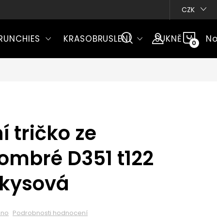
CZK
NÁKU
RUNCHIES
KRASOBRUSLENÍ
SUKNĚ
No
KOŠÍ
í tričko ze
 ombré D351 t122
rkysová
eno
Podrobnosti hodnocení