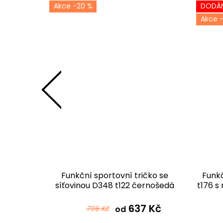
-20 %
DODÁN
ko D347
Funkční sportovní tričko se
Funkč
á
síťovinou D348 t122 černošedá
t176 s
ombré
 Kč
637 Kč
796 Kč
od