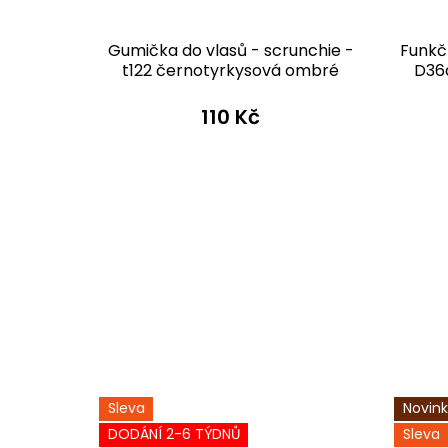
D345 t122
Gumička do vlasů - scrunchie -
Funkč
bré
t122 černotyrkysová ombré
D36d
 Kč
110 Kč
Sleva
Novin
DODÁNÍ 2-6 TÝDNŮ
Sleva