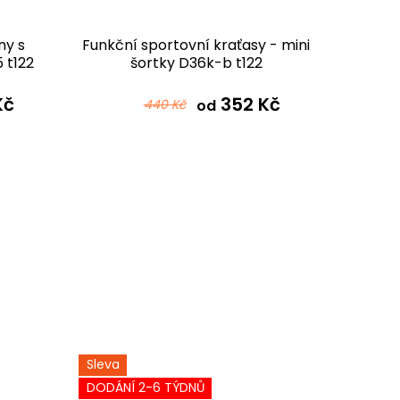
ny s
Funkční sportovní kraťasy - mini
Funkč
 t122
šortky D36k-b t122
D36pk
ré
černotyrkysová ombré
Kč
352 Kč
440 Kč
od
Sleva
Sleva
DODÁNÍ 2-6 TÝDNŮ
DODÁNÍ