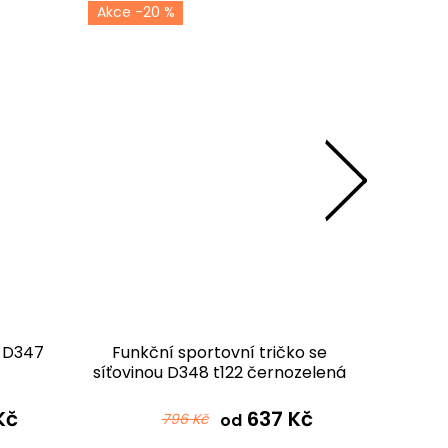
-20 %
-2
o D347
Funkční sportovní tričko se
Funkčn
síťovinou D348 t122 černozelená
t1
ombré
Kč
637 Kč
796 Kč
od