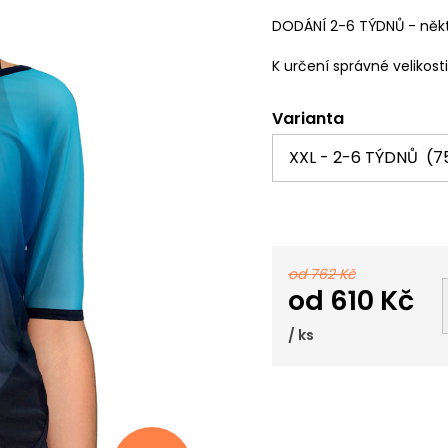
DODÁNÍ 2-6 TÝDNŮ - někt
K určení správné velikost
Varianta
od 762 Kč
od
610 Kč
/ ks
Měrná
cena: