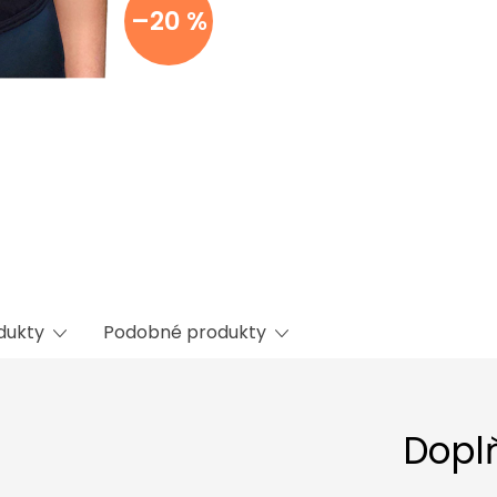
–20 %
odukty
Podobné produkty
Dopl