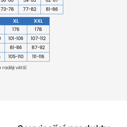
56-60
59-63
62-67
73-78
77-82
81-86
XL
XXL
176
178
0
101-106
107-112
0
81-86
87-92
4
105-110
111-116
raději větší