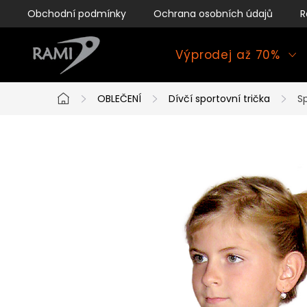
Přejít
Obchodní podmínky
Ochrana osobních údajů
R
na
obsah
Výprodej až 70%
OBLEČENÍ
Dívčí sportovní trička
S
Domů