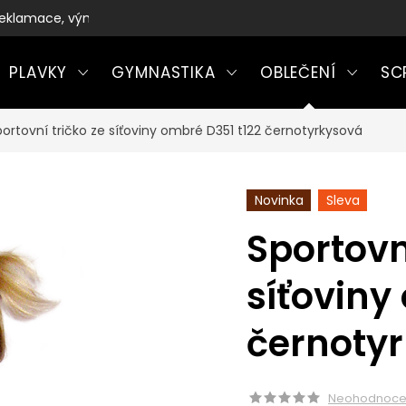
eklamace, výměny a vrácení zboží
PLAVKY
GYMNASTIKA
OBLEČENÍ
SC
portovní tričko ze síťoviny ombré D351 t122 černotyrkysová
Novinka
Sleva
Sportovn
síťoviny
černoty
Neohodnoc