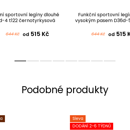
ní sportovní legíny dlouhé
Funkční sportovní legí
-4 t122 černotyrkysová
vysokým pasem D36d-5
ombré
černotyrkysová omb
515 Kč
515 
644 Kč
od
644 Kč
od
ka
Sleva
DODÁNÍ 2-6 TÝDNŮ