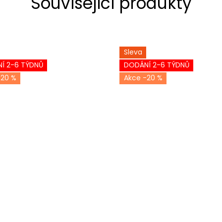
Související produkty
Sleva
Í 2-6 TÝDNŮ
DODÁNÍ 2-6 TÝDNŮ
-20 %
-20 %