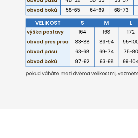
obvod pasu
48-52
50-55
53-57
obvod boků
58-65
64-69
68-73
VELIKOST
S
M
L
výška postavy
164
168
172
obvod přes prsa
83-88
89-94
95-10
obvod pasu
63-68
69-74
75-8
obvod boků
87-92
93-98
99-10
pokud váháte mezi dvěma velikostmi, vezměte 