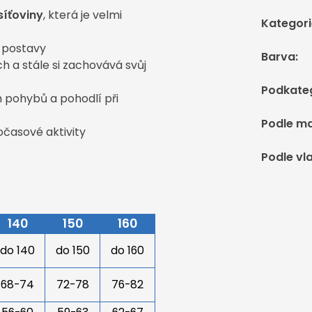
síťoviny
, která je velmi
Kategori
í postavy
Barva
:
 a stále si zachovává svůj
Podkate
h pohybů a pohodlí při
Podle ma
očasové aktivity
Podle vl
140
150
160
do 140
do 150
do 160
68-74
72-78
76-82