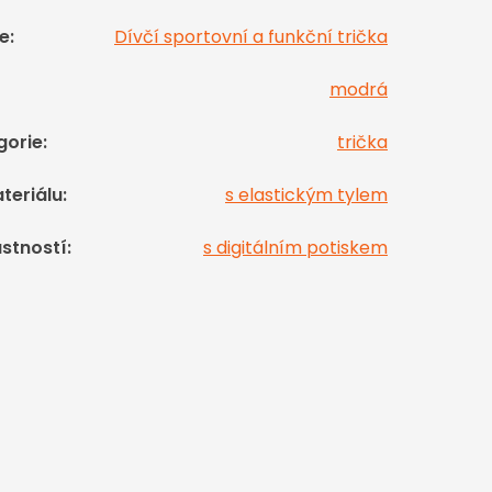
e
:
Dívčí sportovní a funkční trička
modrá
gorie
:
trička
teriálu
:
s elastickým tylem
astností
:
s digitálním potiskem