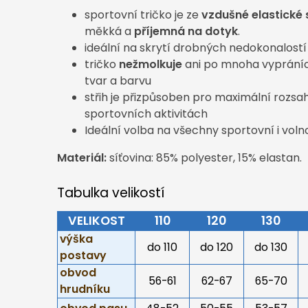
sportovní tričko je ze
vzdušné elastické 
měkká a
příjemná na dotyk
.
ideální na skrytí drobných nedokonalost
tričko
nežmolkuje
ani po mnoha vypráních
tvar a barvu
střih je přizpůsoben pro maximální rozsa
sportovních aktivitách
Ideální volba na všechny sportovní i voln
Materiál:
síťovina: 85% polyester, 15% elastan.
Tabulka velikostí
VELIKOST
110
120
130
výška
do 110
do 120
do 130
postavy
obvod
56-61
62-67
65-70
hrudníku