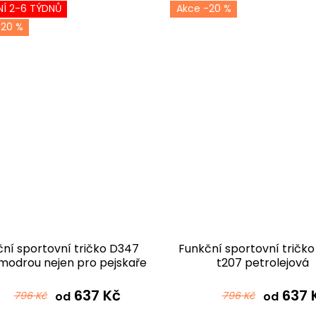
Í 2-6 TÝDNŮ
-20 %
-20 %
ní sportovní tričko D347
Funkční sportovní tričk
 modrou nejen pro pejskaře
t207 petrolejová
637 Kč
637 
796 Kč
od
796 Kč
od