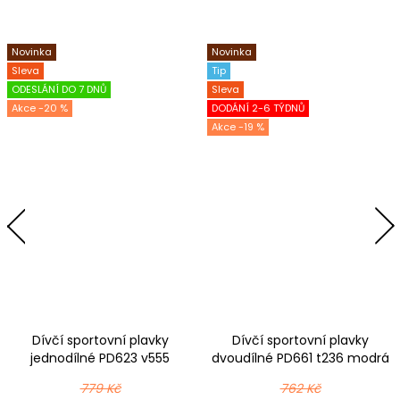
Novinka
Novinka
Sleva
Tip
ODESLÁNÍ DO 7 DNŮ
Sleva
-20 %
DODÁNÍ 2-6 TÝDNŮ
-19 %
Dívčí sportovní plavky
Dívčí sportovní plavky
jednodílné PD623 v555
dvoudílné PD661 t236 modrá
černomodrorůžová
779 Kč
762 Kč