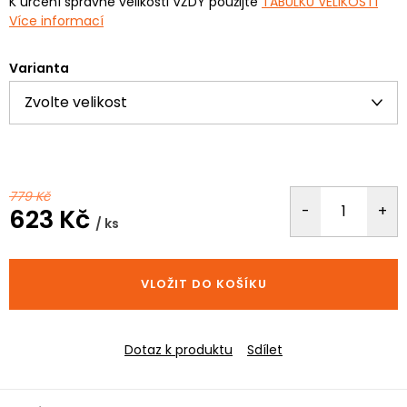
K určení správné velikosti VŽDY použijte
TABULKU VELIKOSTÍ
Více informací
Varianta
779 Kč
623 Kč
/ ks
Měrná
cena:
VLOŽIT DO KOŠÍKU
Dotaz k produktu
Sdílet