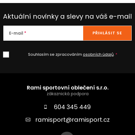
Aktuální novinky a slevy na váš e-mail
E-mail
PŘIHLÁSIT SE
Souhlasím se zpracováním
osobních údajů
.
Z
á
Rami sportovní oblečení s.r.o.
p
a
604 345 449
t
ramisport
@
ramisport.cz
í