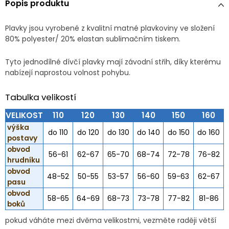
Popis produktu
Plavky jsou vyrobené z kvalitní matné plavkoviny ve složení
80% polyester/ 20% elastan sublimačním tiskem.
Tyto jednodílné dívčí plavky mají závodní střih, díky kterému
nabízejí naprostou volnost pohybu.
Tabulka velikostí
VELIKOST
110
120
130
140
150
160
výška
do 110
do 120
do 130
do 140
do 150
do 160
postavy
obvod
56-61
62-67
65-70
68-74
72-78
76-82
hrudníku
obvod
48-52
50-55
53-57
56-60
59-63
62-67
pasu
obvod
58-65
64-69
68-73
73-78
77-82
81-86
boků
pokud váháte mezi dvěma velikostmi, vezměte raději větší