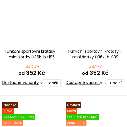
Funkční sportovní kraťasy -
Funkční sportovní kraťasy -
mini šortky D36k-b t185
mini šortky D36k-b t189
černorůžová
černorůžová
440 Kč
440 Kč
352 Kč
352 Kč
od
od
Dostupné varianty
Dostupné varianty
+ další
+ další
Novinka
Novinka
Sleva
Sleva
ODESLÁNÍ DO 7 DNŮ
ODESLÁNÍ DO 7 DNŮ
-20 %
-20 %