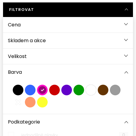
FILTROVAT
černé kraťasy
Cena
Velikost
Barva
Podkategorie
jednodílné plavky
0