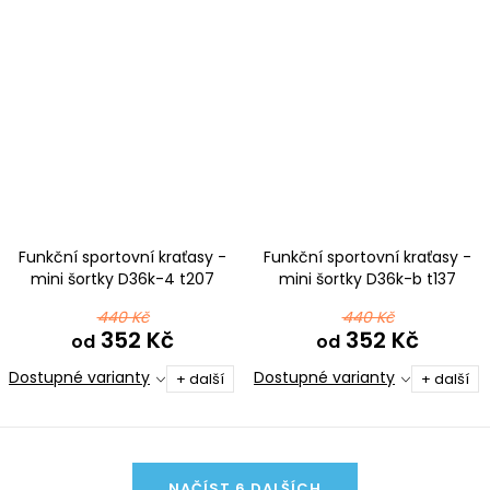
Funkční sportovní kraťasy -
Funkční sportovní kraťasy -
mini šortky D36k-4 t207
mini šortky D36k-b t137
růžová
černorůžová
440 Kč
440 Kč
352 Kč
352 Kč
od
od
Dostupné varianty
Dostupné varianty
+ další
+ další
O
NAČÍST 6 DALŠÍCH