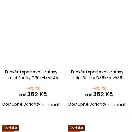
Funkční sportovní kraťasy -
Funkční sportovní kraťasy -
mini šortky D36k-b v545
mini šortky D36k-b v539 s
černorůžová
růžovou
440 Kč
440 Kč
352 Kč
352 Kč
od
od
Dostupné varianty
Dostupné varianty
+ další
+ další
Novinka
Novinka