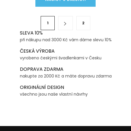
v
l
á
S
1
2
d
t
a
SLEVA 10%
r
při nákupu nad 3000 Kč vám dáme slevu 10%
c
á
í
n
ČESKÁ VÝROBA
p
k
vyrobeno českými švadlenkami v Česku
r
o
DOPRAVA ZDARMA
v
v
nakupte za 2000 Kč a máte dopravu zdarma
k
á
y
ORIGINÁLNÍ DESIGN
n
v
všechno jsou naše vlastní návrhy
í
ý
p
i
s