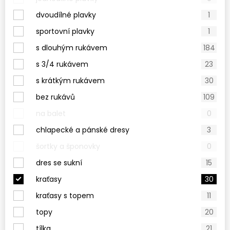
dvoudílné plavky
1
sportovní plavky
1
s dlouhým rukávem
184
s 3/4 rukávem
23
s krátkým rukávem
30
bez rukávů
109
na balet
0
chlapecké a pánské dresy
3
šortky a šponovky
0
dres se sukní
15
kraťasy
30
kraťasy s topem
11
topy
20
tílka
21