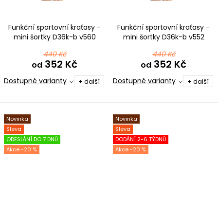
Funkční sportovní kraťasy -
Funkční sportovní kraťasy -
mini šortky D36k-b v560
mini šortky D36k-b v552
černorůžová
růžovofialová
440 Kč
440 Kč
352 Kč
352 Kč
od
od
Dostupné varianty
Dostupné varianty
+ další
+ další
Novinka
Novinka
Sleva
Sleva
ODESLÁNÍ DO 7 DNŮ
DODÁNÍ 2-6 TÝDNŮ
-20 %
-20 %