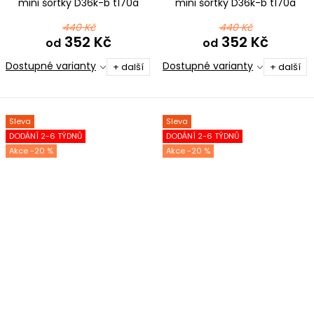
mini šortky D36k-b t170a
mini šortky D36k-b t170a
růžovofialová
růžovotyrkysová
440 Kč
440 Kč
352 Kč
352 Kč
od
od
Dostupné varianty
Dostupné varianty
+ další
+ další
Sleva
Sleva
DODÁNÍ 2-6 TÝDNŮ
DODÁNÍ 2-6 TÝDNŮ
-20 %
-20 %