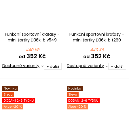
Funkční sportovní kraťasy -
Funkční sportovní kraťasy -
mini šortky D36k-b v549
mini šortky D36k-b t260
růžovomodrá
černorůžová GYM
440 Kč
440 Kč
352 Kč
352 Kč
od
od
Dostupné varianty
Dostupné varianty
+ další
+ další
Novinka
Novinka
Sleva
Sleva
DODÁNÍ 2-6 TÝDNŮ
DODÁNÍ 2-6 TÝDNŮ
-20 %
-20 %