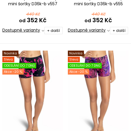
mini šortky D36k-b v557
mini šortky D36k-b v555
černorůžovozelená
černomodrorůžová
440 Kč
440 Kč
352 Kč
352 Kč
od
od
Dostupné varianty
Dostupné varianty
+ další
+ další
Novinka
Novinka
Sleva
Sleva
ODESLÁNÍ DO 7 DNŮ
ODESLÁNÍ DO 7 DNŮ
-20 %
-20 %