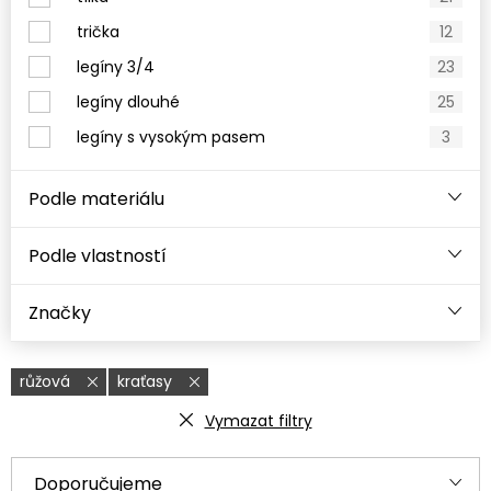
trička
12
legíny 3/4
23
legíny dlouhé
25
legíny s vysokým pasem
3
Podle materiálu
Podle vlastností
Značky
růžová
kraťasy
Vymazat filtry
V
Ř
Doporučujeme