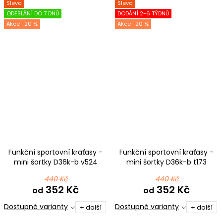
Sleva
Sleva
ODESLÁNÍ DO 7 DNŮ
DODÁNÍ 2-6 TÝDNŮ
-20 %
-20 %
Funkční sportovní kraťasy -
Funkční sportovní kraťasy -
mini šortky D36k-b v524
mini šortky D36k-b t173
růžová
440 Kč
440 Kč
352 Kč
352 Kč
od
od
Dostupné varianty
Dostupné varianty
+ další
+ další