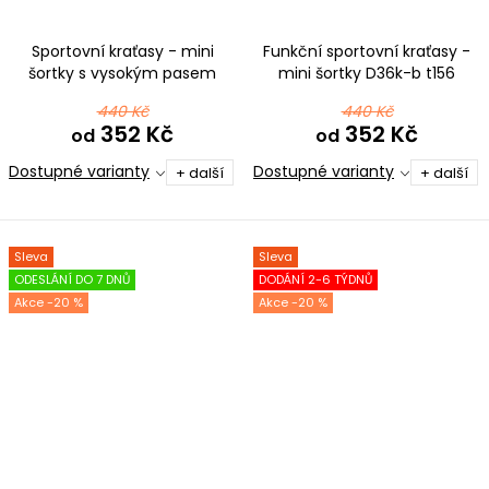
Sportovní kraťasy - mini
Funkční sportovní kraťasy -
šortky s vysokým pasem
mini šortky D36k-b t156
D36K-5 t154 růžová
růžovožlutá
440 Kč
440 Kč
352 Kč
352 Kč
od
od
Dostupné varianty
Dostupné varianty
+ další
+ další
Sleva
Sleva
ODESLÁNÍ DO 7 DNŮ
DODÁNÍ 2-6 TÝDNŮ
-20 %
-20 %