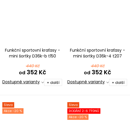
Funkční sportovní kraťasy -
Funkční sportovní kraťasy -
mini šortky D36k-b t150
mini šortky D36k-4 t207
modrorůžová
tmavě růžová
440 Kč
440 Kč
352 Kč
352 Kč
od
od
Dostupné varianty
Dostupné varianty
+ další
+ další
Sleva
Sleva
-20 %
DODÁNÍ 2-6 TÝDNŮ
-20 %