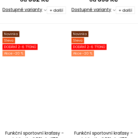
Dostupné varianty
Dostupné varianty
+ další
+ další
Novinka
Novinka
Sleva
Sleva
DODÁNÍ 2-6 TÝDNŮ
DODÁNÍ 2-6 TÝDNŮ
-20 %
-20 %
Funkční sportovní kraťasy -
Funkční sportovní kraťasy -