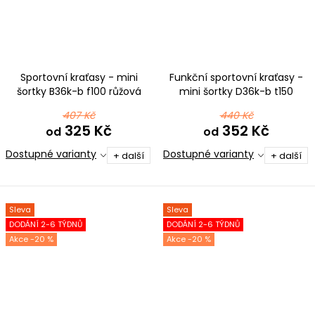
Sportovní kraťasy - mini
Funkční sportovní kraťasy -
šortky B36k-b f100 růžová
mini šortky D36k-b t150
elastická bavlna
růžová
407 Kč
440 Kč
325 Kč
352 Kč
od
od
Dostupné varianty
Dostupné varianty
+ další
+ další
Sleva
Sleva
DODÁNÍ 2-6 TÝDNŮ
DODÁNÍ 2-6 TÝDNŮ
-20 %
-20 %