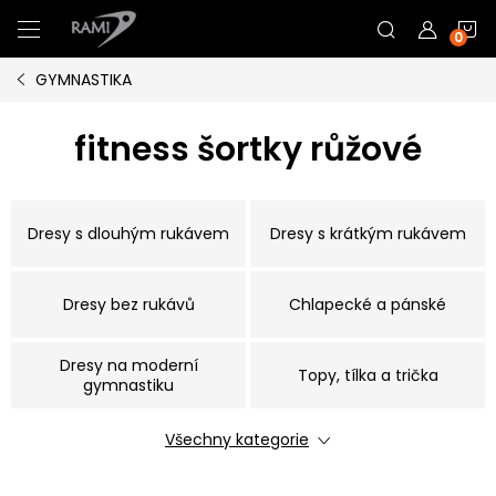
Přejít
N
na
obsah
GYMNASTIKA
K
fitness šortky růžové
Dresy s dlouhým rukávem
Dresy s krátkým rukávem
Dresy bez rukávů
Chlapecké a pánské
Dresy na moderní
Topy, tílka a trička
gymnastiku
Všechny kategorie
Kraťasy a legíny
Gumičky do vlasů