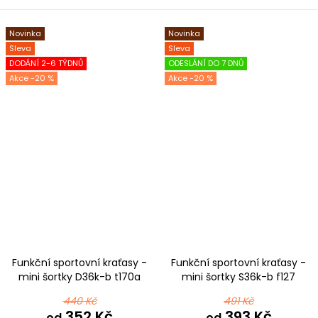
Novinka
Novinka
Sleva
Sleva
DODÁNÍ 2-6 TÝDNŮ
ODESLÁNÍ DO 7 DNŮ
-20 %
-20 %
Funkční sportovní kraťasy -
Funkční sportovní kraťasy -
mini šortky D36k-b t170a
mini šortky S36k-b f127
černorůžová
reflexní růžové mikrovlákno
440 Kč
491 Kč
352 Kč
393 Kč
od
od