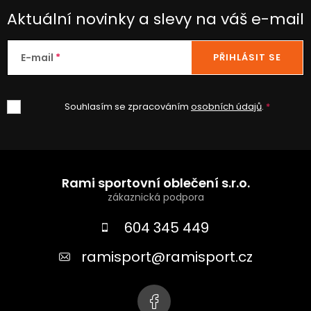
u
Aktuální novinky a slevy na váš e-mail
E-mail
PŘIHLÁSIT SE
Souhlasím se zpracováním
osobních údajů
.
Z
á
Rami sportovní oblečení s.r.o.
p
a
604 345 449
t
ramisport
@
ramisport.cz
í