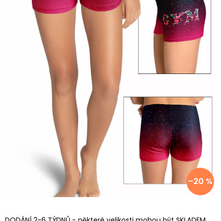
–20 %
DODÁNÍ 2-6 TÝDNŮ - některé velikosti mohou být SKLADEM