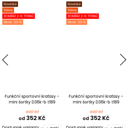
Novinka
Novinka
Sleva
Sleva
DODÁNÍ 2-6 TÝDNŮ
DODÁNÍ 2-6 TÝDNŮ
-20 %
-20 %
Funkční sportovní kraťasy -
Funkční sportovní kraťasy -
mini šortky D36k-b t189
mini šortky D36k-b t189
černomodrá
černorůžová
440 Kč
440 Kč
352 Kč
352 Kč
od
od
Dostupné varianty
Dostupné varianty