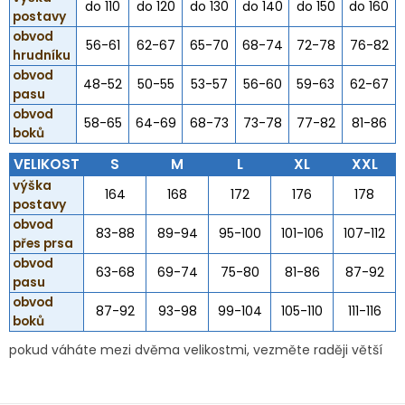
do 110
do 120
do 130
do 140
do 150
do 160
postavy
obvod
56-61
62-67
65-70
68-74
72-78
76-82
hrudníku
obvod
48-52
50-55
53-57
56-60
59-63
62-67
pasu
obvod
58-65
64-69
68-73
73-78
77-82
81-86
boků
VELIKOST
S
M
L
XL
XXL
výška
164
168
172
176
178
postavy
obvod
83-88
89-94
95-100
101-106
107-112
přes prsa
obvod
63-68
69-74
75-80
81-86
87-92
pasu
obvod
87-92
93-98
99-104
105-110
111-116
boků
pokud váháte mezi dvěma velikostmi, vezměte raději větší