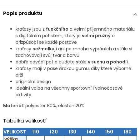
Popis produktu
kraťasy jsou z
funkčního
a velmi příjemného materiálu
s digitálním potiskem, který je
velmi pružný
a
přizpůsobí se každé postavě
kraťasy
nežmolkují
ani po mnoha vypráních a stále si
zachovávají svůj tvar a barvu
dobře odvádí pot a budete stále
v suchu a pohodlí
.
kraťasy mají v pase širokou gumu, díky které výborně
drží
originální design
Ideální volba na všechny sportovní i volnočasové
aktivity
Materiál:
polyester 80%, elastan 20%
Tabulka velikostí
VELIKOST
110
120
130
140
150
160
výška