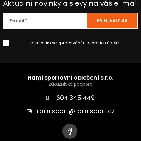
Aktuální novinky a slevy na váš e-mail
E-mail
PŘIHLÁSIT SE
Souhlasím se zpracováním
osobních údajů
.
Z
á
Rami sportovní oblečení s.r.o.
p
a
604 345 449
t
ramisport
@
ramisport.cz
í