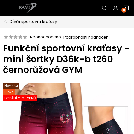
Přejít
N
na
obsah
Dívčí sportovní kraťasy
K
Neohodnoceno
Podrobnosti hodnocení
Funkční sportovní kraťasy -
mini šortky D36k-b t260
černorůžová GYM
Novinka
Sleva
DODÁNÍ 2-6 TÝDNŮ