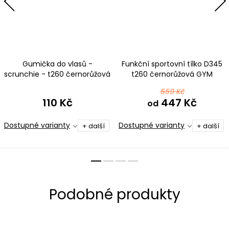
Gumička do vlasů -
Funkční sportovní tílko D345
scrunchie - t260 černorůžová
t260 černorůžová GYM
559 Kč
110 Kč
447 Kč
od
Dostupné varianty
Dostupné varianty
+ další
+ další