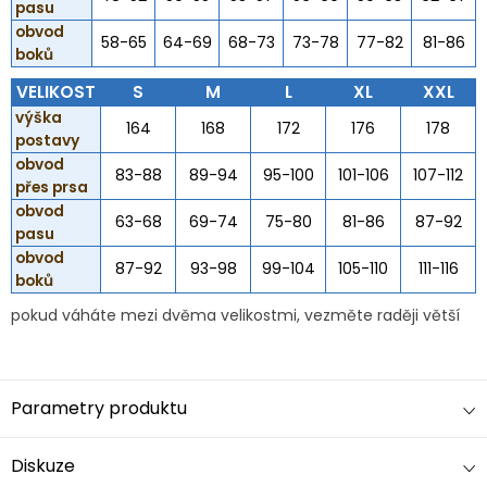
pasu
obvod
58-65
64-69
68-73
73-78
77-82
81-86
boků
VELIKOST
S
M
L
XL
XXL
výška
164
168
172
176
178
postavy
obvod
83-88
89-94
95-100
101-106
107-112
přes prsa
obvod
63-68
69-74
75-80
81-86
87-92
pasu
obvod
87-92
93-98
99-104
105-110
111-116
boků
pokud váháte mezi dvěma velikostmi, vezměte raději větší
Parametry produktu
Diskuze