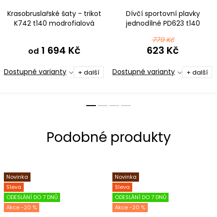
Krasobruslařské šaty - trikot
Dívčí sportovní plavky
K742 t140 modrofialová
jednodílné PD623 t140
modrofialová
779 Kč
1 694 Kč
623 Kč
od
Dostupné varianty
Dostupné varianty
+ další
+ další
Novinka
Novinka
Sleva
Sleva
ODESLÁNÍ DO 7 DNŮ
ODESLÁNÍ DO 7 DNŮ
-20 %
-20 %