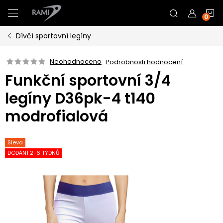
Přejít
N
na
obsah
Dívčí sportovní legíny
K
Neohodnoceno
Podrobnosti hodnocení
Funkční sportovní 3/4
legíny D36pk-4 t140
modrofialová
Sleva
DODÁNÍ 2-6 TÝDNŮ