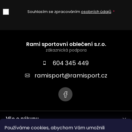
Souhlasím se zpracováním
osobních údajů
.
Z
á
Rami sportovní oblečení s.r.o.
p
a
604 345 449
t
ramisport
@
ramisport.cz
í
Vše o nákupu
Používáme cookies, abychom Vám umožnili