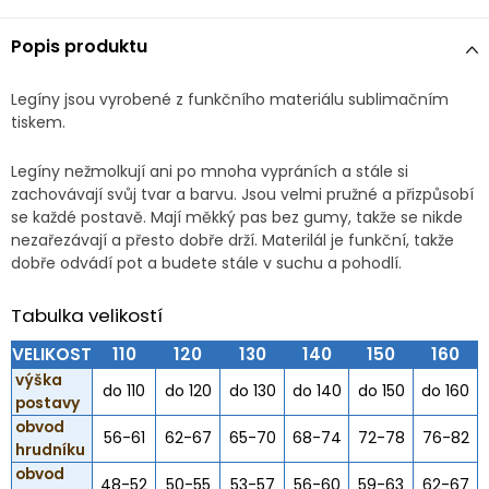
Popis produktu
Legíny jsou vyrobené z funkčního materiálu sublimačním
tiskem.
Legíny nežmolkují ani po mnoha vypráních a stále si
zachovávají svůj tvar a barvu. Jsou velmi pružné a přizpůsobí
se každé postavě. Mají měkký pas bez gumy, takže se nikde
nezařezávají a přesto dobře drží. Materilál je funkční, takže
dobře odvádí pot a budete stále v suchu a pohodlí.
Tabulka velikostí
VELIKOST
110
120
130
140
150
160
výška
do 110
do 120
do 130
do 140
do 150
do 160
postavy
obvod
56-61
62-67
65-70
68-74
72-78
76-82
hrudníku
obvod
48-52
50-55
53-57
56-60
59-63
62-67