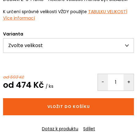
K určení správné velikosti VŽDY použijte
TABULKU VELIKOSTÍ
Více informací
Varianta
od 593 Kč
od
474 Kč
/ ks
Měrná
cena:
VLOŽIT DO KOŠÍKU
Dotaz k produktu
Sdílet