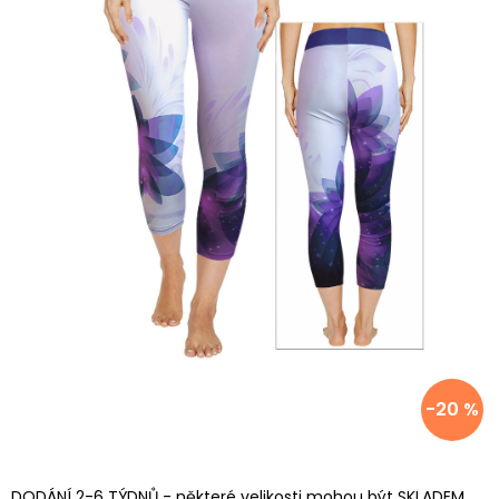
-20 %
DODÁNÍ 2-6 TÝDNŮ - některé velikosti mohou být SKLADEM