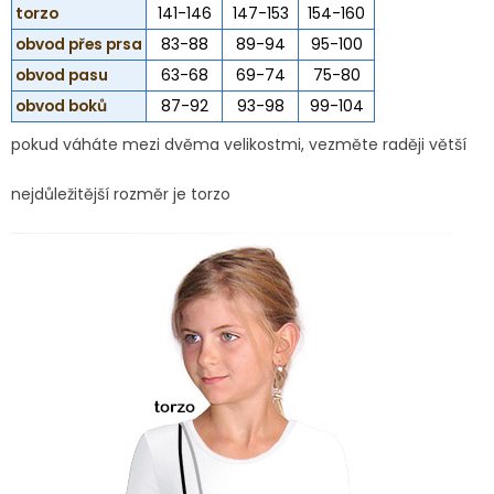
torzo
141-146
147-153
154-160
obvod přes prsa
83-88
89-94
95-100
obvod pasu
63-68
69-74
75-80
obvod boků
87-92
93-98
99-104
pokud váháte mezi dvěma velikostmi, vezměte raději větší
nejdůležitější rozměr je torzo