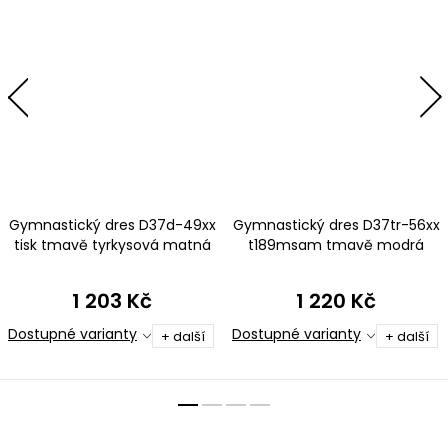
Gymnastický dres D37d-49xx
Gymnastický dres D37tr-56xx
tisk tmavě tyrkysová matná
t189msam tmavě modrá
plavkovina s tylovými rukávy
metalíza
1 203 Kč
1 220 Kč
Dostupné varianty
Dostupné varianty
+ další
+ další