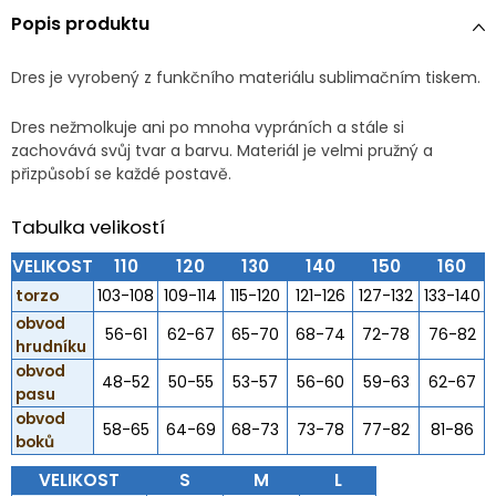
Popis produktu
Dres je vyrobený z funkčního materiálu sublimačním tiskem.
Dres nežmolkuje ani po mnoha vypráních a stále si
zachovává svůj tvar a barvu. Materiál je velmi pružný a
přizpůsobí se každé postavě.
Tabulka velikostí
VELIKOST
110
120
130
140
150
160
torzo
103-108
109-114
115-120
121-126
127-132
133-140
obvod
56-61
62-67
65-70
68-74
72-78
76-82
hrudníku
obvod
48-52
50-55
53-57
56-60
59-63
62-67
pasu
obvod
58-65
64-69
68-73
73-78
77-82
81-86
boků
VELIKOST
S
M
L