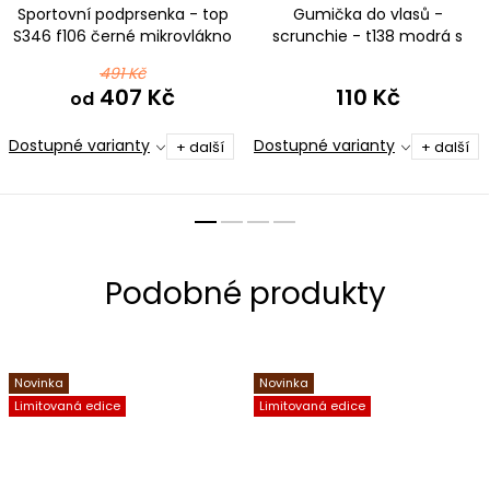
Sportovní podprsenka - top
Gumička do vlasů -
S346 f106 černé mikrovlákno
scrunchie - t138 modrá s
fialovými motýly
491 Kč
407 Kč
110 Kč
od
Dostupné varianty
Dostupné varianty
+ další
+ další
Novinka
Novinka
Limitovaná edice
Limitovaná edice