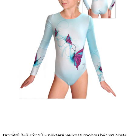
DODÁNÍ 2-6 TÝDNŮ - některé velikosti mohou být SKLADEM