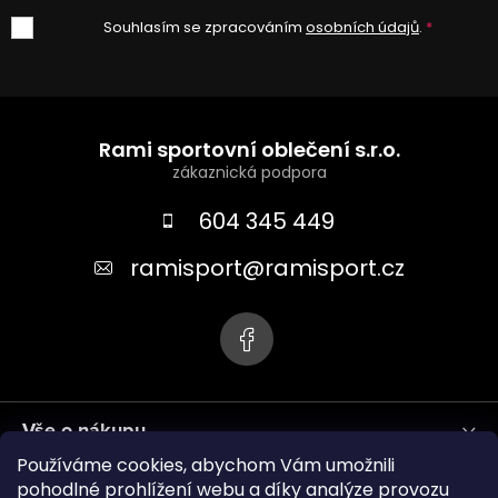
Souhlasím se zpracováním
osobních údajů
.
Z
á
Rami sportovní oblečení s.r.o.
p
a
604 345 449
t
ramisport
@
ramisport.cz
í
Vše o nákupu
Používáme cookies, abychom Vám umožnili
Informace pro vás
pohodlné prohlížení webu a díky analýze provozu