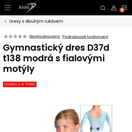
Přejít
N
na
obsah
Dresy s dlouhým rukávem
K
Neohodnoceno
Podrobnosti hodnocení
Gymnastický dres D37d
t138 modrá s fialovými
motýly
DODÁNÍ 2-6 TÝDNŮ