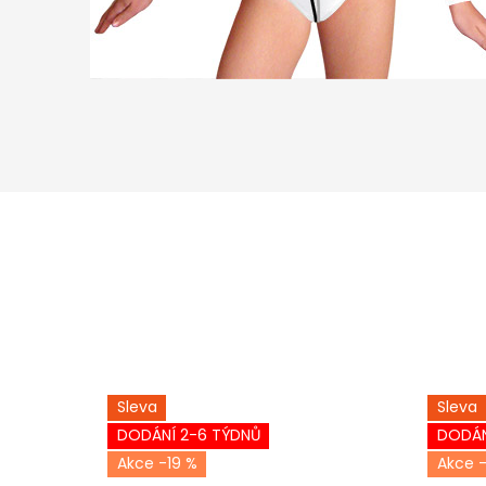
Sleva
Sleva
DODÁNÍ 2-6 TÝDNŮ
DODÁN
-19 %