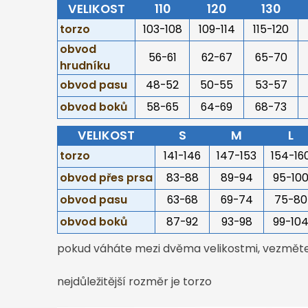
VELIKOST
110
120
130
torzo
103-108
109-114
115-120
obvod
56-61
62-67
65-70
hrudníku
obvod pasu
48-52
50-55
53-57
obvod boků
58-65
64-69
68-73
VELIKOST
S
M
L
torzo
141-146
147-153
154-16
obvod přes prsa
83-88
89-94
95-10
obvod pasu
63-68
69-74
75-80
obvod boků
87-92
93-98
99-10
pokud váháte mezi dvěma velikostmi, vezměte 
nejdůležitější rozměr je torzo