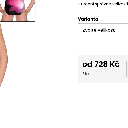
K určení správné velikost
Varianta
od
728 Kč
/ ks
Měrná
cena: