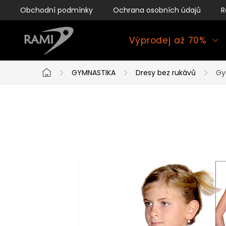
Přejít
Obchodní podmínky
Ochrana osobních údajů
R
na
obsah
Výprodej až 70%
GYMNASTIKA
Dresy bez rukávů
Gy
Domů