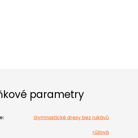
ňkové parametry
e
:
Gymnastické dresy bez rukávů
růžová