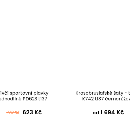
ívčí sportovní plavky
Krasobruslařské šaty - t
jednodílné PD623 t137
K742 t137 černorůžo
černorůžová
623 Kč
1 694 Kč
779 Kč
od