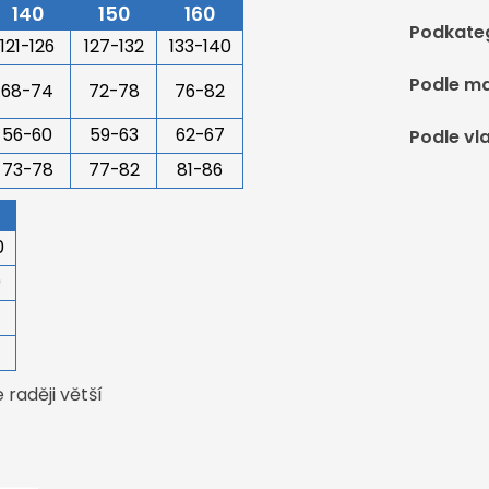
140
150
160
Podkate
121-126
127-132
133-140
Podle ma
68-74
72-78
76-82
56-60
59-63
62-67
Podle vl
73-78
77-82
81-86
0
0
4
raději větší