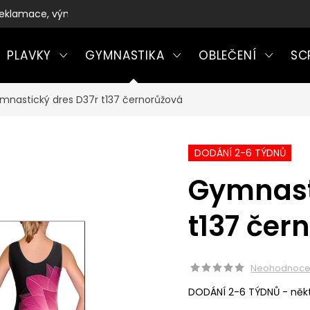
eklamace, výměny a vrácení zboží
PLAVKY
GYMNASTIKA
OBLEČENÍ
SC
mnastický dres D37r t137 černorůžová
DODÁNÍ 2-6 TÝDNŮ
Gymnast
t137 čer
Neohodnoc
DODÁNÍ 2-6 TÝDNŮ - někt