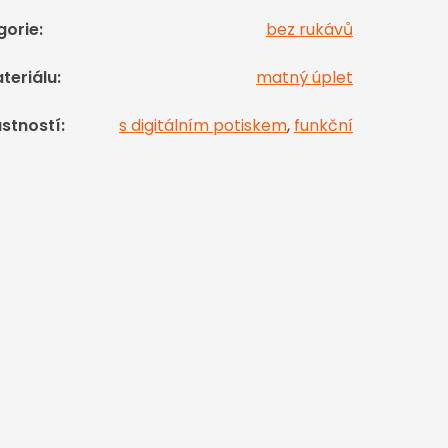
gorie
:
bez rukávů
teriálu
:
matný úplet
astností
:
s digitálním potiskem
,
funkční