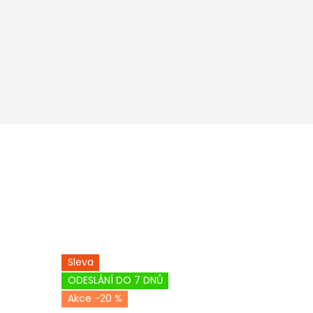
Sleva
ODESLÁNÍ DO 7 DNŮ
-20 %