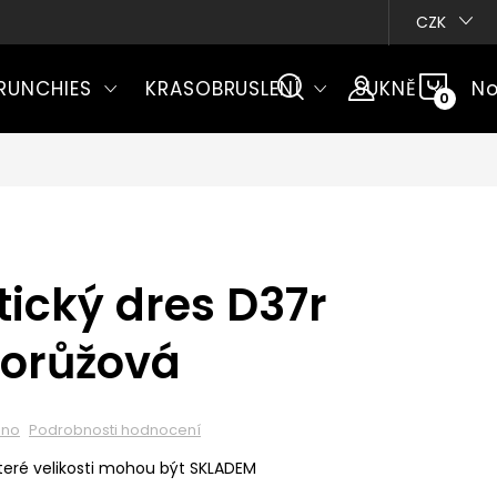
CZK
NÁKU
RUNCHIES
KRASOBRUSLENÍ
SUKNĚ
No
KOŠÍ
ický dres D37r
norůžová
eno
Podrobnosti hodnocení
eré velikosti mohou být SKLADEM