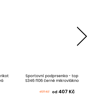
rikot
Sportovní podprsenka - top
Gumičk
vá
S346 f106 černé mikrovlákno
407 Kč
491 Kč
od