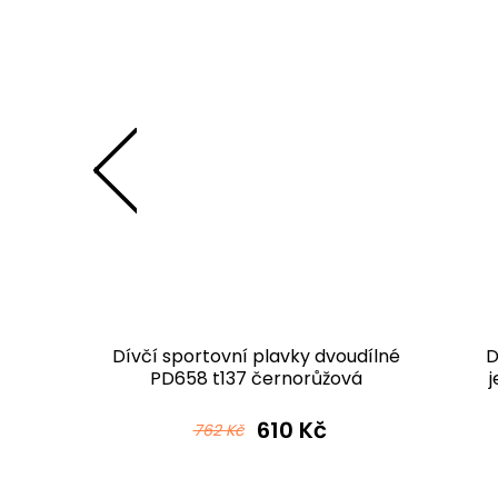
unchie -
Dívčí sportovní plavky dvoudílné
D
no
PD658 t137 černorůžová
610 Kč
762 Kč