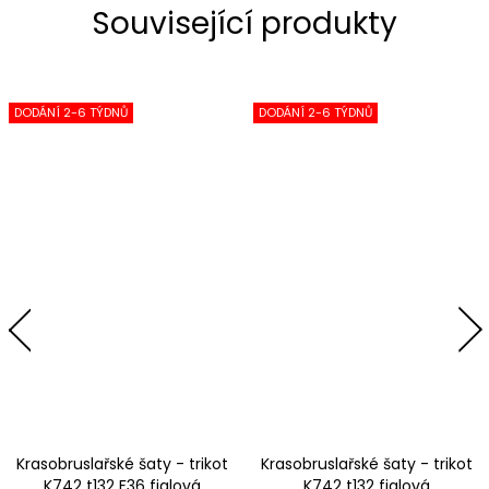
Související produkty
DODÁNÍ 2-6 TÝDNŮ
DODÁNÍ 2-6 TÝDNŮ
Krasobruslařské šaty - trikot
Krasobruslařské šaty - trikot
K742 t132 F36 fialová
K742 t132 fialová