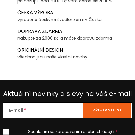
při nákupu nad 3000 Kč vám dáme slevu 10%
ČESKÁ VÝROBA
vyrobeno českými švadlenkami v Česku
DOPRAVA ZDARMA
nakupte za 2000 Kč a máte dopravu zdarma
ORIGINÁLNÍ DESIGN
všechno jsou naše vlastní návrhy
Aktuální novinky a slevy na váš e-mail
E-mail
PŘIHLÁSIT SE
Souhlasím se zpracováním
osobních údajů
.