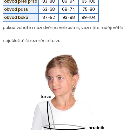
obvod přes prsa
83-88
89-94
95-100
obvod pasu
63-68
69-74
75-80
obvod boků
87-92
93-98
99-104
pokud váháte mezi dvěma velikostmi, vezměte raději větší
nejdůležitější rozměr je torzo