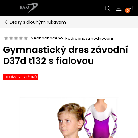
Přejít
N
na
obsah
Dresy s dlouhým rukávem
K
Neohodnoceno
Podrobnosti hodnocení
Gymnastický dres závodní
D37d t132 s fialovou
DODÁNÍ 2-6 TÝDNŮ