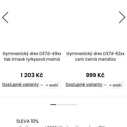
Gymnastický dres D37d-49xx
Gymnastický dres D37d-62xx
tisk tmavě tyrkysová matná
csrtr černá metalíza
plavkovina s tylovými rukávy
1 203 Kč
999 Kč
Dostupné varianty
Dostupné varianty
+ další
+ další
SLEVA 10%