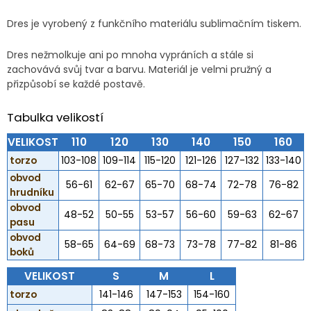
Dres je vyrobený z funkčního materiálu sublimačním tiskem.
Dres nežmolkuje ani po mnoha vypráních a stále si
zachovává svůj tvar a barvu. Materiál je velmi pružný a
přizpůsobí se každé postavě.
Tabulka velikostí
VELIKOST
110
120
130
140
150
160
torzo
103-108
109-114
115-120
121-126
127-132
133-140
obvod
56-61
62-67
65-70
68-74
72-78
76-82
hrudníku
obvod
48-52
50-55
53-57
56-60
59-63
62-67
pasu
obvod
58-65
64-69
68-73
73-78
77-82
81-86
boků
VELIKOST
S
M
L
torzo
141-146
147-153
154-160