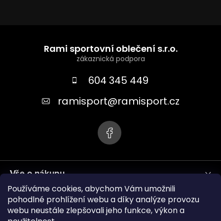
Z
á
Rami sportovní oblečení s.r.o.
p
a
604 345 449
t
ramisport
@
ramisport.cz
í
Vše o nákupu
Používáme cookies, abychom Vám umožnili
Informace pro vás
pohodlné prohlížení webu a díky analýze provozu
webu neustále zlepšovali jeho funkce, výkon a