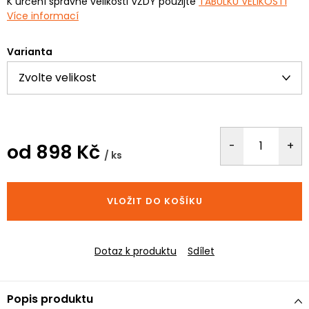
K určení správné velikosti VŽDY použijte
TABULKU VELIKOSTÍ
Více informací
Varianta
od
898 Kč
/ ks
Měrná
cena:
VLOŽIT DO KOŠÍKU
Dotaz k produktu
Sdílet
Popis produktu