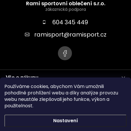
á
Rami sportovní oblečení s.r.o.
p
a
604 345 449
t
ramisport
@
ramisport.cz
í
Vše o nákupu
Používáme cookies, abychom Vám umožnili
Informace pro vás
pohodlné prohlížení webu a díky analýze provozu
webu neustále zlepšovali jeho funkce, výkon a
použitelnost.
ramisport.eu
Nastavení