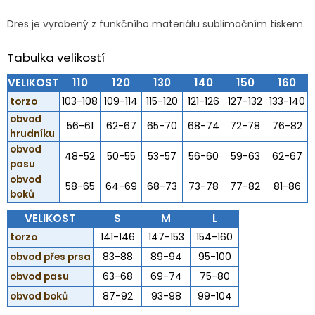
Dres je vyrobený z funkčního materiálu sublimačním tiskem.
Tabulka velikostí
VELIKOST
110
120
130
140
150
160
torzo
103-108
109-114
115-120
121-126
127-132
133-140
obvod
56-61
62-67
65-70
68-74
72-78
76-82
hrudníku
obvod
48-52
50-55
53-57
56-60
59-63
62-67
pasu
obvod
58-65
64-69
68-73
73-78
77-82
81-86
boků
VELIKOST
S
M
L
torzo
141-146
147-153
154-160
obvod přes prsa
83-88
89-94
95-100
obvod pasu
63-68
69-74
75-80
obvod boků
87-92
93-98
99-104