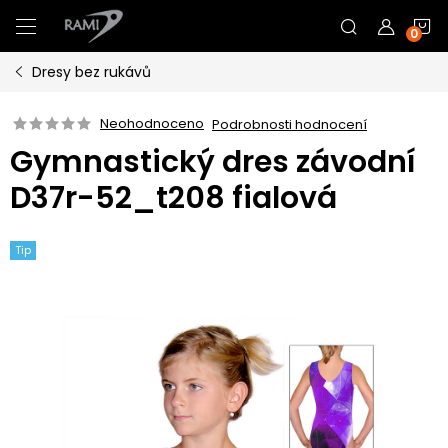
Přejít
N
na
obsah
Dresy bez rukávů
K
Neohodnoceno
Podrobnosti hodnocení
Gymnastický dres závodní
D37r-52_t208 fialová
Tip