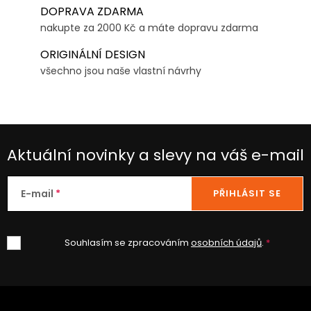
DOPRAVA ZDARMA
nakupte za 2000 Kč a máte dopravu zdarma
ORIGINÁLNÍ DESIGN
všechno jsou naše vlastní návrhy
Aktuální novinky a slevy na váš e-mail
E-mail
PŘIHLÁSIT SE
Souhlasím se zpracováním
osobních údajů
.
Z