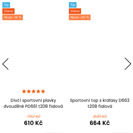
Tip
Tip
Sleva
Sleva
-19 %
-20 %
Dívčí sportovní plavky
Sportovní top s kraťasy D663
dvoudílné PD661 t208 fialová
t208 fialová
762 Kč
830 Kč
610 Kč
664 Kč