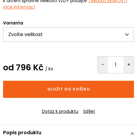
K určení správné velikosti VŽDY použijte
TABULKU VELIKOSTÍ
Více informací
Varianta
od
796 Kč
/ ks
Měrná
cena:
VLOŽIT DO KOŠÍKU
Dotaz k produktu
Sdílet
Popis produktu