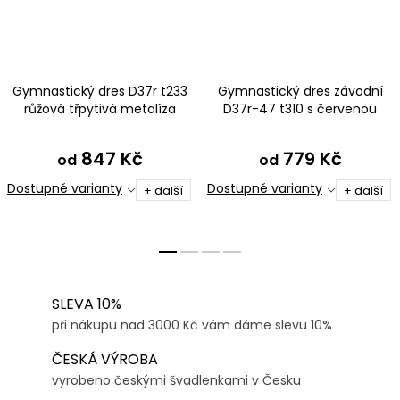
Gymnastický dres D37r t233
Gymnastický dres závodní
růžová třpytivá metalíza
D37r-47 t310 s červenou
847 Kč
779 Kč
od
od
Dostupné varianty
Dostupné varianty
+ další
+ další
SLEVA 10%
při nákupu nad 3000 Kč vám dáme slevu 10%
ČESKÁ VÝROBA
vyrobeno českými švadlenkami v Česku