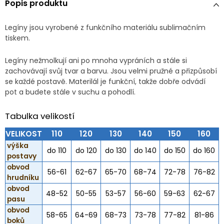
Popis produktu
Legíny jsou vyrobené z funkčního materiálu sublimačním
tiskem.
Legíny nežmolkují ani po mnoha vypráních a stále si
zachovávají svůj tvar a barvu. Jsou velmi pružné a přizpůsobí
se každé postavě. Materilál je funkční, takže dobře odvádí
pot a budete stále v suchu a pohodlí.
Tabulka velikostí
VELIKOST
110
120
130
140
150
160
výška
do 110
do 120
do 130
do 140
do 150
do 160
postavy
obvod
56-61
62-67
65-70
68-74
72-78
76-82
hrudníku
obvod
48-52
50-55
53-57
56-60
59-63
62-67
pasu
obvod
58-65
64-69
68-73
73-78
77-82
81-86
boků