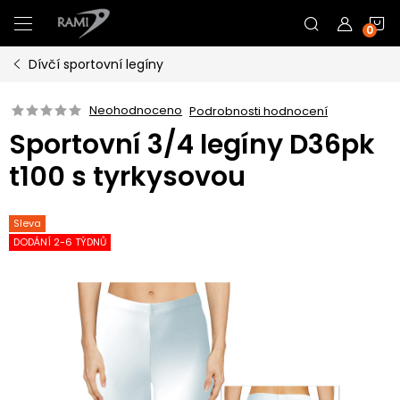
Přejít
N
na
obsah
Dívčí sportovní legíny
K
Neohodnoceno
Podrobnosti hodnocení
Sportovní 3/4 legíny D36pk
t100 s tyrkysovou
Sleva
DODÁNÍ 2-6 TÝDNŮ