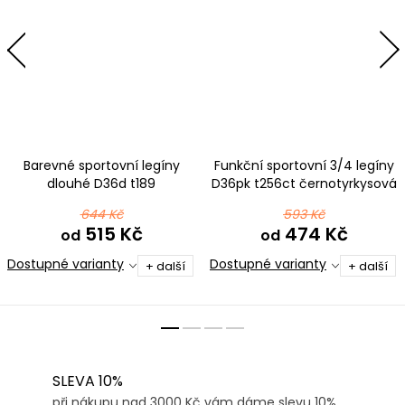
Barevné sportovní legíny
Funkční sportovní 3/4 legíny
dlouhé D36d t189
D36pk t256ct černotyrkysová
černočervená
644 Kč
593 Kč
515 Kč
474 Kč
od
od
Dostupné varianty
Dostupné varianty
+ další
+ další
SLEVA 10%
při nákupu nad 3000 Kč vám dáme slevu 10%