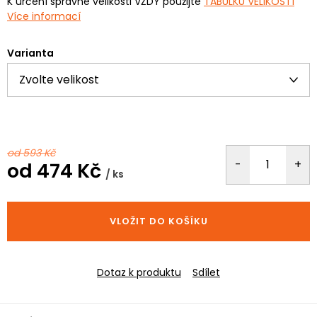
K určení správné velikosti VŽDY použijte
TABULKU VELIKOSTÍ
Více informací
Varianta
od 593 Kč
od
474 Kč
/ ks
Měrná
cena:
VLOŽIT DO KOŠÍKU
Dotaz k produktu
Sdílet