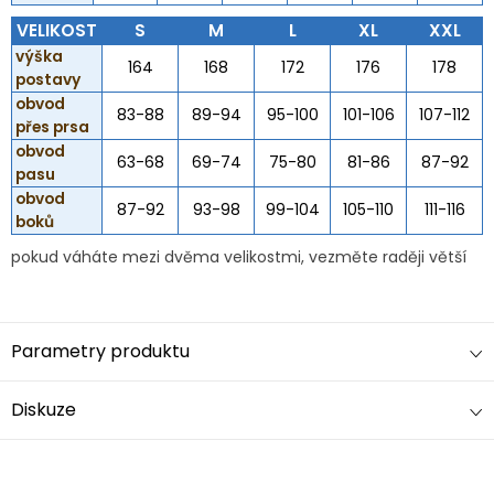
VELIKOST
S
M
L
XL
XXL
výška
164
168
172
176
178
postavy
obvod
83-88
89-94
95-100
101-106
107-112
přes prsa
obvod
63-68
69-74
75-80
81-86
87-92
pasu
obvod
87-92
93-98
99-104
105-110
111-116
boků
pokud váháte mezi dvěma velikostmi, vezměte raději větší
Parametry produktu
Diskuze