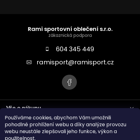
Z
á
Rami sportovní oblečení s.r.o.
p
a
604 345 449
t
ramisport
@
ramisport.cz
í
Vše o nákupu
Používáme cookies, abychom Vám umožnili
Informace pro vás
pohodlné prohlížení webu a díky analýze provozu
webu neustále zlepšovali jeho funkce, výkon a
použitelnost.