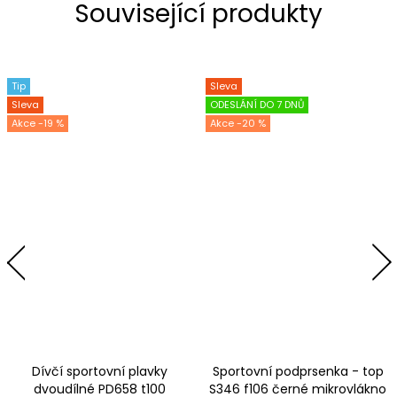
Související produkty
Tip
Sleva
Sleva
ODESLÁNÍ DO 7 DNŮ
-19 %
-20 %
Dívčí sportovní plavky
Sportovní podprsenka - top
dvoudílné PD658 t100
S346 f106 černé mikrovlákno