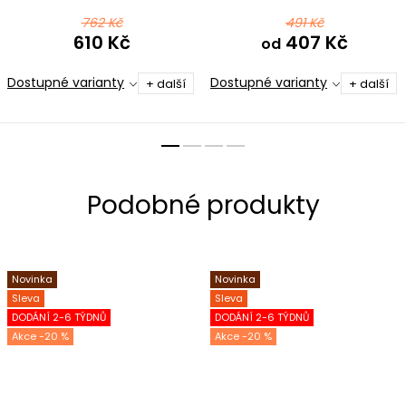
tyrkysová
762 Kč
491 Kč
610 Kč
407 Kč
od
Dostupné varianty
Dostupné varianty
+ další
+ další
Novinka
Novinka
Sleva
Sleva
DODÁNÍ 2-6 TÝDNŮ
DODÁNÍ 2-6 TÝDNŮ
-20 %
-20 %