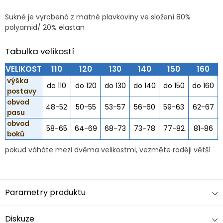
Sukně je vyrobená z matné plavkoviny ve složení 80%
polyamid/ 20% elastan
Tabulka velikostí
VELIKOST
110
120
130
140
150
160
výška
do 110
do 120
do 130
do 140
do 150
do 160
postavy
obvod
48-52
50-55
53-57
56-60
59-63
62-67
pasu
obvod
58-65
64-69
68-73
73-78
77-82
81-86
boků
pokud váháte mezi dvěma velikostmi, vezměte raději větší
Parametry produktu
Diskuze