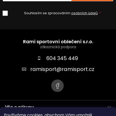
Souhlasím se zpracováním
osobních údajů
.
Z
á
Rami sportovní oblečení s.r.o.
p
a
604 345 449
t
ramisport
@
ramisport.cz
í
Vše o nákupu
Používáme cookies, abychom Vám umožnili