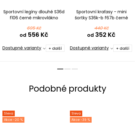
Sportovní legíny dlouhé S36d
Sportovní kraťasy - mini
f106 černé mikrovlákno
šortky S36k-b f67b černé
mikrovlákno
695 Kč
440 Kč
556 Kč
352 Kč
od
od
Dostupné varianty
Dostupné varianty
+ další
+ další
Sleva
Sleva
-20 %
-39 %