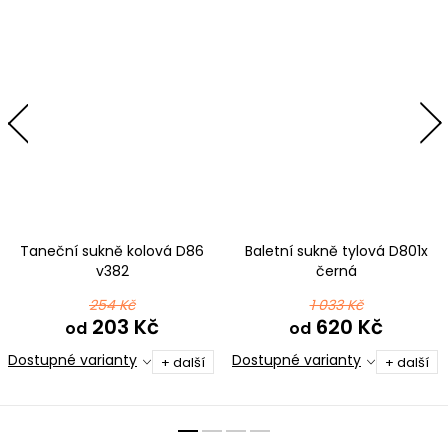
Taneční sukně kolová D86
Baletní sukně tylová D801x
v382
černá
254 Kč
1 033 Kč
203 Kč
620 Kč
od
od
Dostupné varianty
Dostupné varianty
+ další
+ další