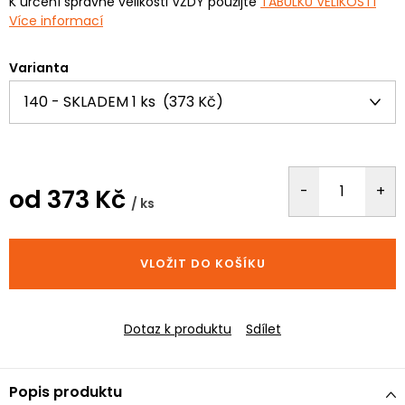
K určení správné velikosti VŽDY použijte
TABULKU VELIKOSTÍ
Více informací
Varianta
od
373 Kč
/ ks
Měrná
cena:
VLOŽIT DO KOŠÍKU
Dotaz k produktu
Sdílet
Popis produktu