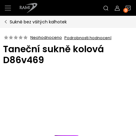
Přejít
N
na
obsah
Sukně bez všitých kalhotek
K
Neohodnoceno
Podrobnosti hodnocení
Taneční sukně kolová
D86v469