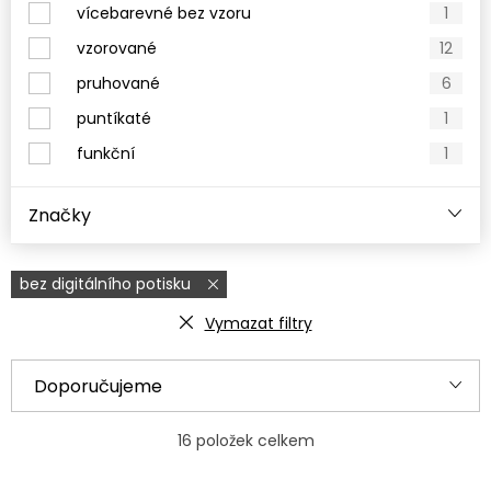
vícebarevné bez vzoru
1
vzorované
12
pruhované
6
puntíkaté
1
funkční
1
Značky
bez digitálního potisku
Vymazat filtry
V
Ř
Doporučujeme
ý
a
Nejlevnější
p
z
16
položek celkem
i
e