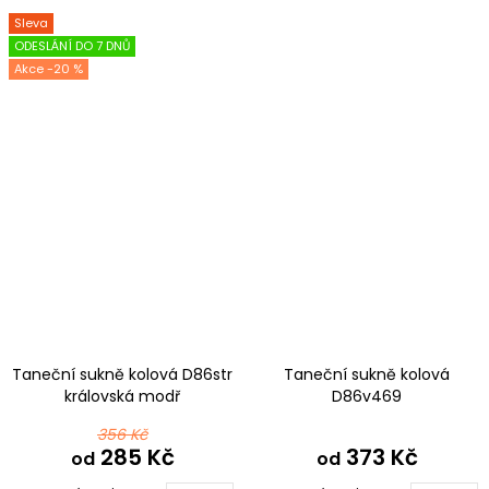
Sleva
ODESLÁNÍ DO 7 DNŮ
-20 %
Taneční sukně kolová D86str
Taneční sukně kolová
královská modř
D86v469
356 Kč
285 Kč
373 Kč
od
od