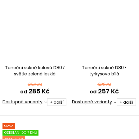
Taneční sukně kolová D807
Taneční sukně D807
světle zelená lesklá
tyrkysovo bílá
356 Kč
322 Kč
285 Kč
257 Kč
od
od
Dostupné varianty
Dostupné varianty
+ další
+ další
Sleva
ODESLÁNÍ DO 7 DNŮ