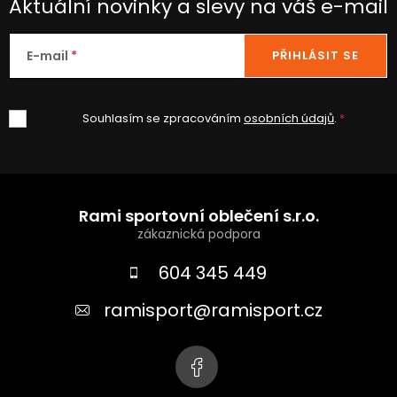
Aktuální novinky a slevy na váš e-mail
ý
p
i
E-mail
PŘIHLÁSIT SE
s
u
Souhlasím se zpracováním
osobních údajů
.
Z
á
Rami sportovní oblečení s.r.o.
p
a
604 345 449
t
ramisport
@
ramisport.cz
í