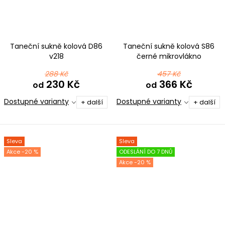
Taneční sukně kolová D86
Taneční sukně kolová S86
v218
černé mikrovlákno
288 Kč
457 Kč
230 Kč
366 Kč
od
od
Dostupné varianty
Dostupné varianty
+ další
+ další
Sleva
Sleva
-20 %
ODESLÁNÍ DO 7 DNŮ
-20 %