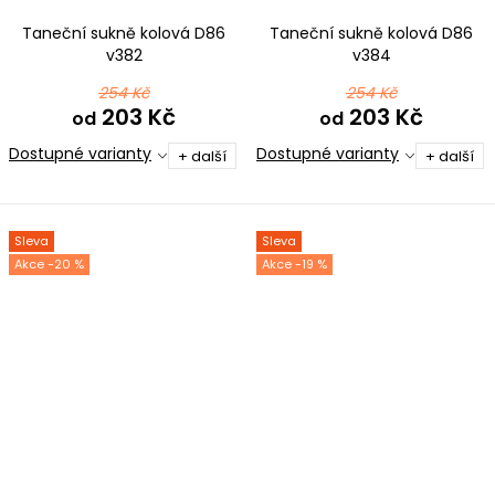
Taneční sukně kolová D86
Taneční sukně kolová D86
v382
v384
254 Kč
254 Kč
203 Kč
203 Kč
od
od
Dostupné varianty
Dostupné varianty
+ další
+ další
Sleva
Sleva
-20 %
-19 %