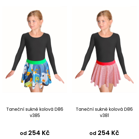
Nejdražší
s
n
Nejprodávanější
p
í
r
p
Abecedně
o
r
d
o
u
d
k
u
t
k
ů
t
ů
Taneční sukně kolová D86
Taneční sukně kolová D86
v385
v381
254 Kč
254 Kč
od
od