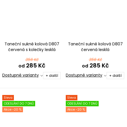
Taneční sukně kolová D807
Taneční sukně kolová D807
červená s kolečky lesklá
červená lesklá
356 Kč
356 Kč
285 Kč
285 Kč
od
od
Dostupné varianty
Dostupné varianty
+ další
+ další
Sleva
Sleva
ODESLÁNÍ DO 7 DNŮ
ODESLÁNÍ DO 7 DNŮ
-20 %
-20 %