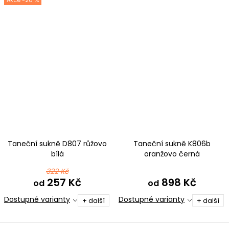
-20 %
Taneční sukně D807 růžovo
Taneční sukně K806b
bílá
oranžovo černá
322 Kč
257 Kč
898 Kč
od
od
Dostupné varianty
Dostupné varianty
+ další
+ další