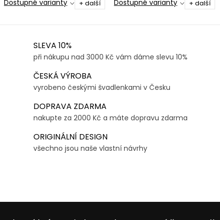
Dostupné varianty
Dostupné varianty
+ další
+ další
O
SLEVA 10%
v
při nákupu nad 3000 Kč vám dáme slevu 10%
l
ČESKÁ VÝROBA
á
vyrobeno českými švadlenkami v Česku
d
DOPRAVA ZDARMA
a
nakupte za 2000 Kč a máte dopravu zdarma
c
í
ORIGINÁLNÍ DESIGN
p
všechno jsou naše vlastní návrhy
r
v
k
y
v