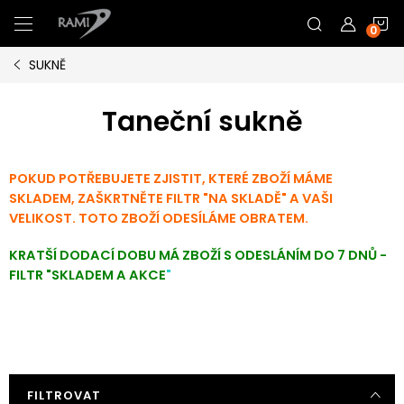
Přejít
N
na
obsah
SUKNĚ
K
Taneční sukně
POKUD POTŘEBUJETE ZJISTIT, KTERÉ ZBOŽÍ MÁME
SKLADEM, ZAŠKRTNĚTE FILTR "NA SKLADĚ" A VAŠI
VELIKOST. TOTO ZBOŽÍ ODESÍLÁME OBRATEM.
KRATŠÍ DODACÍ DOBU MÁ ZBOŽÍ S ODESLÁNÍM DO 7 DNŮ -
FILTR "SKLADEM A AKCE
"
FILTROVAT