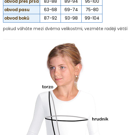
obvod přes prsa
83-88
89-94
95-100
obvod pasu
63-68
69-74
75-80
obvod boků
87-92
93-98
99-104
pokud váháte mezi dvěma velikostmi, vezměte raději větší