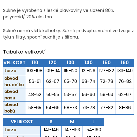
Sukně je vyrobená z lesklé plavkoviny ve složení 80%
polyamid/ 20% elastan
Sukně nemá všité kalhotky. Sukně je dvojitá, vrchní vrstva je z
tylu s flitry, spodní sukně je z šifonu.
Tabulka velikostí
VELIKOST
110
120
130
140
150
160
torzo
103-108
109-114
115-120
121-126
127-132
133-140
obvod
56-61
62-67
65-70
68-74
72-78
76-82
hrudníku
obvod
48-52
50-55
53-57
56-60
59-63
62-67
pasu
obvod
58-65
64-69
68-73
73-78
77-82
81-86
boků
VELIKOST
S
M
L
torzo
141-146
147-153
154-160