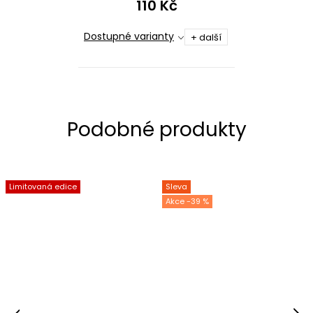
110 Kč
Dostupné varianty
+ další
Limitovaná edice
Sleva
-39 %