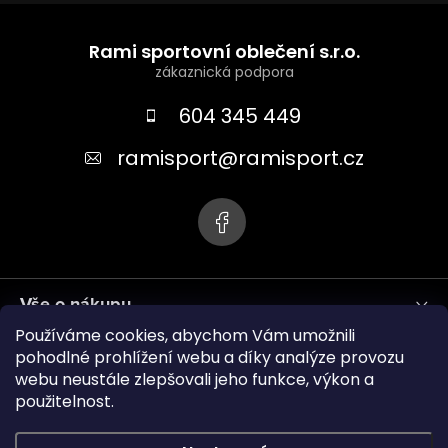
Z
á
Rami sportovní oblečení s.r.o.
p
a
604 345 449
t
ramisport
@
ramisport.cz
í
Vše o nákupu
Používáme cookies, abychom Vám umožnili
Informace pro vás
pohodlné prohlížení webu a díky analýze provozu
webu neustále zlepšovali jeho funkce, výkon a
použitelnost.
ramisport.eu