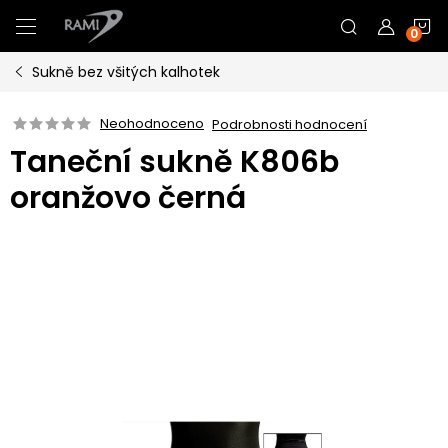
Přejít
N
na
obsah
Sukně bez všitých kalhotek
K
Neohodnoceno
Podrobnosti hodnocení
Taneční sukně K806b
oranžovo černá