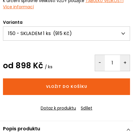
K určení správné velikosti VŽDY použijte
TABULKU VELIKOSTÍ
Více informací
Varianta
od
898 Kč
/ ks
Měrná
cena:
VLOŽIT DO KOŠÍKU
Dotaz k produktu
Sdílet
Popis produktu