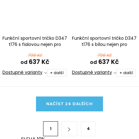
Funkční sportovní tričko D347
Funkční sportovní tričko D347
t176 s fialovou nejen pro
t176 s bílou nejen pro
pejskaře
pejskaře
796 Kč
796 Kč
637 Kč
637 Kč
od
od
Dostupné varianty
Dostupné varianty
+ další
+ další
O
NAČÍST 24 DALŠÍCH
v
l
á
S
1
4
d
t