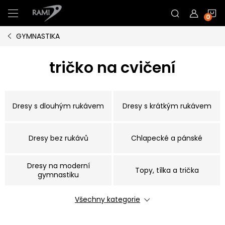
Přejít
N
na
obsah
GYMNASTIKA
K
tričko na cvičení
Dresy s dlouhým rukávem
Dresy s krátkým rukávem
Dresy bez rukávů
Chlapecké a pánské
Dresy na moderní
Topy, tílka a trička
gymnastiku
Všechny kategorie
Kraťasy a legíny
Gumičky do vlasů