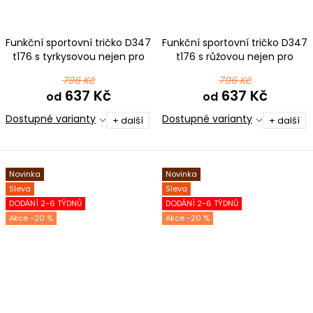
Funkční sportovní tričko D347
Funkční sportovní tričko D347
t176 s tyrkysovou nejen pro
t176 s růžovou nejen pro
pejskaře
pejskaře
796 Kč
796 Kč
637 Kč
637 Kč
od
od
Dostupné varianty
Dostupné varianty
+ další
+ další
Novinka
Novinka
Sleva
Sleva
DODÁNÍ 2-6 TÝDNŮ
DODÁNÍ 2-6 TÝDNŮ
-20 %
-20 %