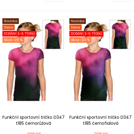
Novinka
Novinka
Sleva
Sleva
DODÁNÍ 2-6 TÝDNŮ
DODÁNÍ 2-6 TÝDNŮ
-20 %
-20 %
Funkční sportovní tričko D347
Funkční sportovní tričko D347
t185 černorůžová
t185 černofialová
796 Kč
796 Kč