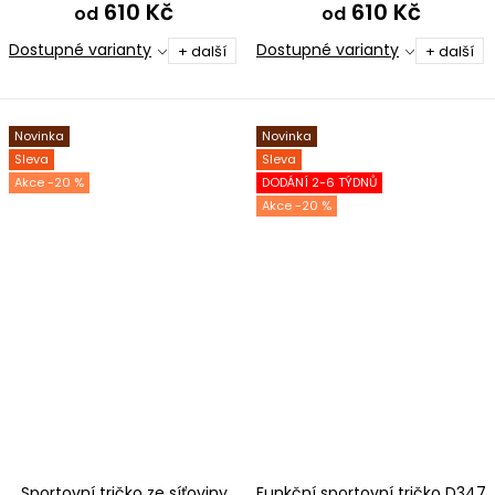
610 Kč
610 Kč
od
od
Dostupné varianty
Dostupné varianty
+ další
+ další
Novinka
Novinka
Sleva
Sleva
-20 %
DODÁNÍ 2-6 TÝDNŮ
-20 %
Sportovní tričko ze síťoviny
Funkční sportovní tričko D347