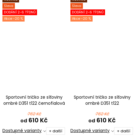
Sleva
Sleva
DODÁNÍ 2-6 TÝDNŮ
DODÁNÍ 2-6 TÝDNŮ
-20 %
-20 %
Sportovní tričko ze síťoviny
Sportovní tričko ze síťoviny
ombré D351 t122 černofialová
ombré D351 t122
černočervená
762 Kč
762 Kč
610 Kč
610 Kč
od
od
Dostupné varianty
Dostupné varianty
+ další
+ další