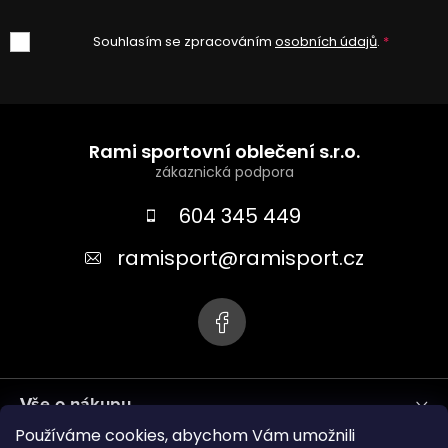
Souhlasím se zpracováním
osobních údajů
.
Z
á
Rami sportovní oblečení s.r.o.
p
a
604 345 449
t
ramisport
@
ramisport.cz
í
Vše o nákupu
Používáme cookies, abychom Vám umožnili