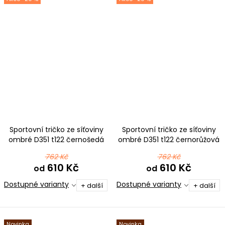
Sportovní tričko ze síťoviny
Sportovní tričko ze síťoviny
ombré D351 t122 černošedá
ombré D351 t122 černorůžová
762 Kč
762 Kč
610 Kč
610 Kč
od
od
Dostupné varianty
Dostupné varianty
+ další
+ další
Novinka
Novinka