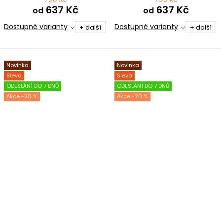
637 Kč
637 Kč
od
od
Dostupné varianty
Dostupné varianty
+ další
+ další
Novinka
Novinka
Sleva
Sleva
ODESLÁNÍ DO 7 DNŮ
ODESLÁNÍ DO 7 DNŮ
-20 %
-20 %