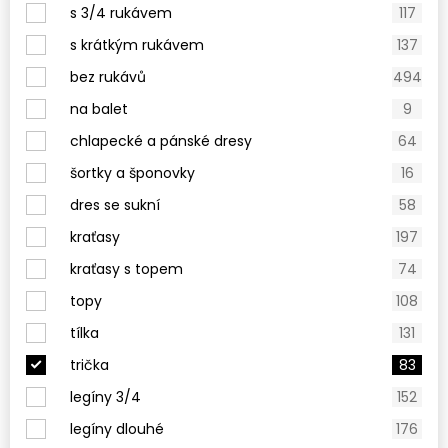
s 3/4 rukávem
117
s krátkým rukávem
137
bez rukávů
494
na balet
9
chlapecké a pánské dresy
64
šortky a šponovky
16
dres se sukní
58
kraťasy
197
kraťasy s topem
74
topy
108
tílka
131
trička
83
legíny 3/4
152
legíny dlouhé
176