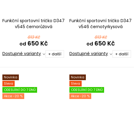
Funkční sportovní tričko D347
Funkční sportovní tričko D347
v545 černorůžová
v546 černotyrkysová
813 Kč
813 Kč
650 Kč
650 Kč
od
od
Dostupné varianty
Dostupné varianty
+ další
+ další
Novinka
Novinka
Sleva
Sleva
ODESLÁNÍ DO 7 DNŮ
ODESLÁNÍ DO 7 DNŮ
-20 %
-20 %