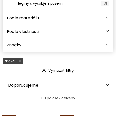
legíny s vysokým pasem
31
Podle materiálu
Podle vlastností
Značky
trička
Vymazat filtry
V
Ř
Doporučujeme
ý
a
Nejlevnější
p
z
83
položek celkem
i
e
Nejdražší