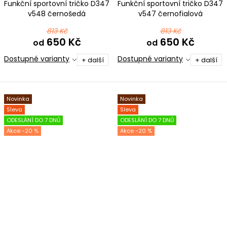
Funkční sportovní tričko D347
Funkční sportovní tričko D347
v548 černošedá
v547 černofialová
813 Kč
813 Kč
650 Kč
650 Kč
od
od
Dostupné varianty
Dostupné varianty
+ další
+ další
Novinka
Novinka
Sleva
Sleva
ODESLÁNÍ DO 7 DNŮ
ODESLÁNÍ DO 7 DNŮ
-20 %
-20 %