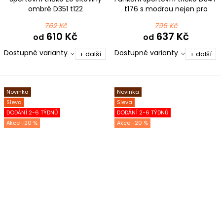
ombré D351 t122
t176 s modrou nejen pro
černotyrkysová
pejskaře
762 Kč
796 Kč
610 Kč
637 Kč
od
od
Dostupné varianty
Dostupné varianty
+ další
+ další
Novinka
Novinka
Sleva
Sleva
DODÁNÍ 2-6 TÝDNŮ
DODÁNÍ 2-6 TÝDNŮ
-20 %
-20 %