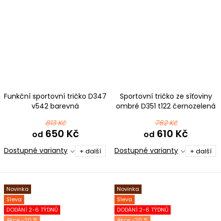
Funkční sportovní tričko D347
Sportovní tričko ze síťoviny
v542 barevná
ombré D351 t122 černozelená
813 Kč
762 Kč
650 Kč
610 Kč
od
od
Dostupné varianty
Dostupné varianty
+ další
+ další
Novinka
Novinka
Sleva
Sleva
DODÁNÍ 2-6 TÝDNŮ
DODÁNÍ 2-6 TÝDNŮ
-20 %
-20 %