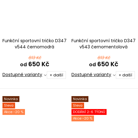
Funkční sportovní tričko D347
Funkční sportovní tričko D347
v544 černomodrá
v543 černomentolová
813 Kč
813 Kč
650 Kč
650 Kč
od
od
Dostupné varianty
Dostupné varianty
+ další
+ další
Novinka
Novinka
Sleva
Sleva
-20 %
DODÁNÍ 2-6 TÝDNŮ
-20 %