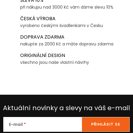
a
SLEVA 10%
r
při nákupu nad 3000 Kč vám dáme slevu 10%
c
á
í
n
ČESKÁ VÝROBA
p
k
vyrobeno českými švadlenkami v Česku
r
o
DOPRAVA ZDARMA
v
v
nakupte za 2000 Kč a máte dopravu zdarma
k
á
y
ORIGINÁLNÍ DESIGN
n
v
všechno jsou naše vlastní návrhy
í
ý
p
i
s
u
Aktuální novinky a slevy na váš e-mail
E-mail
PŘIHLÁSIT SE