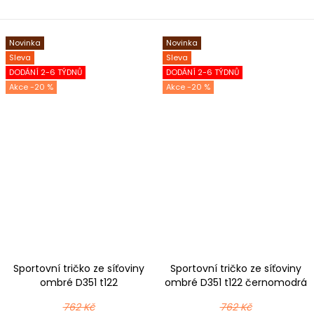
Novinka
Novinka
Sleva
Sleva
DODÁNÍ 2-6 TÝDNŮ
DODÁNÍ 2-6 TÝDNŮ
-20 %
-20 %
Sportovní tričko ze síťoviny
Sportovní tričko ze síťoviny
ombré D351 t122
ombré D351 t122 černomodrá
černomentolová
762 Kč
762 Kč