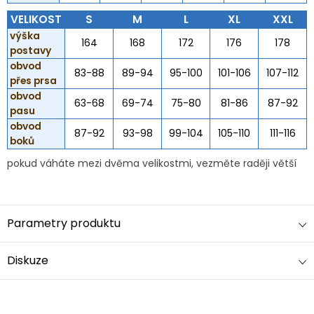
VELIKOST
S
M
L
XL
XXL
výška
164
168
172
176
178
postavy
obvod
83-88
89-94
95-100
101-106
107-112
přes prsa
obvod
63-68
69-74
75-80
81-86
87-92
pasu
obvod
87-92
93-98
99-104
105-110
111-116
boků
pokud váháte mezi dvěma velikostmi, vezměte raději větší
Parametry produktu
Diskuze