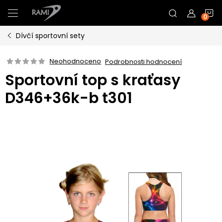
Přejít
N
na
obsah
Dívčí sportovní sety
K
Neohodnoceno
Podrobnosti hodnocení
Sportovní top s kraťasy
D346+36k-b t301