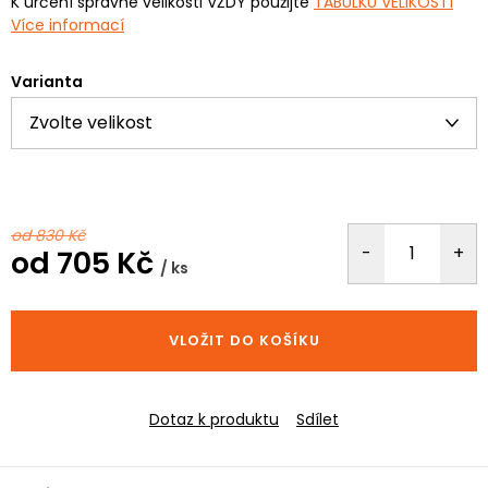
K určení správné velikosti VŽDY použijte
TABULKU VELIKOSTÍ
Více informací
Varianta
od 830 Kč
od
705 Kč
/ ks
Měrná
cena:
VLOŽIT DO KOŠÍKU
Dotaz k produktu
Sdílet