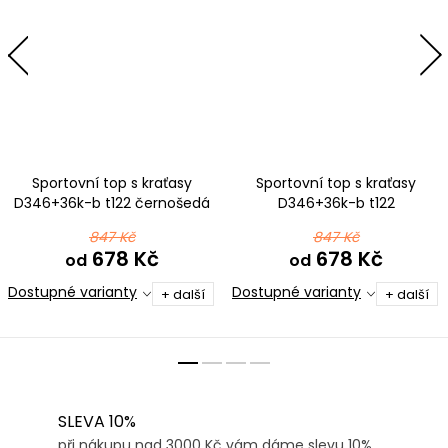
Sportovní top s kraťasy
Sportovní top s kraťasy
D346+36k-b t122 černošedá
D346+36k-b t122
ombré
černomodrá ombré
847 Kč
847 Kč
678 Kč
678 Kč
od
od
Dostupné varianty
Dostupné varianty
+ další
+ další
SLEVA 10%
při nákupu nad 3000 Kč vám dáme slevu 10%