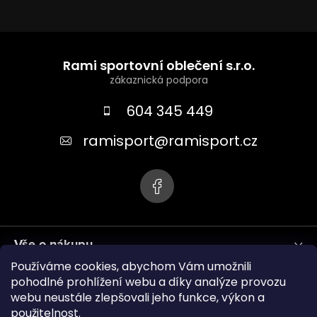
Z
á
Rami sportovní oblečení s.r.o.
p
a
604 345 449
t
ramisport
@
ramisport.cz
í
Vše o nákupu
Používáme cookies, abychom Vám umožnili
Informace pro vás
pohodlné prohlížení webu a díky analýze provozu
webu neustále zlepšovali jeho funkce, výkon a
použitelnost.