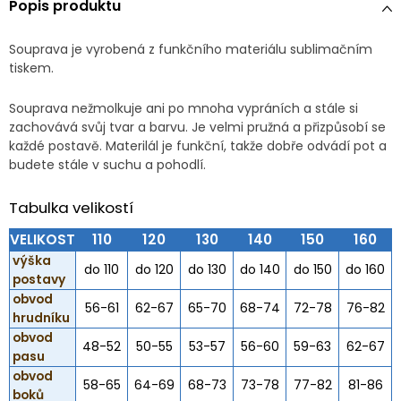
Popis produktu
Souprava je vyrobená z funkčního materiálu sublimačním
tiskem.
Souprava nežmolkuje ani po mnoha vypráních a stále si
zachovává svůj tvar a barvu. Je velmi pružná a přizpůsobí se
každé postavě. Materilál je funkční, takže dobře odvádí pot a
budete stále v suchu a pohodlí.
Tabulka velikostí
VELIKOST
110
120
130
140
150
160
výška
do 110
do 120
do 130
do 140
do 150
do 160
postavy
obvod
56-61
62-67
65-70
68-74
72-78
76-82
hrudníku
obvod
48-52
50-55
53-57
56-60
59-63
62-67
pasu
obvod
58-65
64-69
68-73
73-78
77-82
81-86
boků