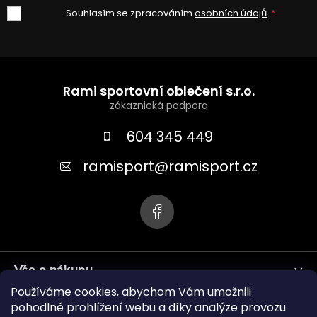
Souhlasím se zpracováním
osobních údajů
.
Z
á
Rami sportovní oblečení s.r.o.
p
a
604 345 449
t
ramisport
@
ramisport.cz
í
Vše o nákupu
Používáme cookies, abychom Vám umožnili
Informace pro vás
pohodlné prohlížení webu a díky analýze provozu