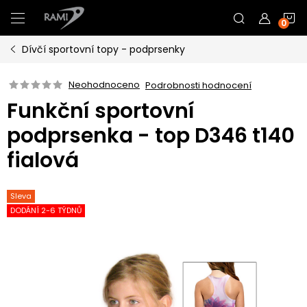
Přejít
N
na
obsah
Dívčí sportovní topy - podprsenky
K
Neohodnoceno
Podrobnosti hodnocení
Funkční sportovní
podprsenka - top D346 t140
fialová
Sleva
DODÁNÍ 2-6 TÝDNŮ