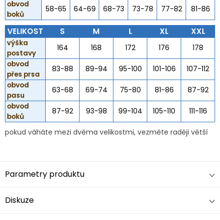
obvod
58-65
64-69
68-73
73-78
77-82
81-86
boků
VELIKOST
S
M
L
XL
XXL
výška
164
168
172
176
178
postavy
obvod
83-88
89-94
95-100
101-106
107-112
přes prsa
obvod
63-68
69-74
75-80
81-86
87-92
pasu
obvod
87-92
93-98
99-104
105-110
111-116
boků
pokud váháte mezi dvěma velikostmi, vezměte raději větší
Parametry produktu
Diskuze