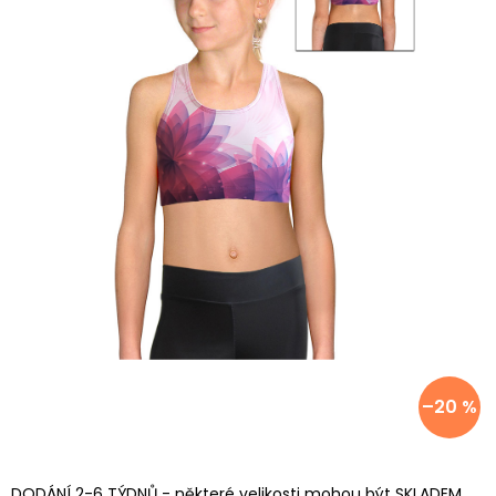
–20 %
DODÁNÍ 2-6 TÝDNŮ - některé velikosti mohou být SKLADEM