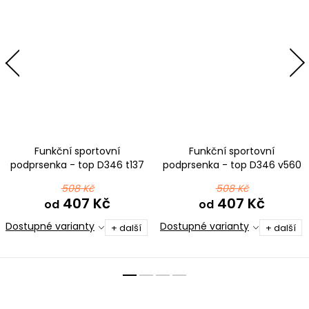
Funkční sportovní
Funkční sportovní
podprsenka - top D346 t137
podprsenka - top D346 v560
černošedá
černorůžová
508 Kč
508 Kč
407 Kč
407 Kč
od
od
Dostupné varianty
Dostupné varianty
+ další
+ další