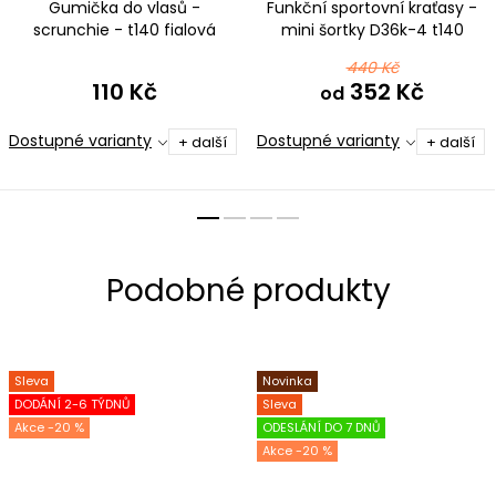
Gumička do vlasů -
Funkční sportovní kraťasy -
scrunchie - t140 fialová
mini šortky D36k-4 t140
fialová
440 Kč
110 Kč
352 Kč
od
Dostupné varianty
Dostupné varianty
+ další
+ další
Sleva
Novinka
DODÁNÍ 2-6 TÝDNŮ
Sleva
-20 %
ODESLÁNÍ DO 7 DNŮ
-20 %