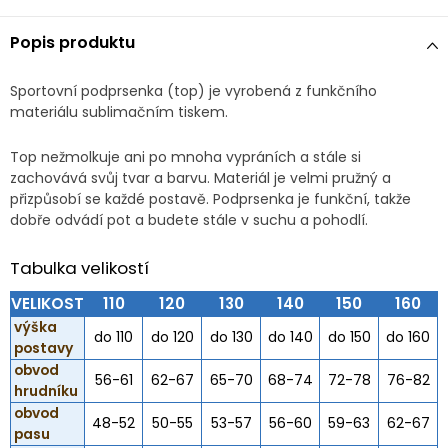
Popis produktu
Sportovní podprsenka (top) je vyrobená z funkčního
materiálu sublimačním tiskem.
Top nežmolkuje ani po mnoha vypráních a stále si
zachovává svůj tvar a barvu. Materiál je velmi pružný a
přizpůsobí se každé postavě. Podprsenka je funkční, takže
dobře odvádí pot a budete stále v suchu a pohodlí.
Tabulka velikostí
VELIKOST
110
120
130
140
150
160
výška
do 110
do 120
do 130
do 140
do 150
do 160
postavy
obvod
56-61
62-67
65-70
68-74
72-78
76-82
hrudníku
obvod
48-52
50-55
53-57
56-60
59-63
62-67
pasu